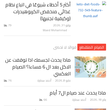
أكثر 5 أخطاء شيوعًا في اتباع نظام
غذائي منخفض الكربوهيدرات
(وكيفية تجنبها)
يوليو 31, 2026
79
Author
Waed Mohammad
الصيام المتقطع
فوائد لا تحصى
ماذا يحدث لجسمك اذا توقفت عن
الاكل بعد ال 6 مساءا؟ الصيام
العكسي
Author
مايو 8, 2026
أحمد سمارة
76
ماذا يحدث عند صيام ال7 أيام
Author
يناير 18, 2026
أحمد سمارة
66