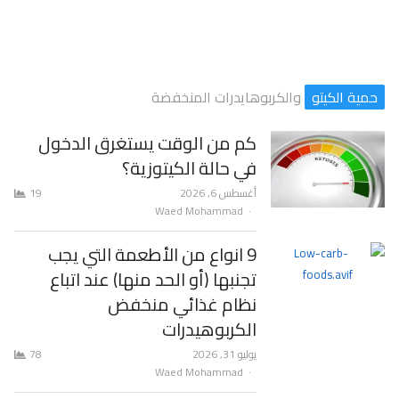
اختبار السي-ببتيد C-Peptide
حمية الكيتو
والكربوهايدرات المنخفضة
كم من الوقت يستغرق الدخول
في حالة الكيتوزية؟
أغسطس 6, 2026
19
Author
Waed Mohammad
9 انواع من الأطعمة التي يجب
تجنبها (أو الحد منها) عند اتباع
نظام غذائي منخفض
الكربوهيدرات
يوليو 31, 2026
78
Author
Waed Mohammad