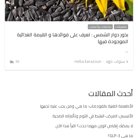
متفرقات
مكملات وأعشاب
بذور دوار الشمس : تعرف على فوائدها و القيمة الغذائية
الموجودة فيها
…
Author
4 سنوات ago
Heba karazoun
39
أحدث المقالات
الأطعمة الغنية بالفودماب: ما هي ومن يجب عليه تجنبها
الأليسين: المركب النشط في الثوم وتأثيراته الصحية
لا يمكنك إنقاص الوزن مهما حدث؟ اقرأ هذا الآن
ما هي GLP-3؟