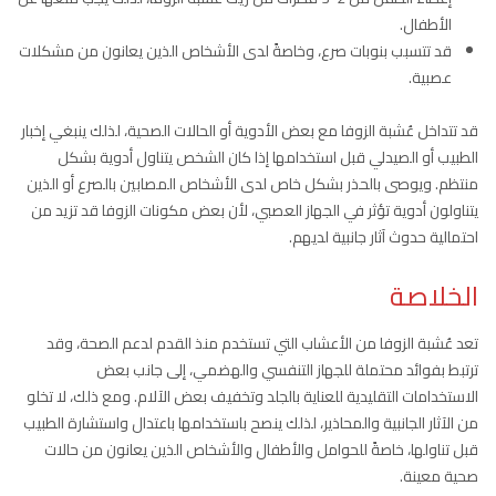
الأطفال.
قد تتسبب بنوبات صرع، وخاصةً لدى الأشخاص الذين يعانون من مشكلات
عصبية.
قد تتداخل عُشبة الزوفا مع بعض الأدوية أو الحالات الصحية، لذلك ينبغي إخبار
الطبيب أو الصيدلي قبل استخدامها إذا كان الشخص يتناول أدوية بشكل
منتظم. ويوصى بالحذر بشكل خاص لدى الأشخاص المصابين بالصرع أو الذين
يتناولون أدوية تؤثر في الجهاز العصبي، لأن بعض مكونات الزوفا قد تزيد من
احتمالية حدوث آثار جانبية لديهم.
الخلاصة
تعد عُشبة الزوفا من الأعشاب التي تستخدم منذ القدم لدعم الصحة، وقد
ترتبط بفوائد محتملة للجهاز التنفسي والهضمي، إلى جانب بعض
الاستخدامات التقليدية للعناية بالجلد وتخفيف بعض الآلام. ومع ذلك، لا تخلو
من الآثار الجانبية والمحاذير، لذلك ينصح باستخدامها باعتدال واستشارة الطبيب
قبل تناولها، خاصةً للحوامل والأطفال والأشخاص الذين يعانون من حالات
صحية معينة.