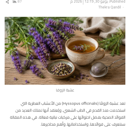
Published:
يونيو 30, 2026
12:19 م
87
شار
Author
Thekra Qandil
المق
عشبة الزوفا
تعد عشبة الزوفَا (Hyssopus officinalis) من الأعشاب العطرية التي
استخدمت منذ القدم في الطب الشعبي، ويُعتقد أنها تمتلك العديد من
الفوائد الصحية بفضل احتوائها على مركبات نباتية فعالة. في هذه المقالة
سنتعرف على فوائدها، واستخداماتها، وأهم محاذيرها.