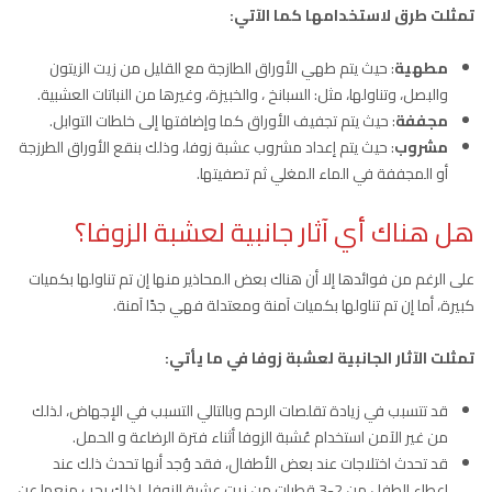
تمثلت طرق لاستخدامها كما الآتي:
مطهية
: حيث يتم طهي الأوراق الطازجة مع القليل من زيت الزيتون
والبصل، وتناولها، مثل: السبانخ ، والخبيزة، وغيرها من النباتات العشبية.
مجففة
: حيث يتم تجفيف الأوراق كما وإضافتها إلى خلطات التوابل.
مشروب
: حيث يتم إعداد مشروب عشبة زوفا، وذلك بنقع الأوراق الطرزجة
أو المجففة في الماء المغلي ثم تصفيتها.
هل هناك أي آثار جانبية لعشبة الزوفا؟
على الرغم من فوائدها إلا أن هناك بعض المحاذير منها إن تم تناولها بكميات
كبيرة، أما إن تم تناولها بكميات آمنة ومعتدلة فهي جدًا آمنة.
تمثلت الآثار الجانبية لعشبة زوفا في ما يأتي:
قد تتسبب في زيادة تقلصات الرحم وبالتالي التسبب في الإجهاض، لذلك
من غير الآمن استخدام عُشبة الزوفا أثناء فترة الرضاعة و الحمل.
قد تحدث اختلاجات عند بعض الأطفال، فقد وُجد أنها تحدث ذلك عند
إعطاء الطفل من 2-3 قطرات من زيت عشبة الزوفا، لذلك يجب منعها عن