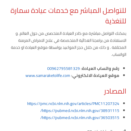
للتواصل المباشر مع خدمات عيادة سمارة
للتغذية
يمكنك التواصل مباشرة مع كادر العيادة المتخصص من حول العالم. و
الاستفادة من برامجنا الغذائية المتخصصة في علاج الامراض المزمنة
المختلفة . و ذلك من خلال حجز المواعيد بواسطة موقع العيادة او خدمة
الواتساب.
رقم واتساب العيادة:
00962795581329
موقع العيادة الالكتروني:
www.samaraketolife.com
المصادر
https://pmc.ncbi.nlm.nih.gov/articles/PMC11207324
https://pubmed.ncbi.nlm.nih.gov/38931115/
https://pubmed.ncbi.nlm.nih.gov/36503515/