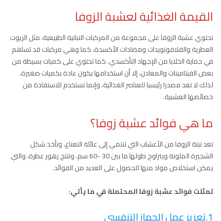
القيمة الغذائية لعشبة الزوفا
تحتوي عشبة الزوفا على مجموعة من المركبات النباتية الطبيعية، مثل الزيوت
العطرية والفلافونويدات ومضادات الأكسدة، كما وهي مركبات قد تساهم
في حماية الخلايا من الإجهاد التأكسدي. كما تحتوي على كميات بسيطة من
بعض الفيتامينات والمعادن، إلا أن استخدامها يكون عادة بكميات صغيرة،
لذلك لا تعد مصدرا رئيسيا للعناصر الغذائية، وإنما تستخدم للاستفادة من
خصائصها العشبية.
ما هي فوائد عشبة زوفا؟
تعد نبتة الزوفا من الأعشاب التي تنتمي إلى عائلة النعناع، وتأخذ شكل
الشجيرة الملونة ويتراوح طولها ما بين 30 -60 سم، وتنتج زهور عطرة، والتي
يمكن استخلاص مواد منها للحصول على العديد من الفوائد.
تمثلت فوائد عشبة زوفا المحتملة في ما يأتي:
1.تعزيز عمل الجهاز التنفسي