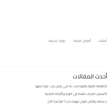
عشاب
أمراض مزمنة
دورات تدريبية
حدث المقالات
لأطعمة الغنية بالفودماب: ما هي ومن يجب عليه تجنبها
لأليسين: المركب النشط في الثوم وتأثيراته الصحية
ا يمكنك إنقاص الوزن مهما حدث؟ اقرأ هذا الآن
ارك