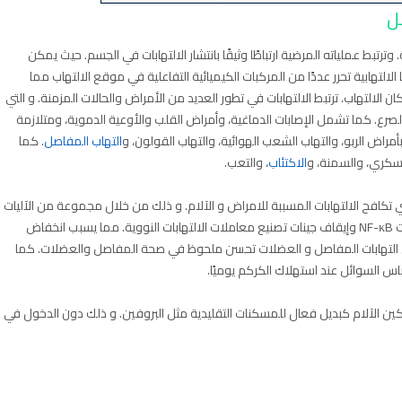
صل
ترتبط عملياته المرضية ارتباطًا وثيقًا بانتشار الالتهابات في الجسم. حيث يمكن
التهابية تحرر عددًا من المركبات الكيميائية التفاعلية في موقع الالتهاب مما
 الالتهاب. ترتبط الالتهابات في تطور العديد من الأمراض والحالات المزمنة. و التي
لصرع. كما تشمل الإصابات الدماغية، وأمراض القلب والأوعية الدموية، ومتلازمة
أمراض الربو، والتهاب الشعب الهوائية، والتهاب القولون، و
التهاب المفاصل
. كما
لسكري، والسمنة، و
الاكتئاب
، والتعب.
تي تكافح الالتهابات المسببة للامراض و الآلام. و ذلك من خلال مجموعة من الآليات
المختلفة مثل تثبيط وإيقاف المعامل النووي المحفز للالتهابات NF-κB وإيقاف جينات تصنيع معاملات الالتهابات النووية. مما يسبب انخفاض
ضى التهابات المفاصل و العضلات تحسن ملحوظ في صحة المفاصل والعضلات. كما
اس السوائل عند استهلاك الكركم يوميًا.
ن الآلام كبديل فعال للمسكنات التقليدية مثل البروفين. و ذلك دون الدخول في