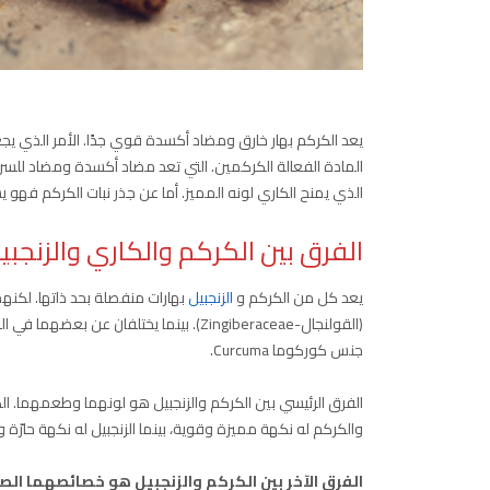
يعد الكركم بهار خارق ومضاد أكسدة قوي جدًا. الأمر الذي ي
المادة الفعالة الكركمين. التي تعد مضاد أكسدة ومضاد للسرطان
الذي يمنح الكاري لونه المميز. أما عن جذر نبات الكركم فهو ي
الفرق بين الكركم والكاري والزنجبي
يعد كل من الكركم و
الزنجبيل
بهارات منفصلة بحد ذاتها. لكنه
(القولنجال-Zingiberaceae). بينما يختلفان عن بعضهما في الجنس. إذ ينتمي الزنجبيل إلى جنس الزنجيبر
جنس كوركوما Curcuma.
الفرق الرئيسي بين الكركم والزنجبيل هو لونهما وطعمهما. الكر
والكركم له نكهة مميزة وقوية، بينما الزنجبيل له نكهة حارّة
الفرق الآخر بين الكركم والزنجبيل هو خصائصهما الص