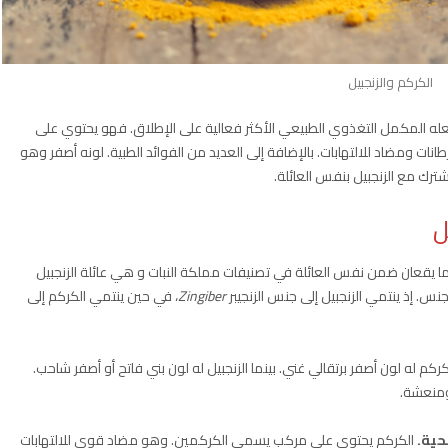
الكركم والزنجبيل
جعله المكمل التغذوي الطبيعي الأكثر فعالية على الإطلاق. فهو يحتوي على
ات ومضاد للالتهابات. بالإضافة إلى العديد من الفوائد الطبية. لونه أصفر وهو
شترك مع الزنجبيل بنفس العائلة.
ل
ما يقعان ضمن نفس العائلة في تصنيفات مملكة النبات و هي عائلة الزنجبيل
Zingiber
، في حين ينتمي الكركم إلى
كم له لون أصفر برتقالي غني. بينما الزنجبيل له لون بني فاتح أو أصفر شاحب.
 ومنعشة.
حية.
الكركم يحتوي على مركب يسمى الكركمين. وهو مضاد قوي للالتهابات