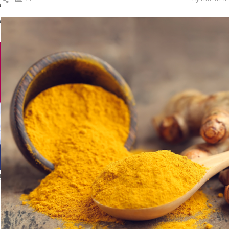
م
ال
ه
إ