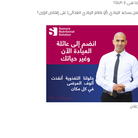
ا هي GLP-3؟
مقال
ل يساعد الزبادي (أو نظام الزبادي الغذائي) على إنقاص الوزن؟
علان