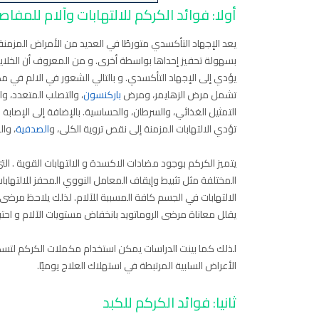
أولا: فوائد الكركم للالتهابات وآلام للمفا
يعد الإجهاد التأكسدي متورطًا في العديد من الأمراض المزمنة. و
بسهولة تحفيز إحداها بواسطة أخرى. و من المعروف أن الخلايا ال
يؤدي إلى الإجهاد التأكسدي. و بالتالي الشعور في الالم في مكان
تشمل مرض الزهايمر، ومرض
باركنسون
، والتصلب المتعدد، وا
التمثيل الغذائي، والسرطان، والحساسية. بالإضافة إلى الإصابة ب
تؤدي الالتهابات المزمنة إلى نقص تروية الكلى، و
الصدفية
، وا
يتميز الكركم بوجود مضادات الاكسدة و الالتهابات القوية . ال
الالتهابات في الجسم كافة المسببة للآلام. لذلك يلاحظ مر
يقلل معاناة مرضى الروماتويد بانخفاض مستويات الآلام و احتب
لذلك كما بينت الدراسات يمكن استخدام مكملات الكركم لتسكي
الأعراض السلبية المرتبطة في استهلاك العلاج يوميًا.
ثانيا: فوائد الكركم للكبد