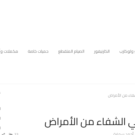
 ولوكارب
الكارنيفور
الصيام المتقطع
حميات خاصة
مكملات وأ
أ
فاء من الأمراض
ا
ي الشفاء من الأمراض
ا
ل
Author
أحمد سمارة
33
ش