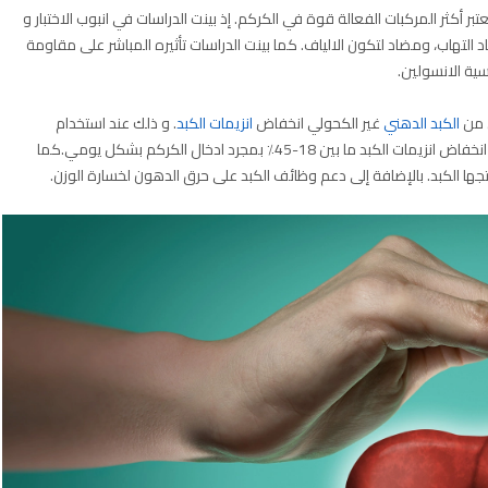
بر أكثر المركبات الفعالة قوة في الكركم. إذ بينت الدراسات في انبوب الاختبار و
التهاب، ومضاد لتكون الالياف. كما بينت الدراسات تأثيره المباشر على مقاومة
سية الانسولين.
ن من
الكبد الدهني
غير الكحولي انخفاض
انزيمات الكبد
. و ذلك عند استخدام
مكملات الكركم يوميًا لمدة 8 إلى 12 اسبوع. وبينت الدراسات انخفاض انزيمات الكبد ما بين 18-45٪ بمجرد ادخال الكركم بشكل يومي.كما
ا الكبد. بالإضافة إلى دعم وظائف الكبد على حرق الدهون لخسارة الوزن.