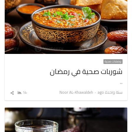
وصفات صحية
شوربات صحية في رمضان
…
Author
سنة واحدة ago
Noor AL-Khawaldeh
14
شارك
المقال