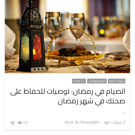
حميات خاصة
كيتو ولوكارب
+ 1 more
الصيام في رمضان: توصيات للحفاظ على
صحتك في شهر رمضان
…
Author
3 سنوات ago
Noor AL-Khawaldeh
43
شارك
المقال