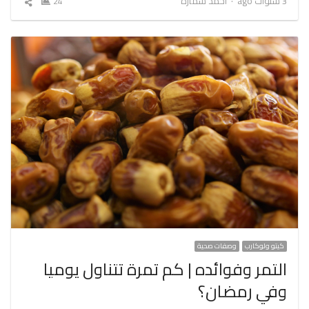
3 سنوات ago
أحمد سمارة
24
شارك
المقال
كيتو ولوكارب
وصفات صحية
التمر وفوائده | كم تمرة تتناول يوميا
وفي رمضان؟