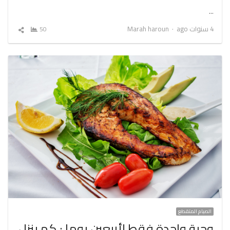
…
Author
4 سنوات ago
Marah haroun
50
شارك
المقال
الصيام المتقطع
وجبة واحدة فقط لأربعين يوما : كم ينزل