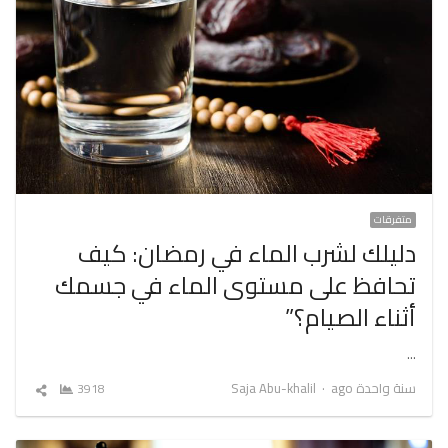
متفرقات
دليلك لشرب الماء في رمضان: كيف
تحافظ على مستوى الماء في جسمك
أثناء الصيام؟”
…
Author
سنة واحدة ago
Saja Abu-khalil
3918
شارك
المقال