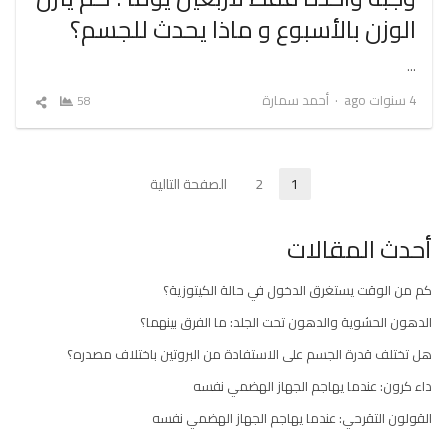
الوزن بالأسبوع و ماذا يحدث للجسم؟
…
Author
4 سنوات ago
أحمد سمارة
58
شارك
المقال
تعدد
1
2
الصفحة التالية
Page
Page
صفحات
أحدث المقالات
المقالات
كم من الوقت يستغرق الدخول في حالة الكيتوزية؟
الدهون الحشوية والدهون تحت الجلد: ما الفرق بينهما؟
هل تختلف قدرة الجسم على الاستفادة من البروتين باختلاف مصدره؟
داء كرون: عندما يهاجم الجهاز الهضمي نفسه
القولون التقرحي: عندما يهاجم الجهاز الهضمي نفسه