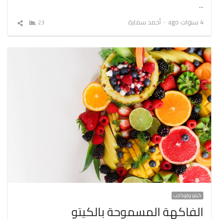
…
Author
4 سنوات ago
أحمد سمارة
23
شارك
المقال
كيتو ولوكارب
الفاكهة المسموحة بالكيتو