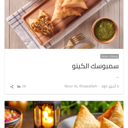
وصفات صحية
سمبوسك الكيتو
…
Author
6 أشهر ago
Noor AL-Khawaldeh
28
شارك
المقال