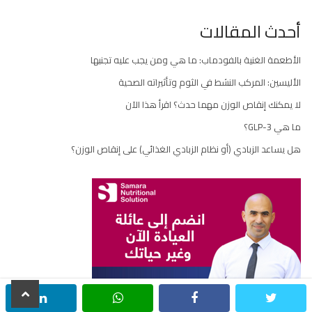
أحدث المقالات
الأطعمة الغنية بالفودماب: ما هي ومن يجب عليه تجنبها
الأليسين: المركب النشط في الثوم وتأثيراته الصحية
لا يمكنك إنقاص الوزن مهما حدث؟ اقرأ هذا الآن
ما هي GLP-3؟
هل يساعد الزبادي (أو نظام الزبادي الغذائي) على إنقاص الوزن؟
scroll
inkedin
whatsapp
facebook
twitter
to