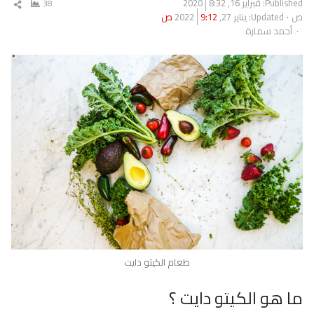
Published:
فبراير 16, 2020
8:32
38
شار
ص
Updated: يناير 27, 2022
9:12 ص
المق
Author
أحمد سمارة
طعام الكيتو دايت
ما هو الكيتو دايت ؟