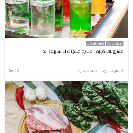
حميات خاصة
كيتو ولوكارب
مشروبات ضارة : عشرة منتجات لا تشربها أبدا
…
Author
3 سنوات ago
أحمد سمارة
26