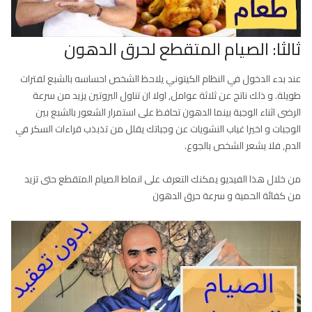
ثالثا: الصيام المتقطع لحرق الدهون
عند بدء الدخول في النظام الكيتوني يلاحظ الشخص احساسه بالشبع لفترات
طويلة. و ذلك ناتج عن ثلاثة عوامل, اولا ان تناول البروتين يزيد من سرعة
الرضى اثناء الوجبة بينما الدهون تحافظ على استمرار الشعور بالشبع بين
الوجبات و اخيرا غياب النشويات عن وجباتك يقلل من تذبذب قراءات السكر في
الدم, فلا يشعر الشخص بالجوع.
من خلال هذا الفيديو يمكنك التعرف على انماط الصيام المتقطع حتى تزيد
من كفائة الحمية و سرعة حرق الدهون