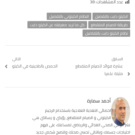
عدد المشاهدات:
38
الكيتو دايت بالتفصيل
النظام الكيتوني بالتفصيل
طريقة الصيام المتقطع
كل ما تريد معرفته عن الكيتو دايت
نظام الكيتو دايت بالتفاصيل
تصفّح
السابق
التالي
Previous
عشرة فوائد للصيام المتقطع
Next
الحمص بالطحينية في الكيتو
المقالات
post:
post:
مثبتة علميا
أحمد سمارة
اخصائي التغذية العلاجية باستخدام الرجيم
الكيتوني و الصيام المتقطع, رؤيتي و رسالتي هي
نشر الوعي الصحي الغذائي والرياضي لمساعتك على فهم
احتياجات جسمك وبالتالي تحسن صحتك ولتصبح شخص جديد