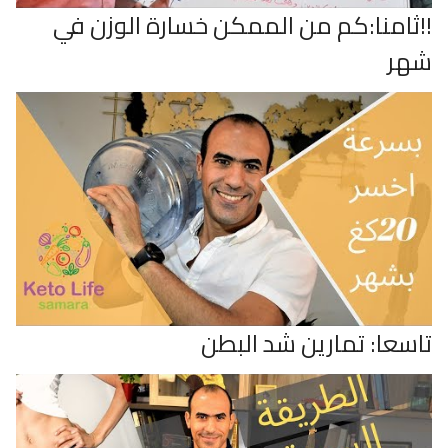
!!ثامنا:كم من الممكن خسارة الوزن في
شهر
تاسعا: تمارين شد البطن