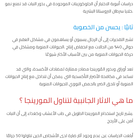
دراسات أنبوبة الاختبار أن الجلوكوزينات الموجودة في بذور النبات قد تمنع نمو
.خلايا سرطان البروستاتا البشرية
ثانيََا : يحسن من الخصوبة
تشير التقديرات إلى أن الرجال يسببون أو يساهمون في مشاكل العقم في
حوالي 40% من الحالات مع انخفاض إنتاج .الحيوانات المنوية ومشاكل في
حركة الحيوانات المنوية من بين الأسباب الأكثر شيوعًا
تعد أوراق وبذور المُورينجا مصادر ممتازة لمضادات الأكسدة، والتي قد
تساعد في مكافحة الأضرار التأكسدية التي .يمكن أن تتداخل مع إنتاج الحيوانات
المنوية أو تلحق الضرر بالحمض النووي للحيوانات المنوية
ما هي الاثار الجانبية لتناول المورينجا ؟
.يشير تاريخ استخدام المورينجا الطويل في طب الأعشاب وكغذاء إلى أن النبات
آمن على الأرجح
أبلغت الدراسات عن عدم وجود آثار ضارة لدى الأشخاص الذين تناولوا 50 جرامًا