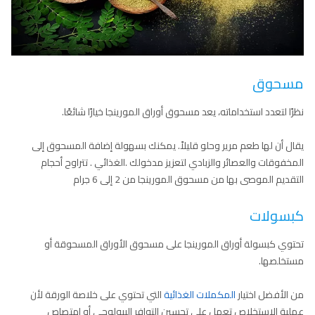
مسحوق
نظرًا لتعدد استخداماته، يعد مسحوق أوراق المورينجا خيارًا شائعًا.
يقال أن لها طعم مرير وحلو قليلاً. يمكنك بسهولة إضافة المسحوق إلى
المخفوقات والعصائر والزبادي لتعزيز مدخولك .الغذائي . تتراوح أحجام
التقديم الموصى بها من مسحوق المورينجا من 2 إلى 6 جرام
كبسولات
تحتوي كبسولة أوراق المورينجا على مسحوق الأوراق المسحوقة أو
مستخلصها.
من الأفضل اختيار
المكملات الغذائية
التي تحتوي على خلاصة الورقة لأن
عملية الاستخلاص تعمل على تحسين التوافر البيولوجي أو امتصاص