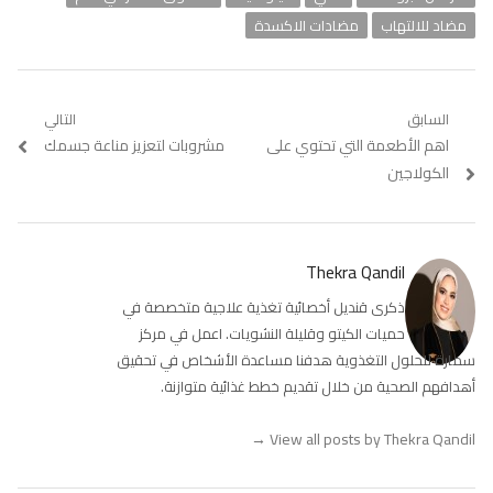
مضاد للالتهاب
مضادات الاكسدة
تصفّح
السابق
التالي
Previous
اهم الأطعمة التي تحتوي على
Next
مشروبات لتعزيز مناعة جسمك
المقالات
post:
post:
الكولاجين
Thekra Qandil
ذكرى قنديل أخصائية تغذية علاجية متخصصة في
حميات الكيتو وقليلة النشويات. اعمل في مركز
سمارة للحلول التغذوية هدفنا مساعدة الأشخاص في تحقيق
أهدافهم الصحية من خلال تقديم خطط غذائية متوازنة.
→
View all posts by Thekra Qandil