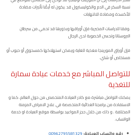
نسبة السكر في الدم والكوليسترول قد .يكون له أيضًا تأثيرات مضادة
للأكسدة ومضادة للالتهابات
.وفقا للدراسات المخبرية فإن أوراقها وبذورها قد تحمي من سرطان
البروستاتا وتحسن الخصوبة لدى الرجال
فإن أوراق المورينجا مغذية للغاية ويمكن استهلاكها كمسحوق أو حبوب أو
مستخلص أو شاي.
للتواصل المباشر مع خدمات عيادة سمارة
للتغذية
يمكنك التواصل مباشرة مع كادر العيادة المتخصص من حول العالم. كما و
الاستفادة من برامجنا الغذائية المتخصصة في علاج الامراض المزمنة
المختلفة . و ذلك من خلال حجز المواعيد بواسطة موقع العيادة او خدمة
الواتساب.
رقم واتساب العيادة:
00962795581329