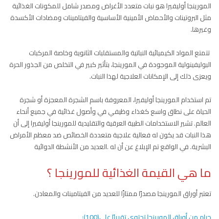
المورينجا أوليفيرا هو نبات متعدد الأغراض ومصدر شامل للمكونات الغذائية
مثل البروتينات والأحماض الأمينية الأساسية والفيتامينات ومضادات الأكسدة
وغيرها.
تتمتع المواد الكيميائية النباتية والمستقلبات الثانوية وخاصة المركبات
البوليفينولية الموجودة في المورينجا، بتأثير كبير في التخلص من الجذور الحرة
ويعزى ذلك إلى الإمكانات العلاجية لهذا النبات.
تم استخدام المورينجا أوليفيرا، المعروفة باسم الشجرة المعجزة أو شجرة
الحياة على نطاق واسع كغذاء وظيفي في وأصول غذائية في جميع أنحاء
العالم. تشير الاستخدامات الطبية العرقية والتقليدية للمورينجا أوليفيرا إلى أن
هذا النبات قد يكون له فعالية علاجية متعددة الخصائص ضد معظم الأمراض
البشرية. في الواقع تم الإبلاغ عن أن له .العديد من الأنشطة الدوائية
ما هي القيمة الغذائية للمورينجا ؟
تعتبر أوراق المورينجا مصدرًا ممتازًا للعديد من الفيتامينات والمعادن.
جرام من أوراق المورينجا تحتوي تقريبًا على(100):