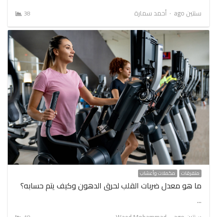
Author
سنتين ago
أحمد سمارة
38
متفرقات
مكملات وأعشاب
ما هو معدل ضربات القلب لحرق الدهون وكيف يتم حسابه؟
…
Author