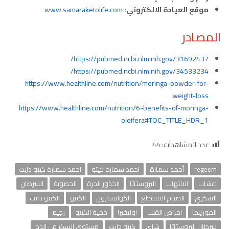
موقع العيادة الالكتروني:
www.samaraketolife.com
المصادر
https://pubmed.ncbi.nlm.nih.gov/31692437/
https://pubmed.ncbi.nlm.nih.gov/34533234/
https://www.healthline.com/nutrition/moringa-powder-for-
weight-loss
https://www.healthline.com/nutrition/6-benefits-of-moringa-
oleifera#TOC_TITLE_HDR_1
عدد المشاهدات:
44
regeem
أحمد سمارة
احمد سمارة كيتو
احمد سمارة كيتو دايت
اعشاب
الالتهاب
البروستاتا
الجذور الحرة
الخصوبة
السرطان
السكري
الصيام المتقطع
الكوليسترول
الكيتو
الكيتو دايت
المورينجا
امراض القلب
اوليفيرا
حمية الكيتو
رجيم
سرطان البروستاتا
شاي
كيتو دايت
مستوى السكر في الدم