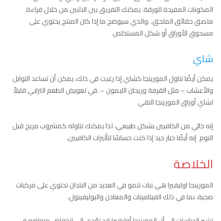
المكونات المفيدة للورقة. يمكنك التفريق بين الاثنين من خلال قراءة
ملصق حقائق الملحق، .والذي سيوضح ما إذا كان المنتج يحتوي على
مسحوق الأوراق أو شكل المستخلص
شاي
يمكن أيضًا تناول المورينجا كشاي إذا رغبت في ذلك، يمكن أن تساعد التوابل
والأعشاب – مثل القرفة وريحان الليمون – .في تعويض الطعم الترابي قليلاً
لشاي أوراق المورينجا النقي
إنه خالي من الكافيين بشكل طبيعي، لذا يمكنك تناوله كمشروب مريح قبل
النوم إنه أيضًا خيار جيد إذا كنت حساسًا لتأثيرات الكافيين.
الخلاصة
المورينجا اوليفيرا هي نبات تنمو في العديد من البلدان تحتوي على مركبات
صحية، بما في ذلك الفيتامينات والمعادن والبوليفينول.
تشير الدراسات إلى أن المورينجا أوليفيرا قد تؤدي إلى انخفاض متواضع في