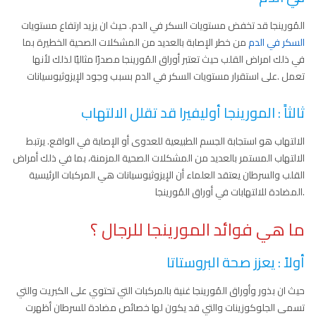
المُورينجا قد تخفض مستويات السكر في الدم. حيث ان يزيد ارتفاع مستويات
السكر في الدم
من خطر الإصابة بالعديد من المشكلات الصحية الخطيرة بما
في ذلك امراض القلب حيث تعتبر أوراق المُورينجا مصدرًا مثاليًا لذلك لأنها
تعمل .على استقرار مستويات السكر في الدم بسبب وجود الإيزوثيوسيانات
ثالثاََ : المورينجا أوليفيرا قد تقلل الالتهاب
الالتهاب هو استجابة الجسم الطبيعية للعدوى أو الإصابة في الواقع. يرتبط
الالتهاب المستمر بالعديد من المشكلات الصحية المزمنة، بما في ذلك أمراض
القلب والسرطان يعتقد العلماء أن الإيزوثيوسيانات هي المركبات الرئيسية
.المضادة للالتهابات في أوراق المُورينجا
ما هي فوائد المورينجا للرجال ؟
أولاً
: يعزز صحة البروستاتا
حيث ان بذور وأوراق المُورينجا غنية بالمركبات التي تحتوي على الكبريت والتي
تسمى الجلوكوزينات والتي قد يكون لها خصائص مضادة للسرطان أظهرت