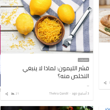
د
ا
متفرقات
قشر الليمون: لماذا لا ينبغي
التخلص منه؟
شارك
…
المقال
إ
Author
3 أسابيع ago
Thekra Qandil
21
شارك
المق