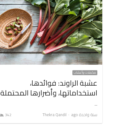
مكملات وأعشاب
عشبة الراوند: فوائدها،
استخداماتها، وأضرارها المحتملة
…
Author
سنة واحدة ago
Thekra Qandil
342