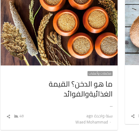
مكملات وأعشاب
ما هو الدخن؟ القيمة
الغذائيةوالفوائد
…
شارك
سنة واحدة ago
48
شارك
Author
المقال
Waed Mohammad
المق