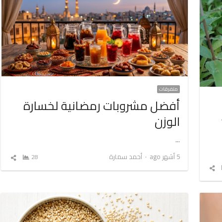
متفرقات
أفضل مشروبات رمضانية لخسارة
الوزن
…
Author
5 أشهر ago
أحمد سمارة
28
شارك
المق
شارك
المقال