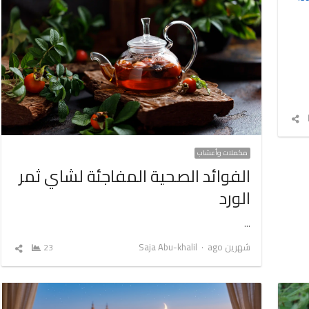
شارك
المقال
مكملات وأعشاب
الفوائد الصحية المفاجئة لشاي ثمر
الورد
…
Author
شهرين ago
Saja Abu-khalil
23
شارك
المق