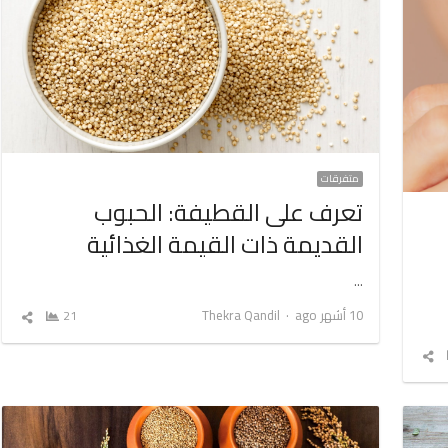
متفرقات
تعرف على القطيفة: الحبوب
القديمة ذات القيمة الغذائية
…
Author
10 أشهر ago
Thekra Qandil
21
شارك
المق
شارك
المقال