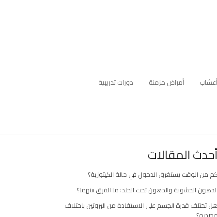
عشاب
أمراض مزمنة
دورات تدريبية
حدث المقالات
م من الوقت يستغرق الدخول في حالة الكيتوزية؟
لدهون الحشوية والدهون تحت الجلد: ما الفرق بينهما؟
ل تختلف قدرة الجسم على الاستفادة من البروتين باختلاف
صدره؟