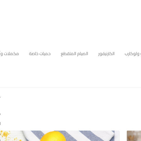
 ولوكارب
الكارنيفور
الصيام المتقطع
حميات خاصة
مكملات وأ
أ
ك
ا
ه
م