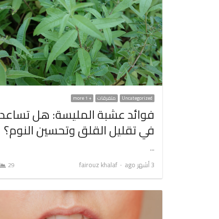
Uncategorized
متفرقات
+ 1 more
فوائد عشبة المليسة: هل تساعد
في تقليل القلق وتحسين النوم؟
…
Author
3 أشهر ago
fairouz khalaf
29