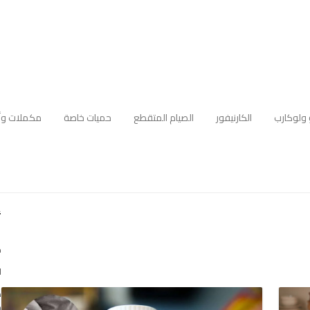
 ولوكارب
الكارنيفور
الصيام المتقطع
حميات خاصة
مكملات وأ
أ
ك
ا
ه
م