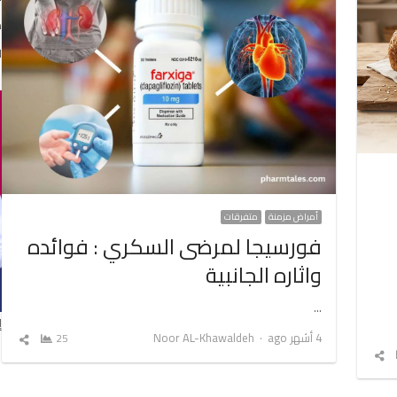
د
ا
أمراض مزمنة
متفرقات
فورسيجا لمرضى السكري : فوائده
واثاره الجانبية
…
إ
Author
4 أشهر ago
Noor AL-Khawaldeh
25
شارك
شارك
المق
المقال