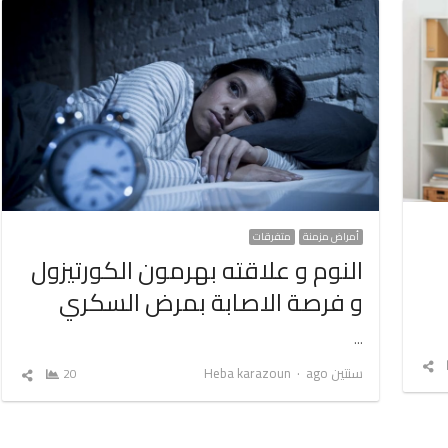
أمراض مزمنة
متفرقات
النوم و علاقته بهرمون الكورتيزول
و فرصة الاصابة بمرض السكري
…
شارك
Author
سنتين ago
Heba karazoun
20
شارك
المقال
المق