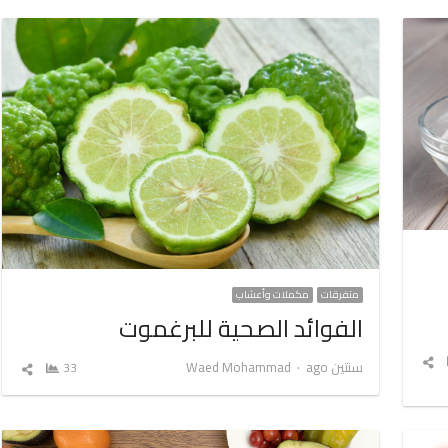
متفرقات
مكملات وأعشاب
الفوائد الصحية للبرغموت
شارك
Author
سنتين ago
Waed Mohammad
33
شارك
المقال
المق