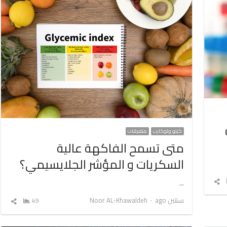
ل
كيتو ولوكارب
متفرقات
متى تسمح الفاكهة عالية
السكريات و المؤشر الجلايسيمي؟
شارك
…
المقال
Author
سنتين ago
Noor AL-Khawaldeh
49
شارك
المق