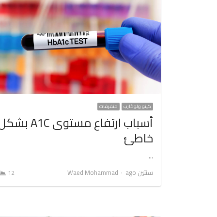
كيتو ولوكارب
متفرقات
أسباب ارتفاع مستوى A1C بشك
خاطئ
…
Author
سنتين ago
Waed Mohammad
12