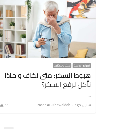
أمراض مزمنة
كيتو ولوكارب
هبوط السكر: متى نخاف و ماذا
نأكل لرفع السكر؟
…
Author
سنتين ago
Noor AL-Khawaldeh
14