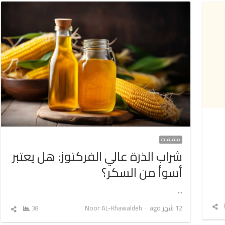
متفرقات
شراب الذرة عالي الفركتوز: هل يعتبر
أسوأ من السكر؟
…
شارك
Author
12 شهر ago
Noor AL-Khawaldeh
38
شارك
المقال
المق