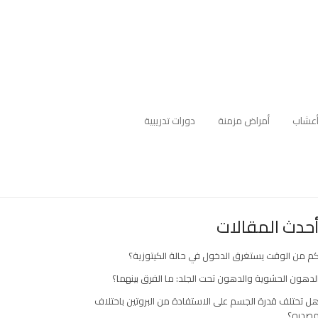
عشاب
أمراض مزمنة
دورات تدريبية
حدث المقالات
م من الوقت يستغرق الدخول في حالة الكيتوزية؟
لدهون الحشوية والدهون تحت الجلد: ما الفرق بينهما؟
ل تختلف قدرة الجسم على الاستفادة من البروتين باختلاف
صدره؟