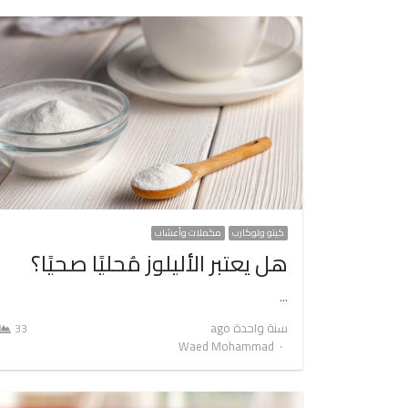
كيتو ولوكارب
مكملات وأعشاب
هل يعتبر الأليلوز مُحليًا صحيًا؟
…
سنة واحدة ago
33
Author
Waed Mohammad