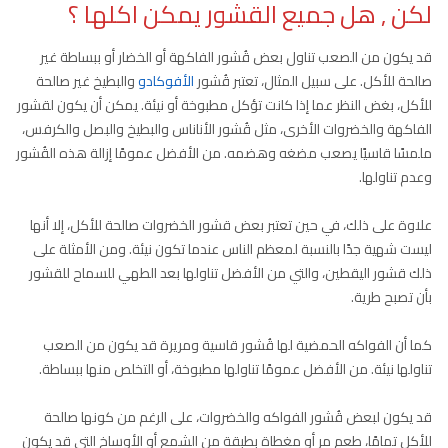
لكن , هل جميع القشور يمكن اكلها ؟
قد يكون من الصعب تناول بعض قُشور الفاكهة أو الخضار أو ببساطة غير
صالحة للأكل. على سبيل المثال، تعتبر قُشور
الأفوكادو
والبطيخ غير صالحة
للأكل، بغض النظر عما إذا كانت تؤكل مطبوخة أو نيئة. يمكن أن يكون لقشور
الفاكهة والخضروات الأخرى، مثل قُشور الأناناس والبطيخ والبصل والكرفس،
ملمسًا قاسيًا يصعب مضغه وهضمه. من الأفضل عمومًا إزالة هذه القُشور
وعدم تناولها.
علاوة على ذلك، في حين تعتبر بعض قشور الخضروات صالحة للأكل، إلا أنها
ليست شهية جدًا بالنسبة لمعظم الناس عندما تكون نيئة. ومن الأمثلة على
ذلك قشور اليقطين، والتي من الأفضل تناولها بعد الطهي للسماح للقشور
بأن تصبح طرية.
كما أن الفواكه الحمضية لها قُشور قاسية ومريرة قد يكون من الصعب
تناولها نيئة. من الأفضل عمومًا تناولها مطبوخة، أو التخلص منها ببساطة.
قد يكون لبعض قُشور الفواكه والخضروات، على الرغم من كونها صالحة
للأكل تمامًا، طعم مر أو مغطاة بطبقة من الشمع أو الأوساخ التي قد يكون