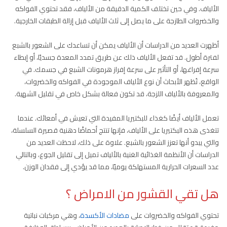
الألياف. وفي حين تختلف الكمية الدقيقة من الألياف، فقد تحتوي الفواكه
والخضروات الطازجة على ما يصل إلى ثلث الألياف قبل إزالة الطبقات الخارجية.
أظهرت العديد من الدراسات أن الألياف يمكن أن تساعدك على الشعور بالشبع
لفترة أطول. قد تفعل الألياف ذلك عن طريق تمدد المعدة جسديًا، أو إبطاء
سرعة إفراغها، أو التأثير على سرعة إفراز هرمونات الشبع في جسمك. في
الواقع، تُظهر الأبحاث أن نوع الألياف الموجودة في الفواكه والخضروات،
والمعروفة بالألياف اللزجة، قد تكون فعالة بشكل خاص في تقليل الشهية.
تعمل الألياف أيضًا كغذاء للبكتيريا المفيدة التي تعيش في أمعائك. عندما
تتغذى هذه البكتيريا على الألياف، فإنها تنتج أحماضًا دهنية قصيرة السلسلة،
والتي يبدو أنها تعزز الشعور بالشبع. علاوة على ذلك، لاحظت العديد من
الدراسات أن الأنظمة الغذائية الغنية بالألياف تميل إلى تقليل الجوع، وبالتالي
عدد السعرات الحرارية المستهلكة يوميًا، مما قد يؤدي إلى فقدان الوزن.
هل تقي القشور من الامراض ؟
تحتوي الفواكه والخضروات على
مضادات الأكسدة
، وهي مركبات نباتية