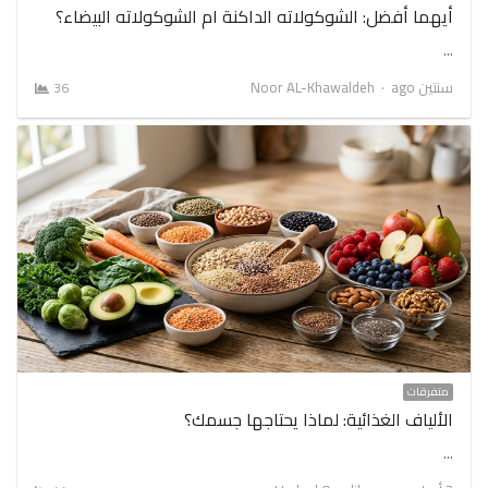
أيهما أفضل: الشوكولاته الداكنة ام الشوكولاته البيضاء؟
…
Author
سنتين ago
Noor AL-Khawaldeh
36
متفرقات
الألياف الغذائية: لماذا يحتاجها جسمك؟
…