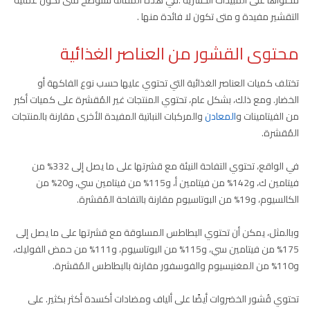
التقشير مفيدة و متى تكون لا فائدة منها .
محتوى القشور من العناصر الغذائية
تختلف كميات العناصر الغذائية التي تحتوي عليها حسب نوع الفاكهة أو
الخضار. ومع ذلك، بشكل عام، تحتوي المنتجات غير المُقشرة على كميات أكبر
من الفيتامينات و
المعادن
والمركبات النباتية المفيدة الأخرى مقارنة بالمنتجات
المُقشرة.
في الواقع، تحتوي التفاحة النيئة مع قشرتها على ما يصل إلى 332% من
فيتامين ك، و142% من فيتامين أ، و115% من فيتامين سي، و20% من
الكالسيوم، و19% من البوتاسيوم مقارنة بالتفاحة المُقشرة.
وبالمثل، يمكن أن تحتوي البطاطس المسلوقة مع قشرتها على ما يصل إلى
175% من فيتامين سي، و115% من البوتاسيوم، و111% من حمض الفوليك،
و110% من المغنيسيوم والفوسفور مقارنة بالبطاطس المُقشرة.
تحتوي قُشور الخضروات أيضًا على ألياف ومضادات أكسدة أكثر بكثير. على