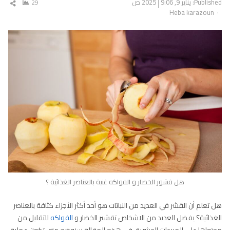
Published:
يناير 9, 2025
9:06 ص
29
شار
Author
Heba karazoun
المق
هل قشور الخضار و الفواكه غنية بالعناصر الغذائية ؟
هل تعلم أن القشر في العديد من النباتات هو أحد أكثر الأجزاء كثافة بالعناصر
الغذائية؟ يفضل العديد من الاشخاص تقشير الخضار و
الفواكه
للتقليل من
محتواها على المبيدات الحشرية .في هذه المقالة سنوضح متى تكون عملية