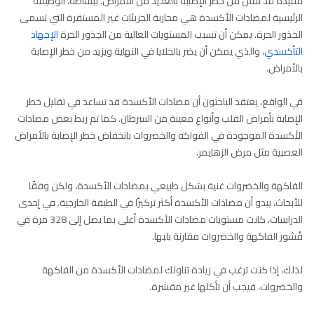
مفيدة قد تقلل من خطر الإصابة بالعديد من الأمراض. ببساطة، الوظيفة
الرئيسية لمضادات الأكسدة هي محاربة الجزيئات غير المستقرة التي تسمى
الجذور الحرة. يمكن أن تسبب المستويات العالية من الجذور الحرة
الإجهاد
التأكسدي
، والذي يمكن أن يضر بالخلايا في النهاية ويزيد من خطر الإصابة
بالأمراض.
في الواقع، يعتقد الباحثون أن مضادات الأكسدة قد تساعد في تقليل خطر
الإصابة بأمراض القلب وأنواع معينة من السرطان. كما تم ربط بعض مضادات
الأكسدة الموجودة في الفواكه والخضروات بانخفاض خطر الإصابة بالأمراض
العصبية مثل مرض الزهايمر.
الفاكهة والخضروات غنية بشكل طبيعي بمضادات الأكسدة، ولكن وفقًا
للأبحاث، يبدو أن مضادات الأكسدة أكثر تركيزًا في الطبقة الخارجية. في إحدى
الدراسات، كانت مستويات مضادات الأكسدة أعلى بما يصل إلى 328 مرة في
قُشور الفاكهة والخضروات مقارنة بلبها.
لذلك، إذا كنت ترغب في زيادة تناولك لمضادات الأكسدة من الفاكهة
والخضروات، فيجب أن تأكلها غير مقشرة.