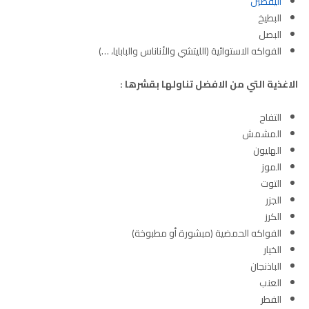
اليقطين
البطيخ
البصل
الفواكه الاستوائية (الليتشي والأناناس والبابايا، …)
الاغذية التي من الافضل تناولها بقشرها
:
التفاح
المشمش
الهليون
الموز
التوت
الجزر
الكرز
الفواكه الحمضية (مبشورة أو مطبوخة)
الخيار
الباذنجان
العنب
الفطر