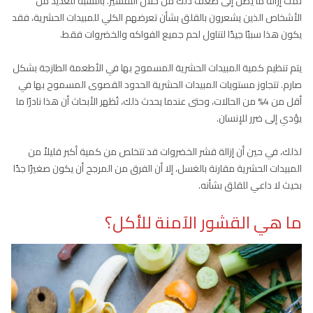
تمت إزالة ما يصل إلى ضعف ذلك من خلال التقشير. بالنسبة للعديد من
الأشخاص الذين يشعرون بالقلق بشأن تعرضهم الكلي للمبيدات الحشرية، فقد
يكون هذا سببًا جيدًا لتناول لحم جميع الفواكه والخضروات فقط.
يتم تنظيم كمية المبيدات الحشرية المسموح بها في الأطعمة الطازجة بشكل
صارم. تتجاوز مستويات المبيدات الحشرية الحدود القصوى المسموح بها في
أقل من 4% من الحالات، وحتى عندما يحدث ذلك، تُظهر الأبحاث أن هذا نادرًا ما
يؤدي إلى ضرر للإنسان.
لذلك، في حين أن إزالة قشر الخضروات قد تتخلص من كمية أكبر قليلاً من
المبيدات الحشرية مقارنة بالغسل، إلا أن الفرق من المرجح أن يكون صغيرًا جدًا
بحيث لا داعي للقلق بشأنه.
ما هي القشور الآمنة للأكل؟