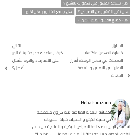
هل تساعد القشور على شعورك بالشبع ؟
هل تقي القشور من الامراض ؟
هل جميع القشور يمكن اكلها
هل جميع القشور يمكن اكلها ؟
تصفّح
السابق
التالي
Previous
خسارة الدهون واكتساب
Next
كيف يساعدك جذر حشيشة الهر
المقالات
post:
post:
العضلات في نفس الوقت: أسرار
على الاسترخاء والنوم بشكل
التوازن بين التمرين والتغذية
أفضل؟
الفعّالة
Heba karazoun
اخصائية التغذية العلاجية هبة كرزون متخصصة
في حمية الكيتو و الحميات قليلة النشويات
لتخفيض الوزن و معالجة الامراض الايضية و المناعية من خلال
الغذاء للمضي معا نحو رحلة الشفاء و الوصول الى نمط حياة