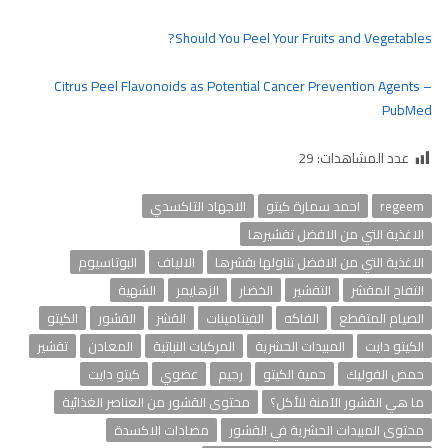
Should You Peel Your Fruits and Vegetables?
Citrus Peel Flavonoids as Potential Cancer Prevention Agents –
PubMed
عدد المشاهدات:
29
regeem
احمد سمارة كيتو
الاجهاد التاكسدي
الاغذية التي من الافضل تقشيرها
الاغذية التي من الافضل تناولها بقشرها
الالياف
البوتاسيوم
التفاح المقشر
التقشير
الخضار
الزهايمر
الشهية
الصيام المتقطع
الفاكه
الفيتامينات
القشر
القشور
الكيتو
الكيتو دايت
المبيدات الحشرية
المركبات النباتية
المعادن
تقشير
حمض الفوليك
حمية الكيتو
رجيم
عضوي
كيتو دايت
ما هي القشور الآمنة للأكل؟
محتوى القشور من العناصر الغذائية
محتوى المبيدات الحشرية في القشور
مضادات الاكسدة