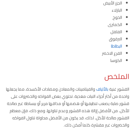
الجزر الأبيض
البازلاء
الخوخ
الكمثرى
الفلفل
البرقوق
البطاطا
القرع الاخضر
الكوسا
الملخص
القشور غنية
بالألياف
والفيتامينات والمعادن ومضادات الأكسدة، مما يجعلها
واحدة من أكثر أجزاء النبات مغذية. تحتوي بعض الفواكه والخضروات على
قشور صلبة يصعب تنظيفها أو هضمها أو مذاقها مرير أو ببساطة غير صالحة
للأكل. من الأفضل إزالة هذه القشور وعدم تناولها. ومع ذلك، فإن معظم
القشور صالحة للأكل. لذلك، قد يكون من الأفضل محاولة تناول الفواكه
والخضروات غير مقشرة كلما أمكن ذلك.