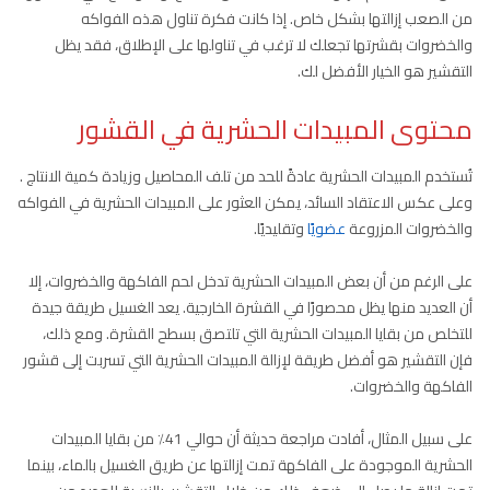
من الصعب إزالتها بشكل خاص. إذا كانت فكرة تناول هذه الفواكه
والخضروات بقشرتها تجعلك لا ترغب في تناولها على الإطلاق، فقد يظل
التقشير هو الخيار الأفضل لك.
محتوى المبيدات الحشرية في القشور
تُستخدم المبيدات الحشرية عادةً للحد من تلف المحاصيل وزيادة كمية الانتاج .
وعلى عكس الاعتقاد السائد، يمكن العثور على المبيدات الحشرية في الفواكه
والخضروات المزروعة
عضويًا
وتقليديًا.
على الرغم من أن بعض المبيدات الحشرية تدخل لحم الفاكهة والخضروات، إلا
أن العديد منها يظل محصورًا في القشرة الخارجية. يعد الغسيل طريقة جيدة
للتخلص من بقايا المبيدات الحشرية التي تلتصق بسطح القشرة. ومع ذلك،
فإن التقشير هو أفضل طريقة لإزالة المبيدات الحشرية التي تسربت إلى قشور
الفاكهة والخضروات.
على سبيل المثال، أفادت مراجعة حديثة أن حوالي 41٪ من بقايا المبيدات
الحشرية الموجودة على الفاكهة تمت إزالتها عن طريق الغسيل بالماء، بينما