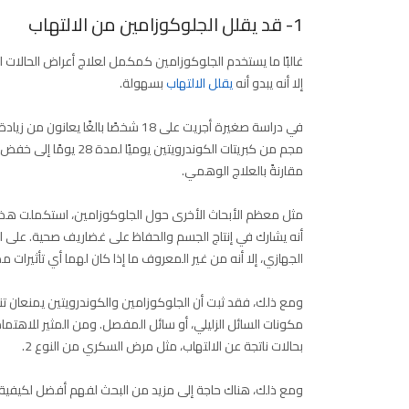
1- قد يقلل الجلوكوزامين من الالتهاب
غالبًا ما يستخدم الجلوكوزامين كمكمل لعلاج أعراض الحالات الا
إلا أنه يبدو أنه
يقلل الالتهاب
بسهولة.
مقارنةً بالعلاج الوهمي.
مثل معظم الأبحاث الأخرى حول الجلوكوزامين، استكملت هذه
أنه يشارك في إنتاج الجسم والحفاظ على غضاريف صحية. على الر
الجهازي، إلا أنه من غير المعروف ما إذا كان لهما أي تأثيرات 
ومع ذلك، فقد ثبت أن الجلوكوزامين والكوندرويتين يمنعان تنشيط
مكونات السائل الزليلي، أو سائل المفصل. ومن المثير للاهتمام أ
بحالات ناتجة عن الالتهاب، مثل مرض السكري من النوع 2.
ومع ذلك، هناك حاجة إلى مزيد من البحث لفهم أفضل لكيفية