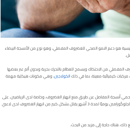
ئيسية هو دعم النمو الصحي للغضروف المفصلي، وهو نوع من الأنسجة البيضاء
ل.
روف المفصلي من الاحتكاك ويسمح للعظام بالتحرك بحرية وبدون ألم عبر بعضها
ء مركبات كيميائية معينة، بما في ذلك
الكولاجين
، وهي مكونات هيكلية مهمة
يحمي أنسجة المفاصل عن طريق منع انهيار الغضروف، وخاصة لدى الرياضيين. على
سبيل المثال، أظهرت إحدى الدراسات أن تناول 1.5-3 جرام من الجلوكُوزامين يوميًا لمدة 3 أشهر يقلل بشكل كبير من انهيار الغضروف لدى لاعبي
ع ذلك، هناك حاجة إلى مزيد من البحث.