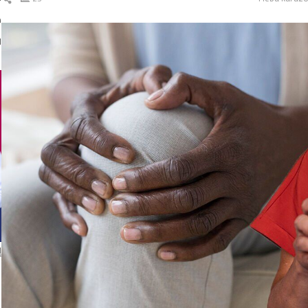
ال
د
ا
إ