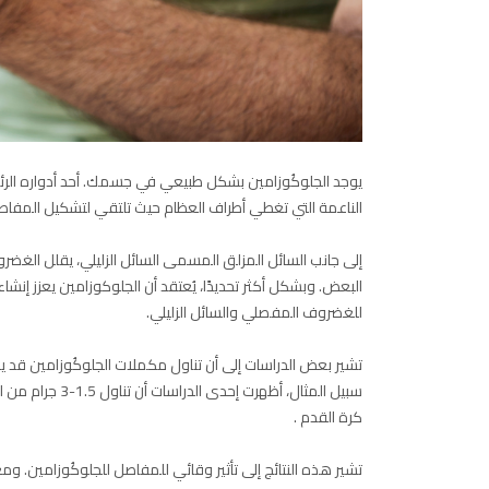
يوجد الجلوكُوزامين بشكل طبيعي في جسمك. أحد أدواره الر
الناعمة التي تغطي أطراف العظام حيث تلتقي لتشكيل المفاص
إلى جانب السائل المزلق المسمى السائل الزليلي، يقلل الغض
البعض. وبشكل أكثر تحديدًا، يُعتقد أن الجلوكوزامين يعزز إنشا
للغضروف المفصلي والسائل الزليلي.
تشير بعض الدراسات إلى أن تناول مكملات الجلوكُوزامين قد 
كرة القدم .
تشير هذه النتائج إلى تأثير وقائي للمفاصل للجلوكُوزامين. وم