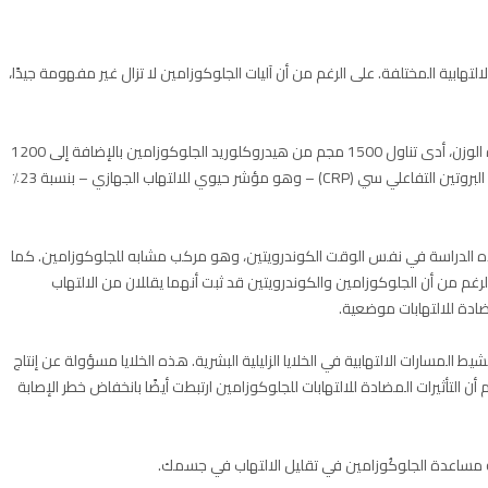
لتهابية المختلفة. على الرغم من أن آليات الجلوكوزامين لا تزال غير مفهومة جيدًا،
في دراسة صغيرة أجريت على 18 شخصًا بالغًا يعانون من زيادة الوزن، أدى تناول 1500 مجم من هيدروكلوريد الجلوكوزامين بالإضافة إلى 1200
مجم من كبريتات الكوندرويتين يوميًا لمدة 28 يومًا إلى خفض البروتين التفاعلي سي (CRP) – وهو مؤشر حيوي للالتهاب الجهازي – بنسبة 23٪
 الدراسة في نفس الوقت الكوندرويتين، وهو مركب مشابه للجلوكوزامين. كما
غم من أن الجلوكوزامين والكوندرويتين قد ثبت أنهما يقللان من الالتهاب
مضادة للالتهابات موضعية.
 المسارات الالتهابية في الخلايا الزليلية البشرية. هذه الخلايا مسؤولة عن إنتاج
ن التأثيرات المضادة للالتهابات للجلوكوزامين ارتبطت أيضًا بانخفاض خطر الإصابة
 مساعدة الجلوكُوزامين في تقليل الالتهاب في جسمك.