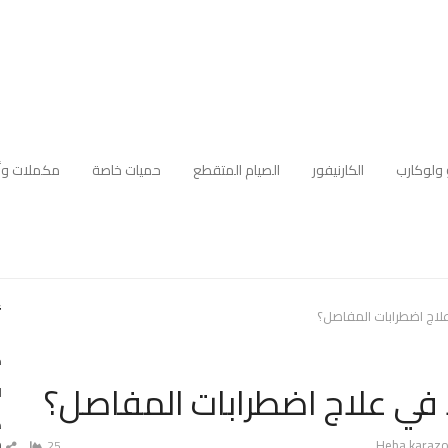
 ولوكارب
الكارنيفور
الصيام المتقطع
حميات خاصة
مكملات وأ
أ
لاج اضطرابات المفاصل؟
ك
في علاج اضطرابات المفاصل؟
ا
ه
Aut
م
Heba karaz
25
ش