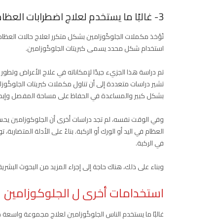
3- غالبًا ما يستخدم لعلاج اضطرابات العظام والمفاصل
تُؤخذ مكملات الجلوكُوزامين بشكل متكرر لعلاج حالات العظا
استخدام شكل محدد يسمى كبريتات الجلوكُوزامين.
تم دراسة هذا الجزيء جيدًا لإمكاناته في علاج الأعراض وتطو
تشير دراسات متعددة إلى أن تناول مكملات كبريتات الجلوكُوزام
بشكل كبير والمساعدة في الحفاظ على مساحة المفصل وإبطا
وفي الوقت نفسه، لم تجد دراسات أخرى أن الجلوكوزامين يح
العظام في اليد أو الورك أو الركبة. بناءً على الأدلة المتضا
في الركبة.
وبناء على ذلك، هناك حاجة إلى إجراء المزيد من البحوث البشر
استخدامات أخرى ل الجلوكوزامين
غالبًا ما يستخدم الناس الجلوكُوزامين لعلاج مجموعة واسعة من 