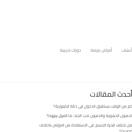
عشاب
أمراض مزمنة
دورات تدريبية
حدث المقالات
م من الوقت يستغرق الدخول في حالة الكيتوزية؟
لدهون الحشوية والدهون تحت الجلد: ما الفرق بينهما؟
ل تختلف قدرة الجسم على الاستفادة من البروتين باختلاف
صدره؟
ارك