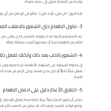
واحدة من الكعكة تتحول إلى نصف كعكة.
هذا النهج “كل شيء أو لا شيء” شائع في الإدمان من أي نوع.
3- تناول الطعام حتى الشعور بالامتلاء المفرط
عند الاستسلام للرغبة، قد لا يتوقف الشخص الذي يعاني من إدم
الكثير من الطعام لدرجة أن معدتهم أصبحت ممتلئة تمامًا.
4- الشعور بالذنب بعد ذلك ولكنك تفعل ذلك مرة أخرى قريبًا
إن محاولة السيطرة على استهلاك الأطعمة غير الصحية ومن ثم
يفعل شيئًا خاطئًا أو حتى يخدع نفسه. وعلى الرغم من هذه ا
النمط.
5- اختلاق الأعذار دليل على ادمان الطعام
يمكن أن يكون الدماغ شيئًا غريبًا، خاصة فيما يتعلق بالإدمان
بوضع قواعد لنفسه. ومع ذلك، قد يكون من الصعب اتباع هذه