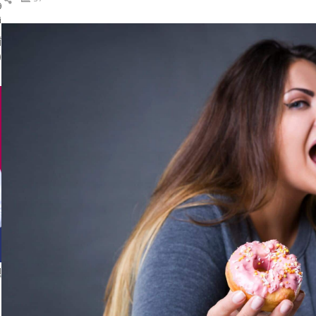
ال
ن
(
إ