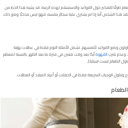
م طرقًا للتفكير حول القواعد والاستسلام لهذه الرغبة. قد يشبه هذا الخط من
تقد هذا الشخص أنه إذا لم يشتري علبة سجائر بنفسه، فهو ليس مدخنًا. ومع ذلك،
حاولون وضع القواعد لأنفسهم. تشمل الأمثلة النوم فقط في عطلات نهاية
ةً، وعدم شرب
القهوة
أبدًا بعد وقت معين في فترة ما بعد الظهر. بالنسبة لمعظم
ناول الطعام ليست استثناءً.
ناول الوجبات السريعة فقط في الحفلات أو أعياد الميلاد أو العطلات.