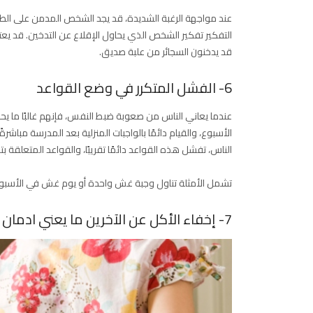
عند مواجهة الرغبة الشديدة، قد يجد الشخص المدمن على الطعا
التفكير تفكير الشخص الذي يحاول الإقلاع عن التدخين. قد يع
قد يدخنون السجائر من علبة صديق.
6- الفشل المتكرر في وضع القواعد
عندما يعاني الناس من صعوبة ضبط النفس، فإنهم غالبًا ما ي
الأسبوع، والقيام دائمًا بالواجبات المنزلية بعد المدرسة مباشر
الناس، تفشل هذه القواعد دائمًا تقريبًا، والقواعد المتعلقة بت
تشمل الأمثلة تناول وجبة غش واحدة أو يوم غش في الأسبوع وت
7- إخفاء الأكل عن الآخرين ما يعني ادمان الطعام