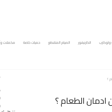
 ولوكارب
الكارنيفور
الصيام المتقطع
حميات خاصة
مكملات وأ
أ
م ؟
د
ادمان الطعام ؟
ا
ا
37
ش