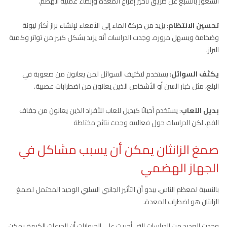
الشعور بالشبع عن طريق تأخير إفراغ المعدة وإبطاء عملية الهضم.
تحسين الانتظام
: يزيد من حركة الماء إلى الأمعاء لإنشاء براز أكثر ليونة
وضخامة ويسهل مروره. وجدت الدراسات أنه يزيد بشكل كبير من تواتر وكمية
البراز.
يكثف السوائل
: يستخدم لتكثيف السوائل لمن يعانون من صعوبة في
البلع، مثل كبار السن أو الأشخاص الذين يعانون من اضطرابات عصبية.
بديل اللعاب
: يستخدم أحيانًا كبديل للعاب للأفراد الذين يعانون من جفاف
الفم، لكن الدراسات حول فعاليته وجدت نتائج مختلطة
صمغ الزانثان يمكن أن يسبب مشاكل في
الجهاز الهضمي
بالنسبة لمعظم الناس، يبدو أن التأثير الجانبي السلبي الوحيد المحتمل لصمغ
الزانثان هو اضطراب المعدة.
وجدت العديد من الدراسات التي أجريت على الحيوانات أن الجرعات الكبيرة يمكن