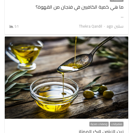
ما هي كمية الكافيين في فنجان من القهوة؟
…
Author
سنتين ago
Thekra Qandil
51
متفرقات
وصفات صحية
زيت الزيتون البكر الممتاز