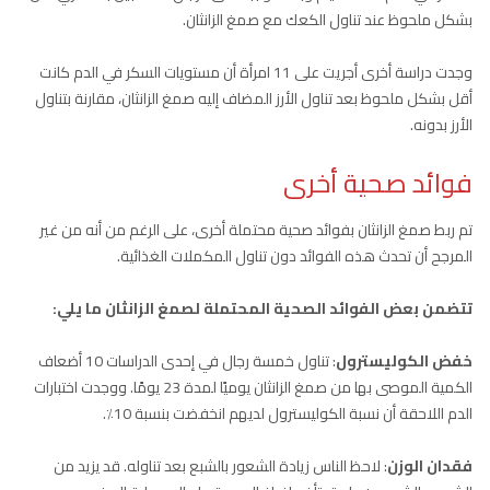
بشكل ملحوظ عند تناول الكعك مع صمغ الزانثان.
وجدت دراسة أخرى أجريت على 11 امرأة أن مستويات السكر في الدم كانت
أقل بشكل ملحوظ بعد تناول الأرز المضاف إليه صمغ الزانثان، مقارنة بتناول
الأرز بدونه.
فوائد صحية أخرى
تم ربط صمغ الزانثان بفوائد صحية محتملة أخرى، على الرغم من أنه من غير
المرجح أن تحدث هذه الفوائد دون تناول المكملات الغذائية.
تتضمن بعض الفوائد الصحية المحتملة لصمغ الزانثان ما يلي:
خفض الكوليسترول
: تناول خمسة رجال في إحدى الدراسات 10 أضعاف
الكمية الموصى بها من صمغ الزانثان يوميًا لمدة 23 يومًا. ووجدت اختبارات
الدم اللاحقة أن نسبة الكوليسترول لديهم انخفضت بنسبة 10٪.
فقدان الوزن
: لاحظ الناس زيادة الشعور بالشبع بعد تناوله. قد يزيد من