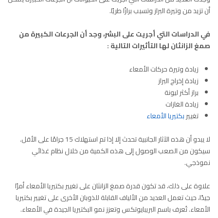
أن تزيد من وتيرة البراز وتسبب برازًا طريًا.
في الدراسات التي أجريت على البشر، وجد أن الجرعات الكبيرة من
صمغ الزانثان لها التأثيرات التالية :
زيادة وتيرة حركات الأمعاء
زيادة إخراج البراز
براز أكثر ليونة
زيادة الغازات
تغيير
بكتيريا الأمعاء
لا يبدو أن هذه الآثار الجانبية تحدث إلا إذا تم استهلاك 15 جرامًا على الأقل.
سيكون من الصعب الوصول إلى هذه الكمية من خلال نظام غذائي
نموذجي.
علاوة على ذلك، قد تكون قدرة صمغ الزانثان على تغيير بكتيريا الأمعاء أمرًا
جيدًا، حيث تعمل العديد من الألياف القابلة للذوبان الأخرى على تغيير بكتيريا
الأمعاء. تُعرف باسم البريبايوتكس وتعزز نمو البكتيريا الجيدة في الأمعاء.