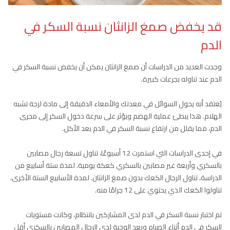
قد يخفض صمغ الزانثان نسبة السكر في
الدم
وجدت العديد من الدراسات أن صمغ الزانثان يمكن أن يخفض نسبة السكر في
الدم عند تناوله بجرعات كبيرة.
يُعتقد أنه يحول السوائل في معدتك والأمعاء الدقيقة إلى مادة لزجة تشبه
الهلام. هذا يبطئ عملية الهضم ويؤثر على سرعة دخول السكر إلى مجرى
الدم، مما يقلل من ارتفاع نسبة السكر في الدم بعد الأكل.
في إحدى الدراسات التي استمرت 12 أسبوعًا، تناول تسعة رجال مصابين
بالسكري وأربعة غير مصابين بالسكري كعكة يومية. لمدة ستة أسابيع من
الدراسة، تناول الرجال الكعك بدون صمغ الزانثان. لمدة الأسابيع الستة الأخرى،
تناولوا الكعك الذي يحتوي على 12 جرامًا منه.
تم اختبار نسبة السكر في الدم لدى المشاركين بانتظام، وكانت مستويات
السكر في الدم أثناء الصيام وبعد الوجبة لدى الرجال المصابين بالسكري أقل