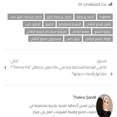
عدد المشاهدات:
39
regeem
أحمد سمارة
احمد سمارة كيتو
احمد سمارة كيتو دايت
اضرار صمغ الزانثان
الصيام المتقطع
الكيتو
الكيتو دايت
حمية الكيتو
صمغ الزانثان
طريقة استخدام صمغ الزانثان
فوائد صمغ الزانثان
كيتو دايت
مسحوق صمغ الزانثان
تصفّح
السابق
التالي
Previous
ما هي الوذمة الشحمية وما هي
Next
ماذا يعني مصطلح “Skinny Fat”؟
المقالات
post:
post:
مراحلها وأسباب حدوثها؟
Thekra Qandil
ذكرى قنديل أخصائية تغذية علاجية متخصصة في
حميات الكيتو وقليلة النشويات. اعمل في مركز