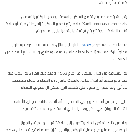
كمكثف أو مثبت.
يتم إنشاؤه عندما يتم تخمير السكر بواسطة نوع من البكتيريا تسمى
Xanthomonas campestris. عندما يتم تخمير السكر، فإنه يخلق مرقًا أو مادة
تشبه المادة اللزجة ثم يتم تجفيفها وتحويلها إلى مسحوق.
عندما يضاف مسحوق
صمغ
الزانثان إلى سائل، فإنه يتشتت بسرعة ويخلق
محلولًا لزجًا ومستقرًا. هذا يجعله عامل تكثيف وتعليق وتثبيت رائع للعديد من
المنتجات.
تم اكتشافه من قبل العلماء في عام 1963. ومنذ ذلك الحين، تم البحث عنه
جيدًا وتم تحديد أنه آمن. لذلك، وافقت عليه إدارة الغذاء والدواء كمضاف
غذائي ولم تضع أي قيود على كميته التي يمكن أن يحتويها الطعام.
على الرغم من أنه مصنوع في المختبر، إلا أنه ألياف قابلة للذوبان. الألياف
القابلة للذوبان هي الكربوهيدرات التي لا يستطيع جسمك تكسيرها.
بدلاً من ذلك، تمتص الماء وتتحول إلى مادة تشبه الهلام في الجهاز
الهضمي، مما يبطئ عملية الهضم وبالتالي، فإن جسمك غير قادر على هضم