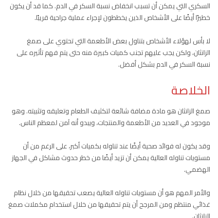
السكري التي يمكن أن تسبب انخفاض نسبة السكر في الدم. كما قد أن يكون
خطيرًا أيضًا على الأشخاص الذين يخططون لإجراء عملية جراحية قريبًا.
لا بأس لهؤلاء الأشخاص بتناول بعض الأطعمة التي تحتوي على صمغ
الزانثان، ولكن يجب عليهم تجنب كميات كبيرة منه حتى يتم فهم تأثيره على
نسبة السكر في الدم بشكل أفضل.
الخلاصة
صمغ الزانثان هو مادة مضافة شائعة لتكثيف الطعام وتعليقه وتثبيته. وهو
موجود في العديد من الأطعمة والمنتجات، ويبدو أنه آمن لمعظم الناس.
وقد يكون له فوائد صحية أيضًا عند تناوله بكميات أكبر، على الرغم من أن
مستويات تناوله العالية يمكن أن تزيد أيضًا من خطر حدوث مشاكل في الجهاز
الهضمي.
والأمر المهم هو أن مستويات تناوله العالية يصعب تحقيقها من خلال نظام
غذائي منتظم ومن المرجح أن يتم تحقيقها من خلال استخدام مكملات صمغ
الزانثان.