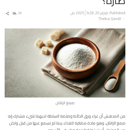
ضارة؟
Published:
فبراير 20, 2025
9:28 ص
39
شار
Author
Thekra Qandil
المق
صمغ الزانثان
من المدهش أن غراء ورق الحائط وصلصة السلطة لديهما شيء مشترك.إنه
صمغ الزانثان، وهو مادة مضافة للغذاء ربما لم تسمع عنها من قبل ولكن