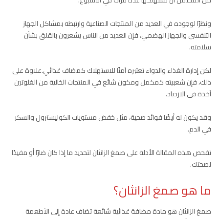
من المحتمل أن تستهلكها عدة مرات في الأسبوع.
ونظرًا لوجوده في العديد من المنتجات الصناعية وارتبطه بمشاكل الجهاز
التنفسي والجهاز الهضمي، فإن العديد من الناس يشعرون بالقلق بشأن
سلامته.
لكن إدارة الغذاء والدواء تعتبره آمنًا للاستهلاك كمضاف غذائي.علاوة على
ذلك، فإن شعبيته كمكمل ومكون شائع في المنتجات الخالية من الغلوتين
آخذة في الازدياد.
وقد يكون له أيضًا فوائد صحية، مثل خفض مستويات الكوليسترول والسكر
في الدم.
تفحص هذه المقالة الأدلة على صمغ الزانثان لتحديد ما إذا كان ضارًا أو مفيدًا
لصحتك.
ما هو صمغ الزانثان؟
صمغ الزانثان هو مادة مضافة غذائية شائعة تضاف عادة إلى الأطعمة