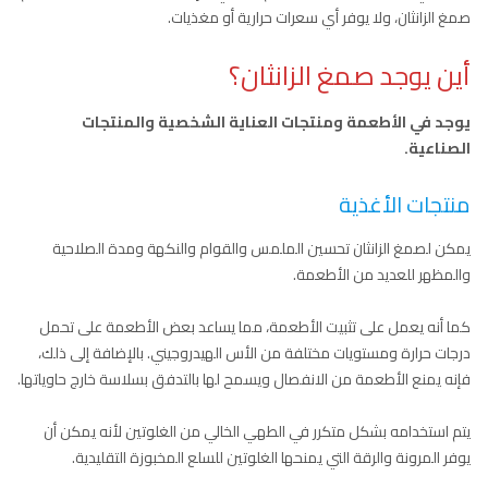
صمغ الزانثان، ولا يوفر أي سعرات حرارية أو مغذيات.
أين يوجد صمغ الزانثان؟
يوجد في الأطعمة ومنتجات العناية الشخصية والمنتجات
الصناعية.
منتجات الأغذية
يمكن لصمغ الزانثان تحسين الملمس والقوام والنكهة ومدة الصلاحية
والمظهر للعديد من الأطعمة.
كما أنه يعمل على تثبيت الأطعمة، مما يساعد بعض الأطعمة على تحمل
درجات حرارة ومستويات مختلفة من الأس الهيدروجيني. بالإضافة إلى ذلك،
فإنه يمنع الأطعمة من الانفصال ويسمح لها بالتدفق بسلاسة خارج حاوياتها.
يتم استخدامه بشكل متكرر في الطهي الخالي من الغلوتين لأنه يمكن أن
يوفر المرونة والرقة التي يمنحها الغلوتين للسلع المخبوزة التقليدية.