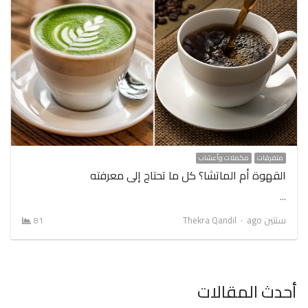
متفرقات
مكملات وأعشاب
القهوة أم الماتشا؟ كل ما تحتاج إلى معرفته
…
Author
سنتين ago
Thekra Qandil
81
أحدث المقالات