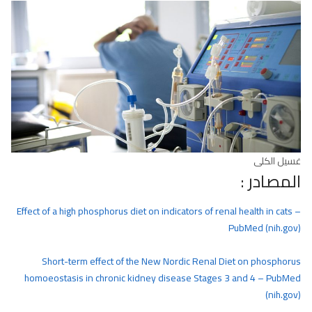
غسيل الكلى
المصادر :
Effect of a high phosphorus diet on indicators of renal health in cats –
PubMed (nih.gov)
Short-term effect of the New Nordic Renal Diet on phosphorus
homoeostasis in chronic kidney disease Stages 3 and 4 – PubMed
(nih.gov)