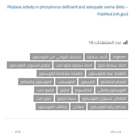
Phytase activity in phosphorus deficient and adequate swine diets –
PubMed (nih.gov)
عدد المشاهدات:
18
regeem
أحمد سمارة
احتياجك اليومي من الفوسفور
احمد سمارة كيتو
احمد سمارة كيتو دايت
ارتفاع مستوى الفوسفور
اطعمة غنية بالفوسفور
اطعمة منخفضة الفوسفور
الصيام المتقطع
الفسفور
الفوسفات
الفوسفور والعظام
الفوسفور والكلى
الكالسيوم
الكيتو
الكيتو دايت
انخفاض مستوى الفوسفور
حمية الكيتو
كيتو دايت
مخاطر زيارة الفوسفور
معادن
وظائف الفوسفور
السابق
التالي