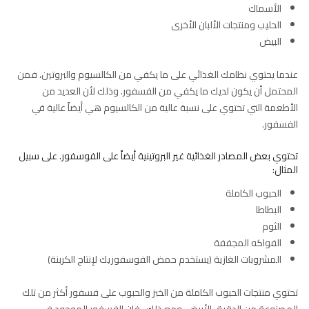
الأسماك
الحليب ومنتجات الألبان الأخرى
البيض
عندما يحتوي نظامك الغذائي على ما يكفي من الكالسيوم والبروتين، فمن
المحتمل أن يكون لديك ما يكفي من الفسفور. وذلك لأن العديد من
الأطعمة التي تحتوي على نسبة عالية من الكالسيوم هي أيضاً عالية في
الفسفور.
تحتوي بعض المصادر الغذائية غير البروتينية أيضاً على الفوسفور. على سبيل
المثال:
الحبوب الكاملة
البطاطا
الثوم
الفواكه المجففة
المشروبات الغازية (يستخدم حمض الفوسفوريك لإنتاج الكربنة)
تحتوي منتجات الحبوب الكاملة من الخبز والحبوب على فسفور أكثر من تلك