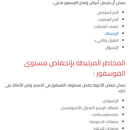
يمكن أن تشمل أعراض إرتفاع الفسفور ما يلي:
آلام المفاصل
آلام العضلات
ضعف العضلات
الإمساك
الغثيان والقيء
الإسهال
المخاطر المرتبطة بإنخفاض مستوى
الفوسفور
:
يمكن لبعض الأدوية خفض مستويات الفسفور في الجسم. ومن الأمثلة على
ذلك:
الإنسولين
مثبطات الإنزيم المحول للأنجيوتنسين
corticosteroids
مضادات الحموضة
مضادات الاختلاج