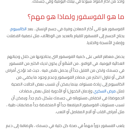
واحد من أكثر المواد شيوعاً في بيئتك اليومية وفي جسمك.
ما هو الفوسفور ولماذا هو مهم؟
الفوسفور هو ثاني أكثر المعادن وفرة في جسم الإنسان . بعد
الكالسيوم
.
يحتاج الجسم إلى الفسفور للقيام بالعديد من الوظائف، مثل تصفية الفضلات
وإصلاح الأنسجة والخلايا.
يحصل معظم الناس على كمية الفوسفور التي يحتاجونها من خلال وجباتهم
الغذائية اليومية. في الواقع ، من الشائع أن يكون لديك الكثير من الفسفور
في جسمك ولكن من القليل جداً أن يحصل نقص فيه . حيث قد تؤدي أمراض
الكلى أو تناول ا لكثير من مصادر الفوسفور وعدم وجود ما يكفي من
الكالسيوم إلى زيادة مستواه. بينما يمكن أن تتسبب بعض الحالات الصحية
(مثل
مرض السكري
وإدمان الكحول) أو الأدوية (مثل بعض مضادات
الحموضة) في انخفاض مستوياته في جسمك بشكل كبير جداً. ويمكن أن
تسبب مستويات الفوسفور المرتفعة جداً أو المنخفضة جداً مضاعفات طبية ،
مثل أمراض القلب أو آلام المفاصل أو التعب.
يلعب الفسفور دوراً مهماً في صحة كل خلية في جسمك ، بالإضافة إلى دعم