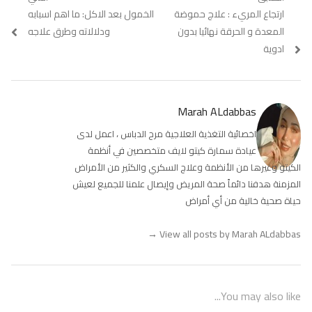
تصفّح
Previous
ارتجاع المريء : علاج حموضة
Next
الخمول بعد الاكل: ما اهم اسبابه
المقالات
post:
post:
المعدة و الحرقة نهائيا بدون
ودلالاته وطرق علاجه
ادوية
Marah ALdabbas
اخصائية التغذية العلاجية مرح الدباس ، اعمل لدى
عيادة سمارة كيتو لايف متخصصين في أنظمة
الكيتو وغيرها من الأنظمة وعلاج السكري والكثير من الأمراض
المزمنة هدفنا دائماً صحة المريض وإيصال علمنا للجميع لعيش
حياة صحية خالية من أي أمراض
→
View all posts by Marah ALdabbas
You may also like...