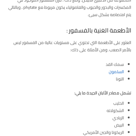
المصنوعة من الدقيق الأبيض. ومع ذلك ، فإن الفسفور الموجود في
المكسرات والبذور والحبوب والفاصولياء يكون مربوط مع phytate ، وبالتالي
يتم امتصاصه بشكل سيئ.
الأطعمة الغنية بالفسفور :
العثور على الأطعمة التي تحتوي على مستويات عالية من الفسفور ليس
بالأمر الصعب. ومن الأمثلة على ذلك:
سمك القد
السلمون
التونا
تشمل مصادر الألبان الجيدة ما يلي:
الحليب
الشكولاته
الزبادي
البيض
الريكوتا والجبن الأمريكي