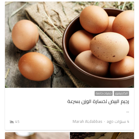
الكارنيفور
حميات خاصة
رجيم البيض لخسارة الوزن بسرعة
…
Author
4 سنوات ago
Marah ALdabbas
45