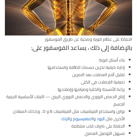
الحفاظ على عظام قوية وصحية عن طريق الفوسفور
بالإضافة إلى ذلك ، يساعد الفوسفور على:
بناء أسنان قوية
إدارة كيفية تخزين جسمك للطاقة واستخدامها
تقليل آلام العضلات بعد التمرين
تصفية الفضلات في الكلى
زراعة الأنسجة والخلايا وصيانتها وإصلاحها
إنتاج الحمض النووي والحمض النووي الريبي — اللبنات الأساسية الجينية
للجسم
توازن واستخدام الفيتامينات مثل الفيتامينات B و D ، وكذلك المعادن
الأخرى مثل
اليود
و
المغنيسيوم
و
الزنك
الحفاظ على ضربات قلب منتظمة
تسهيل التوصيل العصبي