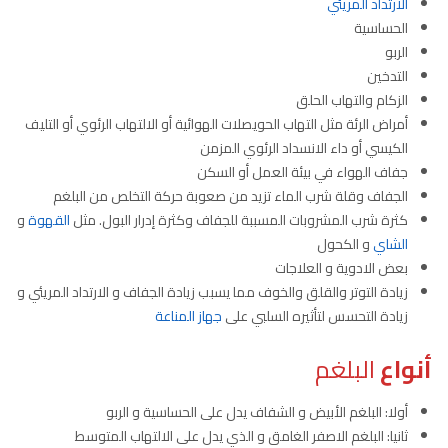
الارتداد المريئي
الحساسية
الربو
التدخين
الزكام والتهاب الحلق
أمراض الرئة مثل التهاب الحويصلات الهوائية أو الالتهاب الرئوي أو التليف
الكيسي أو داء الانسداد الرئوي المزمن
جفاف الهواء في بيئة العمل أو السكن
الجفاف وقلة شرب الماء تزيد من صعوبة حركة التخلص من البلغم
كثرة شرب المشروبات المسببة للجفاف وكثرة إدرار البول. مثل
القهوة
و
الشاي
و الكحول
بعض الادوية و العلاجات
زيادة التوتر والقلق والخوف مما يسبب زيادة الجفاف و الارتداد المريئي و
زيادة التحسس لتأثيره السلبي على
جهاز المناعة
أنواع
البلغم
أولا: البلغم الأبيض و الشفاف يدل على الحساسية و الربو
ثانيا: البلغم الاصفر الغامق و الذي يدل على الالتهاب المتوسط