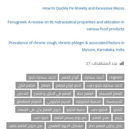
How to Quickly Fix Anxiety and Excessive Mucus
Fenugreek: A review on its nutraceutical properties and utilization in
various food products
Prevalence of chronic cough, chronic phlegm & associated factors in
Mysore, Karnataka, India
عدد المشاهدات:
27
regeem
أحمد سمارة
أنواع البلغم
احمد سمارة كيتو
احمد سمارة كيتو دايت
اخطر انواع البلغم
البلغم
البلغم البني
البلغم المستمر
البلغم خطر
البلغم في الحلق و الصدر
التدخين
الحساسية
الحمية الكيتونية
الرجيم الكيتوني
الصيام المتقطع
الكيتو
الكيتو دايت
حمية الكيتو
خروج البلغم يدل على الشفاء
رجيم
علاج البلغم
كم يوم يستمر البلغم
كيتو دايت
متى يكون البلغم خطر
مشاكل الجهاز التنفسي
هل خروج البلغم مفيد