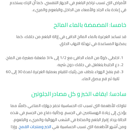
الأمراض التي تسبب تراكم البلغم في الجهاز التنفسي. كما أن الزنك يستخدم
في إعادة بناء الجلد والأمعاء من الداخل والبلعوم والمريء.
خامسا: المضمضة بالماء المالح
قد تساعد الغرغرة بالماء المالح الدافئ في إزالة البلغم من حلقك. كما
يمكنها المساعدة في تهدئة التهاب الحلق.
اخلطي كوبًا من الماء الدافئ مع 1/2 إلى 3/4 ملعقة صغيرة من الملح.
دع الخليط يتغلغل في حلقك دون شربه.
قم بنفخ الهواء بلطف من رئتيك للقيام بعملية الغرغرة لمدة 30 إلى 60
ثانية ثم قم ببصق الماء.
سادسا: ايقاف الخبز و كل مصادر الجلوتين
تناولك للأطعمة التي تسبب لك الحساسية تحفز جهازك المناعي كاملًا مما
يؤدي إلى زيادة الهيستامين في الجسم. وكآلية دفاع من الجسم في هذه
الحالة يزداد إفراز البلغم والمخاط في الشعب الهوائية والمريء والبلعوم.
ومن أشهر الأطعمة التي تسبب الحساسية هي
الخبز ومنتجات القمح
. وإذا