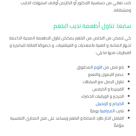
كنت تعاني من حساسية اللاكتوز أو الكازيين أوقف استهلاك الحليب
ومشتقاته.
سابعا: تناول أطعمة تذيب البلغم
كي تتمكن من التخلص من البلغم يمككن تناول الاطعمة الصحية الداعمة
لجهاز المناعة و الغنية بالمغذيات و الفيتامينات. و خصوصًا القاتلة للبكتيريا و
الفطريات منها ما يلي:
بلع فص من
الثوم
المدقوق
عصير الليمون والنعنع
تناول البصل مع السلطات
القرنبيط و الكرفس
الجرجير و الورقيات الخضراء
الكركم
و
الزنجبيل
شرب
الميرامية
يوميًا
الفلفل الحار طارد للمخاط و البلغم ويساعد على فتح المجاري التنفسية
مؤقتًا