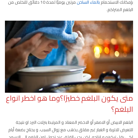
بإمكانك الاستحمام
بالماء الساخن
مرتين يوميًا لمدة 10 دقائق للتخلص من
البلغم المتراكم.
متى يكون البلغم خطيرًا؟وما هو اخطر انواع
البلغم؟
البلغم الابيض أو الاصفر أو الاخضر المعتاد و المرتبط بنزلات البرد او نتيجة
للتعرض للاتربة و الغبار غير مقلق يذهب مع زوال السبب. و يحتاج بضعة أيام
لكي يقل تركيزه و انتاجه. لكن يجب القلق عند تحول لون البلغم إلى الاسود