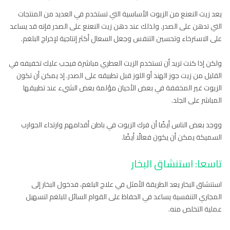
يعد زيت النعنع من الزيوت الأساسية التي تستخدم في العديد من المنتجات
التي تدهن على الصدر. ولذلك عند دهن زيت النعنع على الصدر فإنه قد يساعد
على الاسترخاء وتحسين التنفس وجعل السعال أكثر إنتاجية لإخراج البلغم.
ولكن إذا كنت تريد أن تستخدم الزيت العطري مباشرة فيجب عليك تخفيفه في
القليل من زيت جوز الهند أو اللوز قبل تطبيقه على الصدر. إذ يمكن أن تكون
الزيوت غير المخففة في بعض الأحيان مؤلمة بعض الشيء عند تطبيقها
المباشر على الجلد.
ووجد بعض الناس أيضًا أن فرك الزيوت في باطن أقدامهم وارتداء الجوارب
السميكة يمكن أن يكون فعالًا أيضًا.
تاسعا: استنشاق البخار
استنشاق البخار يعد الطريقة الأمثل في علاج البلغم، فدخول البخار إلى
المجاري التنفسية يساعد في الحفاظ على القوام السائل للبلغم لتسهيل
عملية التخلص منه.