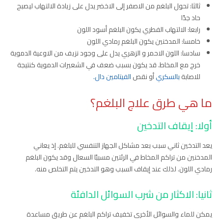
ثالثا: تحول البلغم من الاصفر إلى الاخضر يدل على زيادة الالتهاب ليصبح
حاد جدًا
رابعا: الالتهاب الفطري يكون البلغم أسود اللون
خامسا: المدخنين يكون البلغم رمادي اللون
سادسا: اللون الاحمر و الزهري يدل على وجود نزيف من الاوعية الدموية
خرج مع المخاط. قد يكون بسبب ضعف في الشعيرات الدموية كنتيجة
للاصابة
بالسكري
أو نقص
الفيتامين دال.
ما هي طرق علاج البلغم؟
أولا: إيقاف التدخين
يعد التدخين ثاني سبب بعد مشاكل الجهاز التنفسي للبلغم. إذ يعاني
المدخنين من تراكم المخاط في الرئتين مسببًا السعال وقد يكون البلغم
رمادي اللون. لذلك عند إيقاف السبب وهو التدخين يتم التخلص منه.
ثانيا: الاكثار من شرب السوائل الدافئة
يمكن للماء والسوائل الأخرى تخفيف تراكم البلغم عن طريق مساعدة