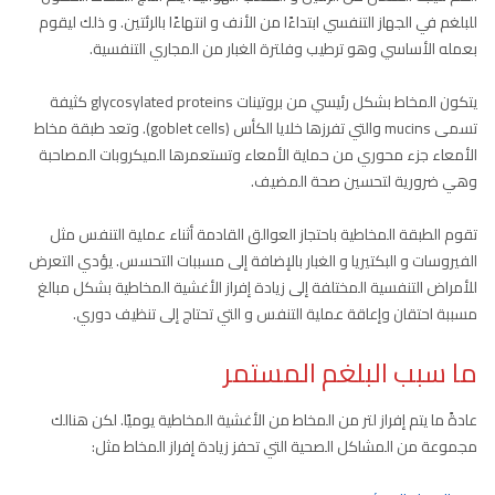
للبلغم في الجهاز التنفسي ابتداءًا من الأنف و انتهاءًا بالرئتين. و ذلك ليقوم
بعمله الأساسي وهو ترطيب وفلترة الغبار من المجاري التنفسية.
يتكون المخاط بشكل رئيسي من بروتينات glycosylated proteins كثيفة
تسمى mucins والتي تفرزها خلايا الكأس (goblet cells). وتعد طبقة مخاط
الأمعاء جزء محوري من حماية الأمعاء وتستعمرها الميكروبات المصاحبة
وهي ضرورية لتحسين صحة المضيف.
تقوم الطبقة المخاطية باحتجاز العوالق القادمة أثناء عملية التنفس مثل
الفيروسات و البكتيريا و الغبار بالإضافة إلى مسببات التحسس. يؤدي التعرض
للأمراض التنفسية المختلفة إلى زيادة إفراز الأغشية المخاطية بشكل مبالغ
مسببة احتقان وإعاقة عملية التنفس و التي تحتاج إلى تنظيف دوري.
ما سبب البلغم المستمر
عادةً ما يتم إفراز لتر من المخاط من الأغشية المخاطية يوميًا. لكن هنالك
مجموعة من المشاكل الصحية التي تحفز زيادة إفراز المخاط مثل: