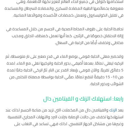
استخدامها كتوابل في جميع أنحاء العالم لتعزيز نكهة الأطعمة. وهي
معروفة بخصائصها الطبية المضادة للسكري والمضادة للسرطان والمساعدة
في تقليل الكوليسترول وتعمل كمضادات الأكسدة وفوائدها المناعية.
تحافظ الحلبة على ظروف المخاط الصحية في الجسم من خلال المساعدة في
إزالة الاحتقان خصوصًا في الرئتين. كما أنها تعمل كمنظف للحلق ومذيب
مخاطي وتخفف أيضًا من الرغبة في السعال.
ولتحضير مغلي الحلبة قومي بوضع الماء في قدرٍ صغير على نار متوسطة، ثم
اتركيه ليغلي تمامًا. بعدها أضيفي بذور الحلبة واتركيها تغلي مع الماء، لمدة
5 دقائق تقريبًا. والآن قومي بإبعاد القدر عن النار، ثمّ اتركي الحلبة جانبًا لمدة
من 10- 15 دقيقةً لتنقع تمامًا. صفّي الحلبة بواسطة مصفاة للتخلص من
الشوائب وبذور الحلبة.
رابعا: استهلاك الزنك و الفيتامين دال
يعد
الزنك
والفيتامين دال من المكملات التي تزيد من مناعة الجسم لذلك عند
استهلاكها تخفف من حالات الإصابة بنزلات البرد والتهابات المجاري التنفسية
وغيرها من مشاكل الجهاز التنفسي. لذلك فهي تساعد في التغلب على