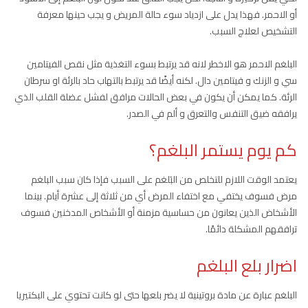
أو الاحمر. فهذا يدل على ازدياد سوء حالة المريض و يجب حينها معرفة
التشخيص لعلاج السبب.
البلغم الاحمر هو الاخطر لانه قد يرتبط بسوء التغذية مثل نقص الفيتامين
سي و الزنك و فيتامين دال. لكنه أيضًا قد يرتبط بالتهاب حاد بالرئة او سرطان
الرئة. كما يمكن أن يكون في بعض الحالات مرافق لفشل عضلة القلب الذي
يرافقه ضيق التنفس والتعرق و ألم في الصدر.
كم يوم يستمر البلغم؟
يعتمد الوقت اللازم للتخلص من البَلغم على السبب فإذا كان سبب البلغم
مرض فسوف يختفي مع اختفاء المرض أي من ثلاثة إلى عشرة أيام. بينما
الأشخاض الذين يعانون من حساسية مزمنة أو الأشخاص المدخنين فسوف
ترافقهم المشكلة دائمًا.
اضرار بلع البلغم
البلغم عبارة عن مادة بروتينية لا يضر بلعها حتى لو كانت تحتوي على البكتيريا