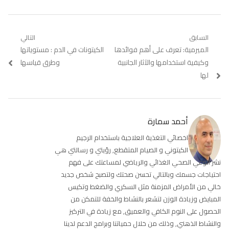
تصفّح
السابق
التالي
Previous
الميرمية: تعرف على أهم فوائدها
Next
الكيتونات في الدم : مستوياتها
المقالات
post:
post:
وكيفية استخدامها والآثار الجانبية
وطرق قياسها
لها
أحمد سمارة
اخصائي التغذية العلاجية باستخدام الرجيم
الكيتوني و الصيام المتقطع, رؤيتي و رسالتي هي
نشر الوعي الصحي الغذائي والرياضي لمساعتك على فهم
احتياجات جسمك وبالتالي تحسن صحتك ولتصبح شخص جديد
خالي من الأمراض المزمنة مثل السكري والضغط وتكيس
المبايض وزيادة الوزن لتشعر بالنشاط والخفة للتمكن من
الحصول على النوم الكافي والعميق, مع زيادة في التركيز
والنشاط الذهني, وذلك من خلال حمياتنا وبرامج الدعم لدينا