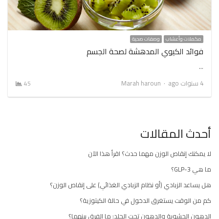
مكملات وأعشاب
وصفات صحية
فوائد الكيوي المدهشة لصحة الجسم
…
Author
4 سنوات ago
Marah haroun
45
أحدث المقالات
لا يمكنك إنقاص الوزن مهما حدث؟ اقرأ هذا الآن
ما هي GLP-3؟
هل يساعد الزبادي (أو نظام الزبادي الغذائي) على إنقاص الوزن؟
كم من الوقت يستغرق الدخول في حالة الكيتوزية؟
الدهون الحشوية والدهون تحت الجلد: ما الفرق بينهما؟