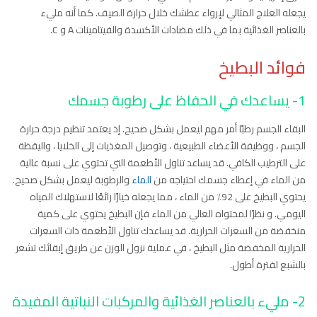
يجعله العلاج المثالي لإرواء عطشك خلال حرارة الصيف. كما أنه مليء
بالعناصر الغذائية بما في ذلك مضادات الأكسدة والفيتامينات A و C.
فوائد البطيخ
1- يساعدك في الحفاظ على رطوبة جسمك
البقاء الجسم رطبًا أمر مهم ليعمل بشكل صحيح. إذ يعتمد تنظيم درجة حرارة
الجسم ، ووظيفة الأعضاء الطبيعية ، وتوصيل المغذيات إلى الخلايا ، واليقظة
على الترطيب الكافي. قد يساعد تناول الأطعمة التي تحتوي على نسبة عالية
من الماء في إعطاء جسمك احتياجه من
الماء
والرطوبة ليعمل بشكل صحيح.
يحتوي البطيخ على 92٪ من الماء ، مما يجعله خيارًا رائعًا لاستهلاك المياه
اليومي. و نظرًا لمحتواه العالي من الماء فإن البطيخ يحتوي على كمية
منخفضة من السعرات الحرارية. قد يساعدك تناول الأطعمة ذات السعرات
الحرارية المخفضة مثل البطيخ ، في عملية نزول الوزن عن طريق إبقائك تشعر
بالشبع لفترة أطول.
2- مليء بالعناصر الغذائية والمركبات النباتية المفيدة