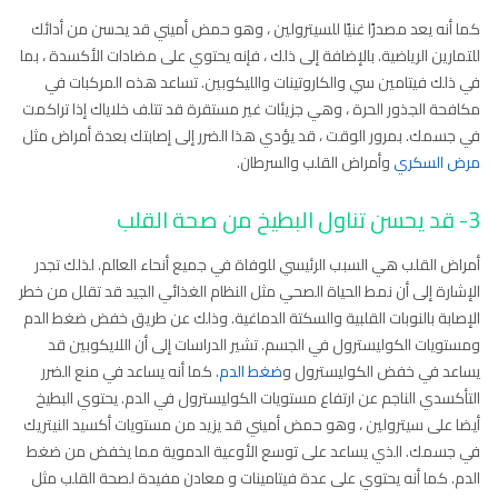
كما أنه يعد مصدرًا غنيًا للسيترولين ، وهو حمض أميني قد يحسن من أدائك
للتمارين الرياضية. بالإضافة إلى ذلك ، فإنه يحتوي على مضادات الأكسدة ، بما
في ذلك فيتامين سي والكاروتينات والليكوبين. تساعد هذه المركبات في
مكافحة الجذور الحرة ، وهي جزيئات غير مستقرة قد تتلف خلاياك إذا تراكمت
في جسمك. بمرور الوقت ، قد يؤدي هذا الضرر إلى إصابتك بعدة أمراض مثل
مرض السكري
وأمراض القلب والسرطان.
3- قد يحسن تناول البطيخ من صحة القلب
أمراض القلب هي السبب الرئيسي للوفاة في جميع أنحاء العالم. لذلك تجدر
الإشارة إلى أن نمط الحياة الصحي مثل النظام الغذائي الجيد قد تقلل من خطر
الإصابة بالنوبات القلبية والسكتة الدماغية. وذلك عن طريق خفض ضغط الدم
ومستويات الكوليسترول في الجسم. تشير الدراسات إلى أن اللايكوبين قد
يساعد في خفض الكوليسترول و
ضغط الدم
. كما أنه يساعد في منع الضرر
التأكسدي الناجم عن ارتفاع مستويات الكوليسترول في الدم. يحتوي البطيخ
أيضا على سيترولين ، وهو حمض أميني قد يزيد من مستويات أكسيد النيتريك
في جسمك. الذي يساعد على توسع الأوعية الدموية مما يخفض من ضغط
الدم. كما أنه يحتوي على عدة فيتامينات و معادن مفيدة لصحة القلب مثل