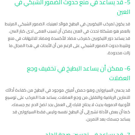
5- قد يساعد في منع حدوث الضمور الشبكي في
العين
قد يكون لمركب الليكوبين في البطيخ فوائد لعينيك. الضمور الشبكي المرتبط
بالعمر هو مشكلة تحدث في العين يمكن أن تسبب العمى لدى كبار السن.
قد يساعد دور الليكوبين كمركب مضاد للأكسدة ومضاد للالتهابات في منع
وتثبيط حدوث الضمور الشبكي على الرغم من أن الأبحاث في هذا المجال ما
زالت محدودة.
6- ممكن أن يساعد البطيخ في تخفيف وجع
العضلات
قد يحسن السيترولين وهو حمض أميني موجود في البطيخ من كفاءة أدائك
للتمارين الرياضية والتقليل من وجع العضلات. يساعد هذا المركب على توسيع
الأوعية الدموية بحيث لا يحتاج قلبك إلى العمل بجد لضخ الدم عبر جسمك.
كما أن بعض الأدلة تشير إلى أن البطيخ نفسه وليس فقط السيترولين قد
يساعد جسمك بعد التمرين.
7- قد يساعد في تحسين صحة الجلد