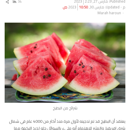
Published:
مارس 27, 2023
2:23
34
شار
م
Updated: مارس 30, 2023
10:50 ص
المق
Author
Marah haroun
شرائح من البطيخ
يعتقد أن البطيخ قد تم تدجينه لأول مرة منذ أكثر من 4000 عام في شمال
شرق إفريقيا. والمثير للاهتمام أنه مليء بالسوائل حلو لذيذ النكهة مما