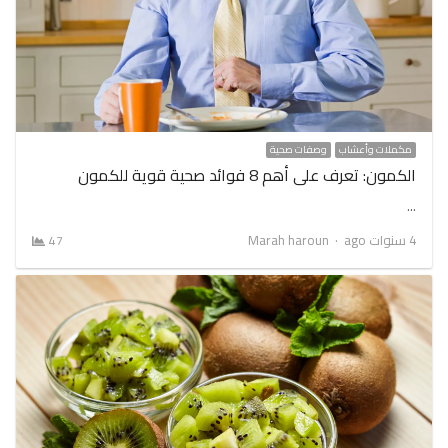
مكملات وأعشاب
وصفات صحية
الكمون: تعرف على أهم 8 فوائد صحية قوية للكمون
…
Author
4 سنوات ago
Marah haroun
47