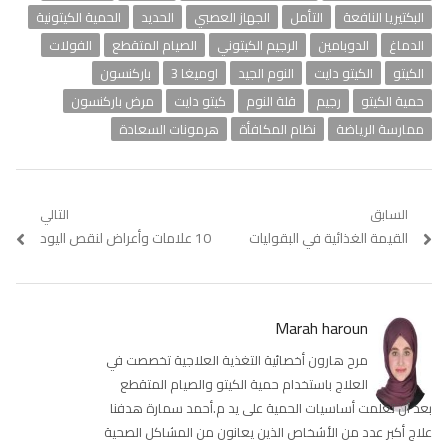
البكتيريا النافعة
التأمل
الجهاز العصبي
الحديد
الحمية الكيتونية
الدماغ
الدوبامين
الرجيم الكيتوني
الصيام المتقطع
الفولات
الكيتو
الكيتو دايت
النوم الجيد
اوميغا 3
باركنسون
حمية الكيتو
رجيم
قلة النوم
كيتو دايت
مرض باركنسون
ممارسة الرياضة
نظام المكافأة
هرمونات السعادة
تصفّح
السابق
التالي
Previous
القيمة الغذائية في البقوليات
10 علامات وأعراض لنقص اليود
Next
المقالات
post:
post:
Marah haroun
مرح هارون أخصائية التغذية العلاجية تخصصت في
العلاج باستخدام حمية الكيتو والصيام المتقطع
بعد أن تعلمت أساسيات الحمية على يد م.أحمد سمارة هدفنا
علاج أكبر عدد من الأشخاص الذين يعانون من المشاكل الصحية