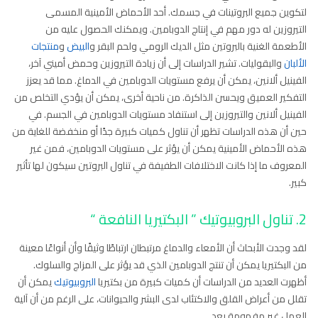
لتكوين جميع البروتينات في جسمك. أحد الأحماض الأمينية المسمى
التيروزين له دور مهم في إنتاج الدوبامين. ويمكنك الحصول عليه من
الأطعمة الغنية بالبروتين مثل الديك الرومي ولحم البقر و
البيض
و
منتجات
الألبان
والبقوليات. تشير الدراسات إلى أن زيادة التيروزين وحمض أميني آخر،
الفينيل ألانين، يمكن أن يرفع مستويات الدوبامين في الدماغ. مما قد يعزز
التفكير العميق ويحسن الذاكرة. من ناحية أخرى، يمكن أن يؤدي التخلص من
الفينيل ألانين والتيروزين إلى استنفاد مستويات الدوبامين في الجسم. في
حين أن هذه الدراسات تظهر أن تناول كميات كبيرة جدًا أو منخفضة للغاية من
هذه الأحماض الأمينية يمكن أن يؤثر على مستويات الدوبامين، فمن غير
المعروف ما إذا كانت الاختلافات الطفيفة في تناول البروتين سيكون لها تأثير
كبير.
2. تناول البروبيوتيك ” البكتيريا النافعة “
لقد وجدت الأبحاث أن الأمعاء والدماغ مرتبطان ارتباطًا وثيقًا وأن أنواعًا معينة
من البكتيريا يمكن أن تنتج الدوبامين الذي قد يؤثر على المزاج والسلوك.
أظهرت العديد من الدراسات أن كميات كبيرة من بكتيريا
البروبيوتيك
يمكن أن
تقلل من أعراض القلق والاكتئاب لدى البشر والحيوانات، على الرغم من أن آلية
العمل غير مفهومة بعد.