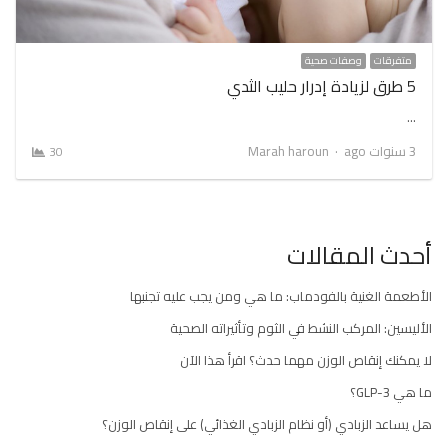
متفرقات
وصفات صحية
5 طرق لزيادة إدرار حليب الثدي
…
Author
3 سنوات ago
Marah haroun
30
أحدث المقالات
الأطعمة الغنية بالفودماب: ما هي ومن يجب عليه تجنبها
الأليسين: المركب النشط في الثوم وتأثيراته الصحية
لا يمكنك إنقاص الوزن مهما حدث؟ اقرأ هذا الآن
ما هي GLP-3؟
هل يساعد الزبادي (أو نظام الزبادي الغذائي) على إنقاص الوزن؟