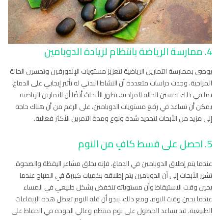
4. ممارسة الرياضة بانتظام لزيادة الدوبامين
يوصى بممارسة التمارين الرياضية لتعزيز مستويات الإندورفين وتحسين الحالة
المزاجية. وجدت دراسات متعددة أن النشاط البدني له تأثير إيجابي على الدماغ،
بما في ذلك تحسين الحالة المزاجية. تظهر الأبحاث أيضًا أن التمارين الرياضية
يمكن أن تساعد في رفع مستويات الدوبامين، على الرغم من أن هناك حاجة
إلى مزيد من الأبحاث لتحديد شدة ونوع ومدة التمرين الأكثر فعالية.
5. احصل على قسط كافٍ من النوم
عندما يتم إطلاق الدوبامين في الدماغ، فإنه يخلق مشاعر اليقظة والصحوة.
تشير الأبحاث إلى أن الدوبامين يتم إطلاقه بكميات كبيرة في الصباح عندما
يحين وقت الاستيقاظ وأن مستوياته تنخفض بشكل طبيعي في المساء
عندما يحين وقت النوم. ومع ذلك، يبدو أن قلة النوم تعطل هذه الإيقاعات
الطبيعية. قد يساعد الحصول على نوم منتظم وعالي الجودة في الحفاظ على