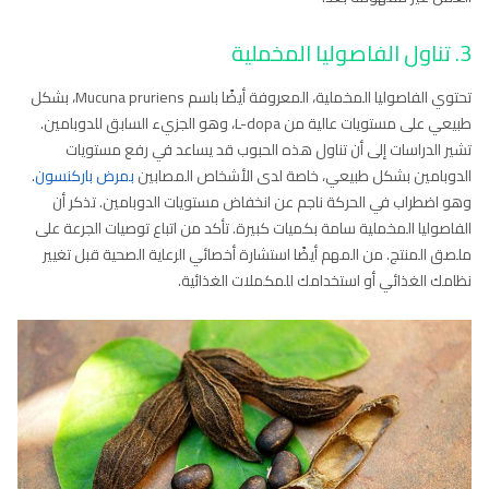
3. تناول الفاصوليا المخملية
تحتوي الفاصوليا المخملية، المعروفة أيضًا باسم Mucuna pruriens، بشكل
طبيعي على مستويات عالية من L-dopa، وهو الجزيء السابق للدوبامين.
تشير الدراسات إلى أن تناول هذه الحبوب قد يساعد في رفع مستويات
الدوبامين بشكل طبيعي، خاصة لدى الأشخاص المصابين
بمرض باركنسون
.
وهو اضطراب في الحركة ناجم عن انخفاض مستويات الدوبامين. تذكر أن
الفاصوليا المخملية سامة بكميات كبيرة. تأكد من اتباع توصيات الجرعة على
ملصق المنتج. من المهم أيضًا استشارة أخصائي الرعاية الصحية قبل تغيير
نظامك الغذائي أو استخدامك للمكملات الغذائية.