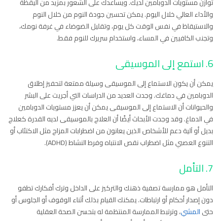
توازن مستويات الدوبامين لديك. ويساعدك على الشعور بمزيد من اليقظة
والأداء العالي خلال اليوم. يمكن تحسين جودة النوم من خلال النوم
والاستيقاظ في نفس الوقت كل يوم، وتقليل الضوضاء في غرفة نومك،
وتجنب الكافيين في المساء، واستخدام سريرك للنوم فقط.
6. استمع إلى الموسيقى
يمكن أن يكون الاستماع إلى الموسيقى وسيلة ممتعة لتحفيز إطلاق
الدوبامين في دماغك. وجدت العديد من الدراسات التي أجريت على البشر
والحيوانات أن الاستماع إلى الموسيقى يمكن أن يعزز مستويات الدوبامين
في الدماغ. وقد وجدت الأبحاث أيضًا أن العلاج بالموسيقى لديه القدرة كعلاج
بديل أو آلية دعم للأشخاص الذين يعانون من اضطرابات المزاج مثل الاكتئاب أو
التنوع العصبي مثل اضطراب نقص الانتباه وفرط النشاط (ADHD).
7. التأمل
التأمل هو ممارسة تصفية ذهنك والتركيز على الداخل وترك أفكارك تطفو
دون إصدار أحكام أو ارتباطات. يمكنك القيام بذلك أثناء الوقوف أو الجلوس أو
حتى
المشي
، وترتبط الممارسة المنتظمة له بتحسن الصحة العقلية