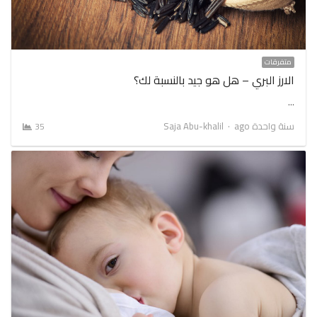
متفرقات
الارز البري – هل هو جيد بالنسبة لك؟
…
Author
سنة واحدة ago
Saja Abu-khalil
35