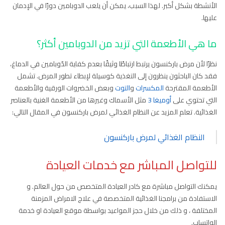
الأنشطة بشكل أكبر. لهذا السبب، يمكن أن يلعب الدوبامين دورًا في الإدمان
عليها.
ما هي الأطعمة التي تزيد من الدوبامين أكثر؟
نظرًا لأن مرض باركنسون يرتبط ارتباطًا وثيقًا بعدم كفاية الدّوبامين في الدماغ،
فقد كان الباحثون ينظرون إلى التغذية كوسيلة لإبطاء تطور المرض. تشمل
الأطعمة المقترحة
المكسرات
و
التوت
وبعض الخضروات الورقية والأطعمة
التي تحتوي على
أوميغا 3
مثل الأسماك وغيرها من الأطعمة الغنية بالعناصر
الغذائية. تعلم المزيد عن النظام الغذائي لمرض باركنسون في المقال التالي:
النظام الغذائي لمرض باركنسون
للتواصل المباشر مع خدمات العيادة
يمكنك التواصل مباشرة مع كادر العيادة المتخصص من حول العالم. و
الاستفادة من برامجنا الغذائية المتخصصة في علاج الامراض المزمنة
المختلفة ، و ذلك من خلال حجز المواعيد بواسطة موقع العيادة او خدمة
الواتساب.