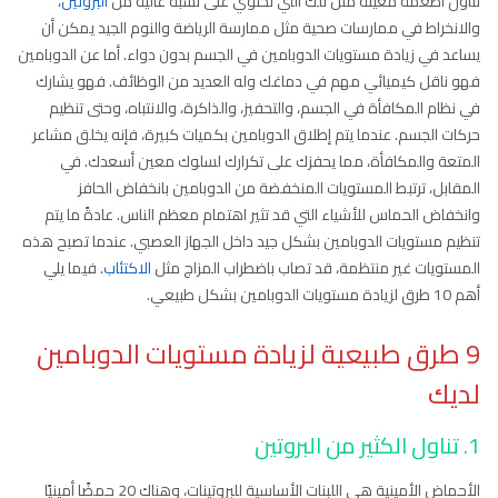
تناول أطعمة معينة مثل تلك التي تحتوي على نسبة عالية من
البروتين
،
والانخراط في ممارسات صحية مثل ممارسة الرياضة والنوم الجيد يمكن أن
يساعد في زيادة مستويات الدوبامين في الجسم بدون دواء. أما عن الدوبامين
فهو ناقل كيميائي مهم في دماغك وله العديد من الوظائف. فهو يشارك
في نظام المكافأة في الجسم، والتحفيز، والذاكرة، والانتباه، وحتى تنظيم
حركات الجسم. عندما يتم إطلاق الدوبامين بكميات كبيرة، فإنه يخلق مشاعر
المتعة والمكافأة، مما يحفزك على تكرارك لسلوك معين أسعدك. في
المقابل، ترتبط المستويات المنخفضة من الدوبامين بانخفاض الحافز
وانخفاض الحماس للأشياء التي قد تثير اهتمام معظم الناس. عادةً ما يتم
تنظيم مستويات الدوبامين بشكل جيد داخل الجهاز العصبي. عندما تصبح هذه
المستويات غير منتظمة، قد تصاب باضطراب المزاج مثل
الاكتئاب
. فيما يلي
أهم 10 طرق لزيادة مستويات الدوبامين بشكل طبيعي.
9 طرق طبيعية لزيادة مستويات الدوبامين
لديك
1. تناول الكثير من البروتين
الأحماض الأمينية هي اللبنات الأساسية للبروتينات، وهناك 20 حمضًا أمينيًا