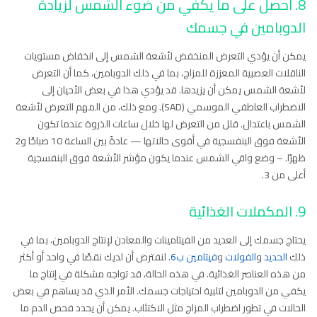
8. احصل على ما يكفي من ضوء الشمس لزيادة
الدوبامين في جسمك
يمكن أن يؤدي التعرض المنخفض لأشعة الشمس إلى انخفاض مستويات
الناقلات العصبية المعززة للمزاج، بما في ذلك الدوبامين، كما أن التعرض
لأشعة الشمس يمكن أن يزيدها. قد يؤدي هذا في بعض الأحيان إلى
الاضطراب العاطفي الموسمي (SAD). ومع ذلك، من المهم التعرض لأشعة
الشمس باعتدال. قلل من التعرض لها خلال ساعات الذروة عندما تكون
الأشعة فوق البنفسجية في أقوى حالاتها — عادةً بين الساعة 10 صباحًا و2
ظهرًا. – وضع واقي الشمس عندما يكون مؤشر الأشعة فوق البنفسجية
أعلى من 3.
9. المكملات الغذائية
يحتاج جسمك إلى العديد من الفيتامينات والمعادن لإنتاج الدوبامين، بما في
ذلك
الحديد
و
الفولات
و
فيتامين ب6.
لنفترض أن لديك نقصًا في واحد أو أكثر
من هذه العناصر الغذائية. في هذه الحالة، قد تواجه مشكلة في إنتاج ما
يكفي من الدوبامين لتلبية احتياجات جسمك. الأمر الذي قد يساهم في بعض
الحالات في تطور اضطراب المزاج مثل الاكتئاب. يمكن أن يحدد فحص الدم ما