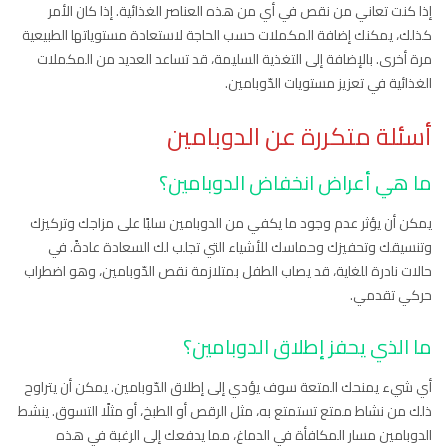
إذا كنت تعاني من نقص في أي من هذه العناصر الغذائية. إذا كان الأمر
كذلك، يمكنك إضافة المكملات حسب الحاجة لاستعادة مستوياتها الطبيعية
مرة أخرى. بالإضافة إلى التغذية السليمة، قد تساعد العديد من المكملات
الغذائية في تعزيز مستويات الدّوبامين.
أسئلة متكررة عن الدوبامين
ما هي أعراض انخفاض الدوبامين؟
يمكن أن يؤثر عدم وجود ما يكفي من الدوبامين سلبًا على مزاجك وتركيزك
وتنسيقك وتحفيزك وحماسك للأشياء التي تجلب لك السعادة عادةً. في
حالات نادرة للغاية، قد يصاب الطفل بمتلازمة نقص الدّوبامين، وهو اضطراب
حركي تقدمي.
ما الذي يحفز إطلاق الدوبامين؟
أي شيء يمنحك المتعة سوف يؤدي إلى إطلاق الدّوبامين. يمكن أن يتراوح
ذلك من نشاط ممتع تستمتع به، مثل الرقص أو الطبخ، أو مثلًا التسوق. ينشط
الدوبامين مسار المكافأة في الدماغ، مما يدفعك إلى الرغبة في هذه