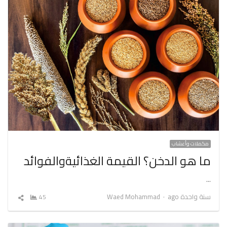
مكملات وأعشاب
ما هو الدخن؟ القيمة الغذائيةوالفوائد
…
Author
سنة واحدة ago
Waed Mohammad
45
شارك
المقال