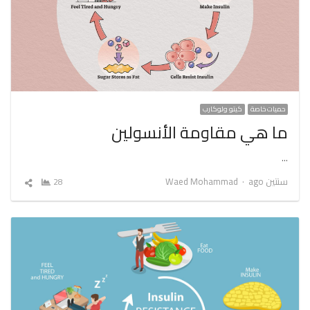
حميات خاصة
كيتو ولوكارب
ما هي مقاومة الأنسولين
…
Author
سنتين ago
Waed Mohammad
28
شارك
المقال