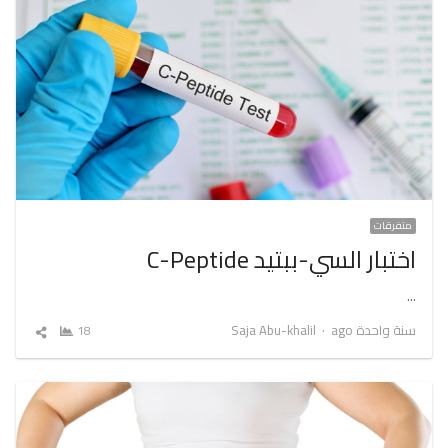
متفرقات
اختبار السي-ببتيد C-Peptide
…
Author
سنة واحدة ago
Saja Abu-khalil
18
شارك
المقال