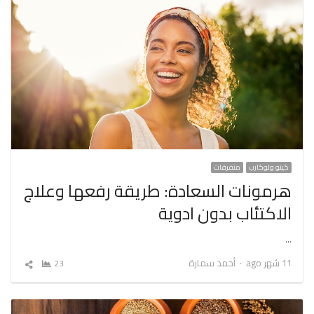
كيتو ولوكارب
متفرقات
هرمونات السعادة: طريقة رفعها وعلاج
الاكتئاب بدون ادوية
…
Author
11 شهر ago
أحمد سمارة
23
شارك
المقال