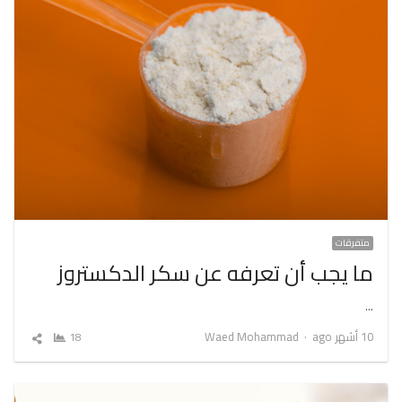
متفرقات
ما يجب أن تعرفه عن سكر الدكستروز
…
Author
10 أشهر ago
Waed Mohammad
18
شارك
المقال