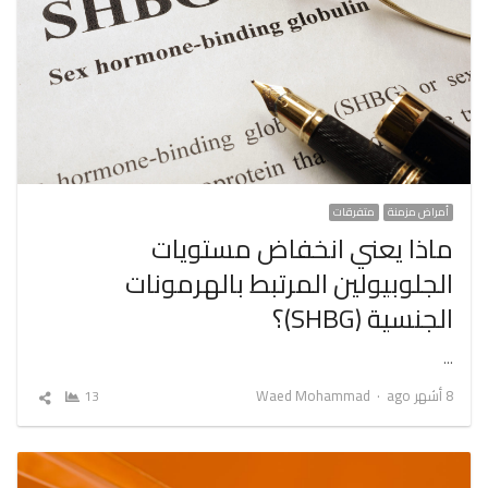
أمراض مزمنة
متفرقات
ماذا يعني انخفاض مستويات
الجلوبيولين المرتبط بالهرمونات
الجنسية (SHBG)؟
…
Author
8 أشهر ago
Waed Mohammad
13
شارك
المقال