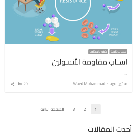
حميات خاصة
كيتو ولوكارب
اسباب مقاومة الأنسولين
…
Author
سنتين ago
Waed Mohammad
29
شارك
المقال
تعدد
1
2
3
الصفحة التالية
Page
Page
Page
صفحات
أحدث المقالات
المقالات