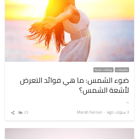
متفرقات
وصفات صحية
ضوء الشمس: ما هي فوائد التعرض
لأشعة الشمس؟
…
Author
3 سنوات ago
Marah haroun
23
شارك
المقال