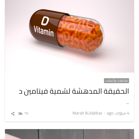
مكملات وأعشاب
الحقيقة المدهشة لسُمية فيتامين د
…
Author
4 سنوات ago
Marah ALdabbas
16
شارك
المقال