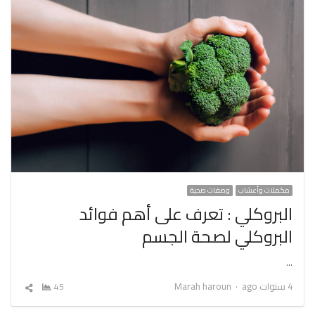
مكملات وأعشاب
وصفات صحية
البروكلي : تعرف على أهم فوائد
البروكلي لصحة الجسم
…
Author
4 سنوات ago
Marah haroun
45
شارك
المقال