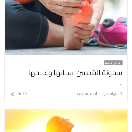
أمراض مزمنة
سخونة القدمين اسبابها وعلاجها
…
Author
3 سنوات ago
أحمد سمارة
59
شارك
المقال