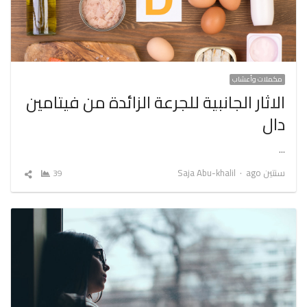
مكملات وأعشاب
الاثار الجانبية للجرعة الزائدة من فيتامين
دال
…
Author
سنتين ago
Saja Abu-khalil
39
شارك
المقال