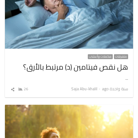
متفرقات
مكملات وأعشاب
هل نقص فيتامين (د) مرتبط بالأرق؟
…
Author
سنة واحدة ago
Saja Abu-khalil
26
شارك
المقال