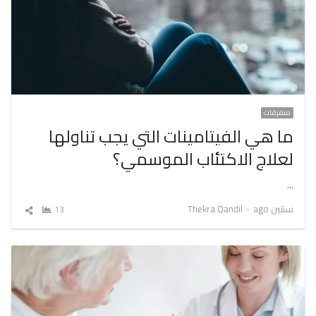
متفرقات
ما هي الفيتامينات التي يجب تناولها
لعلاج الاكتئاب الموسمي؟
…
Author
سنتين ago
Thekra Qandil
13
شارك
المقال