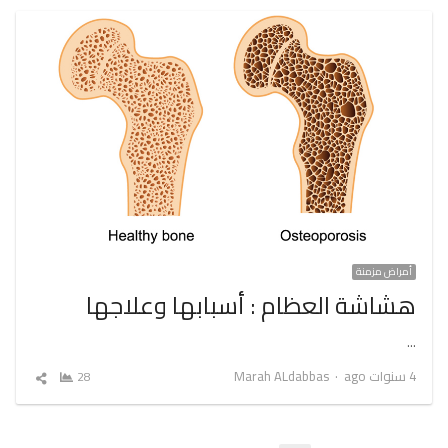
أمراض مزمنة
هشاشة العظام : أسبابها وعلاجها
…
Author
4 سنوات ago
Marah ALdabbas
28
شارك
المقال