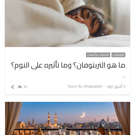
متفرقات
مكملات وأعشاب
ما هو التربتوفان؟ وما تأثيره على النوم؟
…
Author
4 أشهر ago
Noor AL-Khawaldeh
34
شارك
المقال