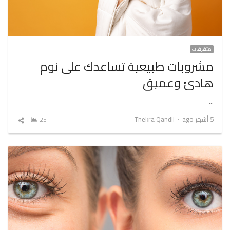
متفرقات
مشروبات طبيعية تساعدك على نوم
هادئ وعميق
…
Author
5 أشهر ago
Thekra Qandil
25
شارك
المقال