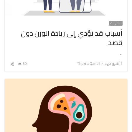
متفرقات
أسباب قد تؤدي إلى زيادة الوزن دون
قصد
…
Author
7 أشهر ago
Thekra Qandil
39
شارك
المقال