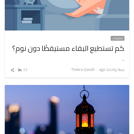
متفرقات
كم تستطيع البقاء مستيقظًا دون نوم؟
…
Author
سنة واحدة ago
Thekra Qandil
23
شارك
المقال