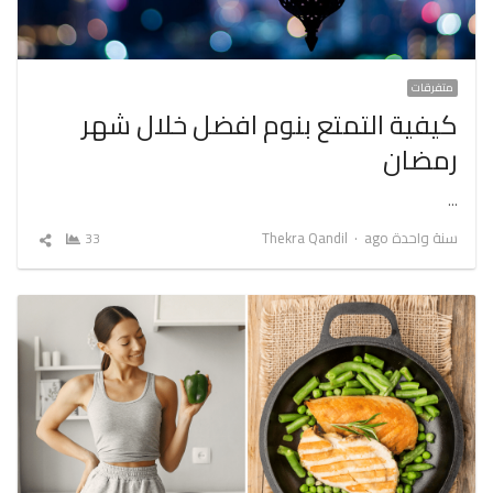
متفرقات
كيفية التمتع بنوم افضل خلال شهر
رمضان
…
Author
سنة واحدة ago
Thekra Qandil
33
شارك
المقال