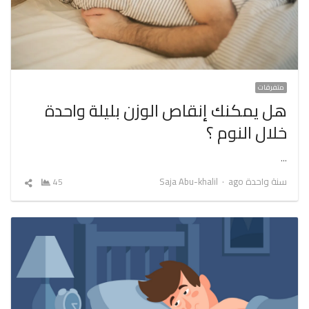
متفرقات
هل يمكنك إنقاص الوزن بليلة واحدة
خلال النوم ؟
…
Author
سنة واحدة ago
Saja Abu-khalil
45
شارك
المقال