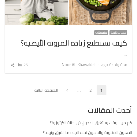
حميات خاصة
متفرقات
كيف نستطيع زيادة المرونة الأيضية؟
…
Author
سنة واحدة ago
Noor AL-Khawaldeh
25
شارك
المقال
تعدد
1
2
…
4
الصفحة التالية
Page
Page
Page
صفحات
أحدث المقالات
المقالات
كم من الوقت يستغرق الدخول في حالة الكيتوزية؟
الدهون الحشوية والدهون تحت الجلد: ما الفرق بينهما؟