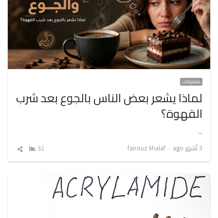
متفرقات
لماذا يشعر بعض الناس بالجوع بعد شرب
القهوة؟
…
Author
3 أشهر ago
fairouz khalaf
32
شارك
المقال