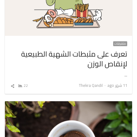
متفرقات
تعرف على مثبطات الشهية الطبيعية
لإنقاص الوزن
…
Author
11 شهر ago
Thekra Qandil
22
شارك
المقال