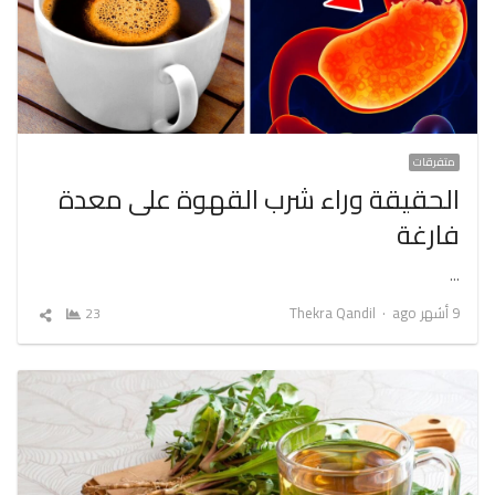
متفرقات
الحقيقة وراء شرب القهوة على معدة
فارغة
…
Author
9 أشهر ago
Thekra Qandil
23
شارك
المقال