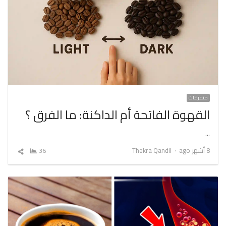
متفرقات
القهوة الفاتحة أم الداكنة: ما الفرق ؟
…
Author
8 أشهر ago
Thekra Qandil
36
شارك
المقال