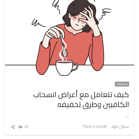
متفرقات
كيف تتعامل مع أعراض انسحاب
الكافيين وطرق تخفيفه
…
Author
سنتين ago
Thekra Qandil
28
شارك
المقال