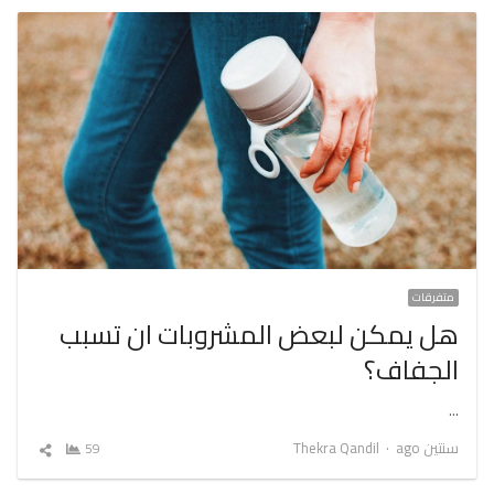
متفرقات
هل يمكن لبعض المشروبات ان تسبب
الجفاف؟
…
Author
سنتين ago
Thekra Qandil
59
شارك
المقال