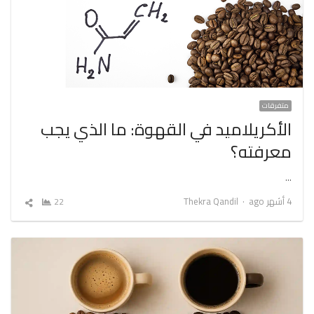
متفرقات
الأكريلاميد في القهوة: ما الذي يجب
معرفته؟
…
Author
4 أشهر ago
Thekra Qandil
22
شارك
المقال