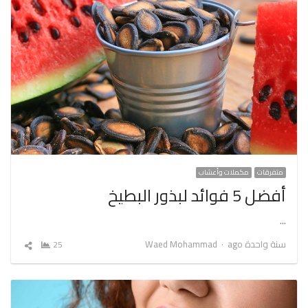
متفرقات
مكملات وأعشاب
أفضل 5 فوائد لبذور البطيخ
…
Author
سنة واحدة ago
Waed Mohammad
25
شارك
المقال