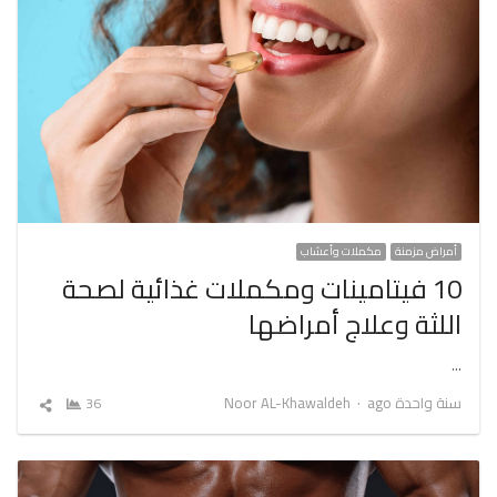
أمراض مزمنة
مكملات وأعشاب
10 فيتامينات ومكملات غذائية لصحة
اللثة وعلاج أمراضها
…
Author
سنة واحدة ago
Noor AL-Khawaldeh
36
شارك
المقال