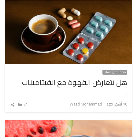
مكملات وأعشاب
هل تتعارض القهوة مع الفيتامينات
…
Author
10 أشهر ago
Waed Mohammad
24
شارك
المقال