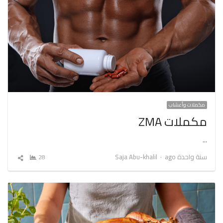
مكملات وأعشاب
مكملات ZMA
…
Author
سنة واحدة ago
Saja Abu-khalil
28
شارك
المقال