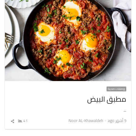
وصفات صحية
مطبق البيض
…
Author
9 أشهر ago
Noor AL-Khawaldeh
41
شارك
المقال