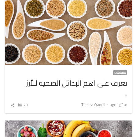
متفرقات
تعرف على اهم البدائل الصحية للأرز
…
Author
سنتين ago
Thekra Qandil
70
شارك
المقال