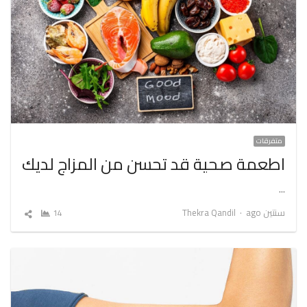
متفرقات
اطعمة صحية قد تحسن من المزاج لديك
…
Author
سنتين ago
Thekra Qandil
14
شارك
المقال