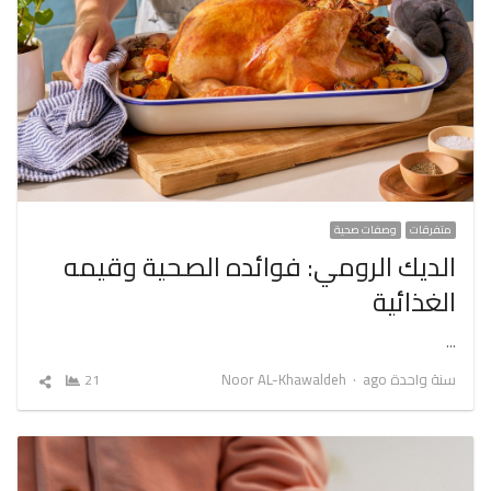
متفرقات
وصفات صحية
الديك الرومي: فوائده الصحية وقيمه
الغذائية
…
Author
سنة واحدة ago
Noor AL-Khawaldeh
21
شارك
المقال