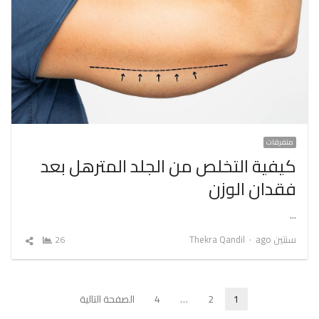
متفرقات
كيفية التخلص من الجلد المترهل بعد
فقدان الوزن
…
Author
سنتين ago
Thekra Qandil
26
شارك
المقال
تعدد
1
2
…
4
الصفحة التالية
Page
Page
Page