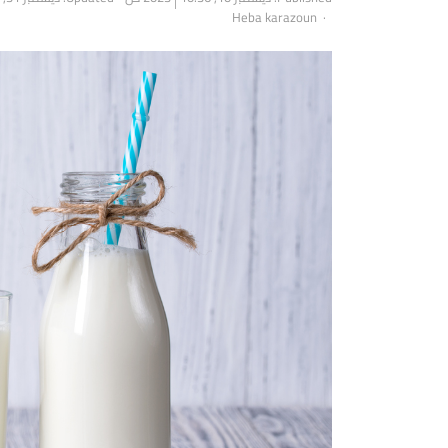
Author
Heba karazoun