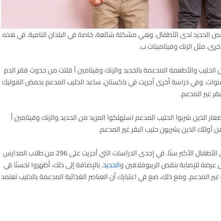
ص الحديد لدى الأطفال، وهي مشكلة شائعة، خاصة في البلدان النامية. في هذه
لأخرى، مثل الزنك وفيتامينات ب.
لدراسات التي أجريت على أكثر من 5000 طفل أن الحليب والأطعمة المدعمة بالحديد والزنك وفيتامين أ قللت من حدوث فقر الدم
ة تزيد عن 50٪ لدى الأطفال الذين تقل أعمارهم عن 5 سنوات. وفي دراسة أخرى أجريت في باكستان، ساعد الحليب المدعم بحمض الفوليك
قر غير المدعم.
ار الذين شربوا الحليب المدعم استهلكوا المزيد من الحديد والزنك وفيتامين أ
أولئك الذين يشربون حليب البقر غير المدعم.
بالإضافة إلى ذلك، قد يحسن الحليب المدعم وظائف المخ لدى الأطفال الأكبر سنًا. في إحدى الدراسات التي أجريت على 296 من طلاب المدارس
ل عرضة للإصابة بنقص الريبوفلافين و
الحديد
. بالإضافة إلى ذلك، أظهروا تحسنًا في
ب غير المدعم. ومع ذلك، ضع في اعتبارك أن العناصر الغذائية المدعمة بالحليب تعتمد