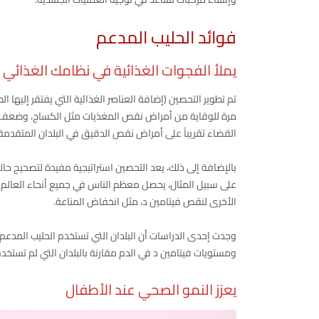
فوائد الحليب المدعم
يملأ الفجوات الغذائية في نظامك الغذائي
تم تطوير التحصين (إضافة العناصر الغذائية التي يفتقر إليها ا
مرة للوقاية من أمراض نقص المغذيات مثل الكساح، وضع
القضاء تقريباً على أمراض نقص الدقيق في البلدان المتقدمة.
بالإضافة إلى ذلك، يعد التحصين استراتيجية مفيدة لتصحيح حال
على سبيل المثال، يحصل معظم الناس في جميع أنحاء العالم عل
الأخرى لنقص فيتامين د، مثل انخفاض المناعة.
وجدت إحدى الدراسات أن البلدان التي تستخدم الحليب المدع
ومستويات فيتامين د في الدم مقارنة بالبلدان التي لم تستخد
يعزز النمو الصحي عند الأطفال