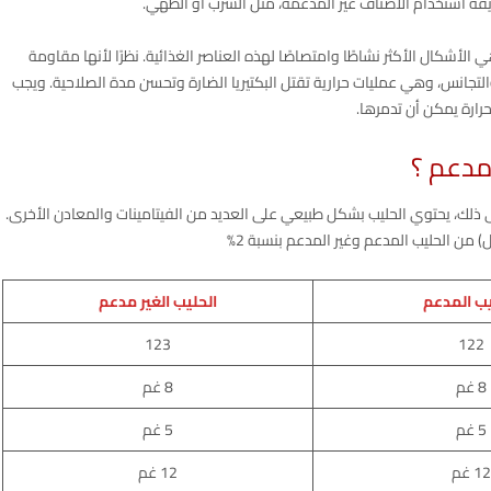
قة استخدام الأصناف غير المدعمة، مثل الشرب أو الطهي.
، يضاف فيتامين أ بالميتات وفيتامين د3. هذه هي الأشكال الأكثر نشاطًا وامتصاصًا لهذه العناصر الغذائية. نظرًا لأنها مقاومة
التجانس، وهي عمليات حرارية تقتل البكتيريا الضارة وتحسن مدة الصلاحية. ويجب
حرارة يمكن أن تدمرها.
 مدعم ؟
صدرًا جيدًا للفيتامينات A وD. بالإضافة إلى ذلك، يحتوي الحليب بشكل طبيعي على العديد من الفيتامينات والمعادن الأخرى.
يب المدعم
الحليب الغير مدعم
123
122
8 غم
8 غم
5 غم
5 غم
12 غم
12 غم