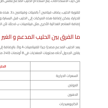
من حيث الاستخدامات، يتم استخدام الحليب المدعم بنفس طري
لتقوية الحليب
للحرارة، يمكن إضافة هذه المركبات إلى الحليب قبل البسترة و
إضافة العناصر الغذائية الأخرى مثل فيتامينات ب لاحقًا، لأن ال
ما الفرق بين الحليب المدعم و الغير
يعد الحليب المدعم م
يقارن الجدول أدناه محتويات المغذيات في 8 أونصات (240 مل) من الحليب المدعم وغير المدعم بنسبة 2%
الحل
السعرات الحرارية
البروتين
الدهون
الكاربوهيدرات