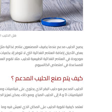
هل الحليب ا
يصبح الحليب مدعم عندما يضيف المصنعون عناصر غذائية مثل الف
بعض الأحيان إضافة العناصر الغذائية التي لا تتوفر إلا بكميا
موجودة في العناصر الغذائية الطبيعية للحليب. مثلا تقوم العد
للمساعدة في امتصاص الكالسيوم.
كيف يتم صنع الحليب المدعم ؟
الحليب المدعم هو حليب البقر الذي يحتوي على فيتامينات وم
الفيتامينات D و A إلى الحليب المباع. ومع ذلك، يمكن تعزيز الحليب بمختلف العناصر الغذائية الأخرى، بما في ذلك الزنك والحديد و
تعتمد كيفية تقوية الحليب على المكان الذي تعيش فيه وما ه