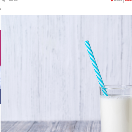
ال
د
ا
إ