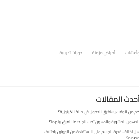
أعشاب
أمراض مزمنة
دورات تدريبية
حدث المقالات
م من الوقت يستغرق الدخول في حالة الكيتوزية؟
لدهون الحشوية والدهون تحت الجلد: ما الفرق بينهما؟
ل تختلف قدرة الجسم على الاستفادة من البروتين باختلاف
صدره؟
رك