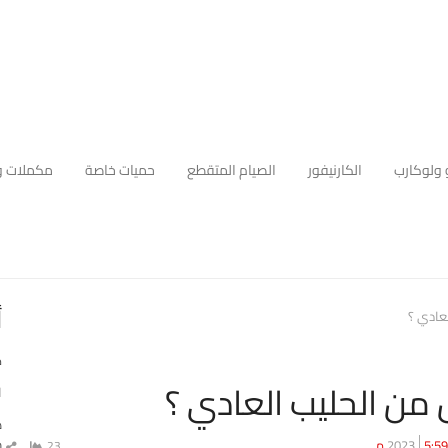
 ولوكارب
الكارنيفور
الصيام المتقطع
حميات خاصة
مكملات و
أ
عادي ؟
ك
من الحليب العادي ؟
ا
ه
م
5:59 م
23
شا