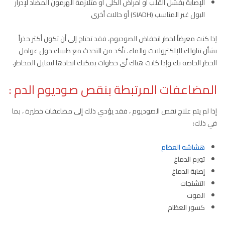
الإصابة بفشل القلب أو أمراض الكلى أو متلازمة الهرمون المضاد لإدرار
البول غير المناسب (SIADH) أو حالات أخرى
إذا كنت معرضاً لخطر انخفاض الصوديوم، فقد تحتاج إلى أن تكون أكثر حذراً
بشأن تناولك للإلكترولايت والماء. تأكد من التحدث مع طبيبك حول عوامل
الخطر الخاصة بك وإذا كانت هناك أي خطوات يمكنك اتخاذها لتقليل المخاطر.
المضاعفات المرتبطة بنقص صوديوم الدم :
إذا لم يتم علاج نقص الصوديوم ، فقد يؤدي ذلك إلى مضاعفات خطيرة ، بما
في ذلك:
هشاشه العظام
تورم الدماغ
إصابة الدماغ
التشنجات
الموت
كسور العظام