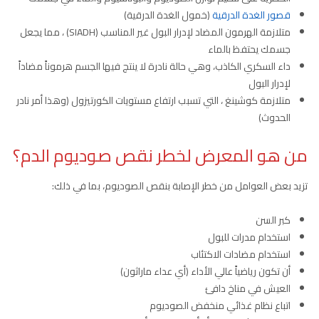
قصور الغدة الدرقية
(خمول الغدة الدرقية)
متلازمة الهرمون المضاد لإدرار البول غير المناسب (SIADH) ، مما يجعل
جسمك يحتفظ بالماء
داء السكري الكاذب، وهي حالة نادرة لا ينتج فيها الجسم هرموناً مضاداً
لإدرار البول
متلازمة كوشينغ ، التي تسبب ارتفاع مستويات الكورتيزول (وهذا أمر نادر
الحدوث)
من هو المعرض لخطر نقص صوديوم الدم؟
تزيد بعض العوامل من خطر الإصابة بنقص الصوديوم، بما في ذلك:
كبر السن
استخدام مدرات للبول
استخدام مضادات الاكتئاب
أن تكون رياضياً عالي الأداء (أي عداء ماراثون)
العيش في مناخ دافئ
اتباع نظام غذائي منخفض الصوديوم