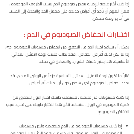
إذا كنت أكثر عرضة للإصابة بنقص صوديوم الدم بسبب الظروف الموجودة ،
فمن المهم أن تأخذ أي أعراض جديدة على محمل الجد والتحدث إلى الطبيب
في أسرع وقت ممكن.
اختبارات انخفاض الصوديوم في الدم :
يمكن أن يساعد اختبار الدم في التحقق من انخفاض مستويات الصوديوم. حتى
إذا لم تكن لديك أعراض انخفاض ، فقد يطلب طبيبك لوحة التمثيل الغذائي
الأساسية. هذا يختبر كميات الشوارد والمعادن في دمك.
غالباً ما تكون لوحة التمثيل الغذائي الأساسية جزءاً من الروتين المادي. قد
يحدد انخفاض الصوديوم لدى شخص دون أن يمتلك أي أعراض.
إذا كانت مستوياتك غير طبيعية ، فسيطلب طبيبك اختبار البول للتحقق من
كمية الصوديوم في البول. ستساعد نتائج هذا الاختبار طبيبك على تحديد سبب
انخفاض الصوديوم:
إذا كانت مستويات الصوديوم في الدم منخفضة ولكن مستويات
الصوديوم في البول مرتفعة ، فإن جسمك يفقد الكثير من الصوديوم.