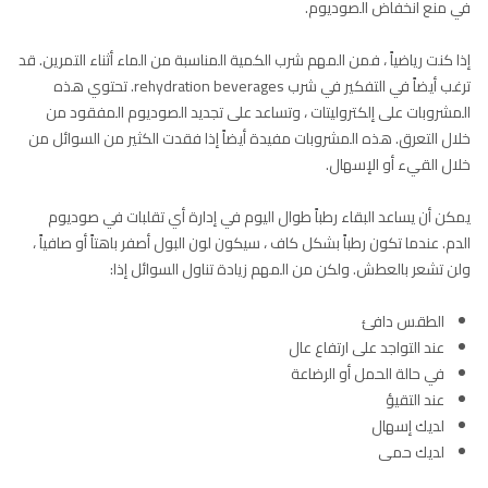
في منع انخفاض الصوديوم.
إذا كنت رياضياً ، فمن المهم شرب الكمية المناسبة من الماء أثناء التمرين. قد
ترغب أيضاً في التفكير في شرب rehydration beverages. تحتوي هذه
المشروبات على إلكتروليتات ، وتساعد على تجديد الصوديوم المفقود من
خلال التعرق. هذه المشروبات مفيدة أيضاً إذا فقدت الكثير من السوائل من
خلال القيء أو الإسهال.
يمكن أن يساعد البقاء رطباً طوال اليوم في إدارة أي تقلبات في صوديوم
الدم. عندما تكون رطباً بشكل كاف ، سيكون لون البول أصفر باهتاً أو صافياً ،
ولن تشعر بالعطش. ولكن من المهم زيادة تناول السوائل إذا:
الطقس دافئ
عند التواجد على ارتفاع عال
في حالة الحمل أو الرضاعة
عند التقيؤ
لديك إسهال
لديك حمى