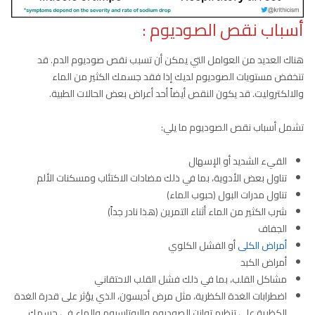
أسباب نقص الصوديوم :
هناك العديد من العوامل التي يمكن أن تسبب نقص صوديوم الدم. قد
تنخفض مستويات الصوديوم لديك إذا فقد جسمك الكثير من الماء
والالكتروليت. قد يكون النقص أيضاً أحد أعراض بعض الحالات الطبية.
تشمل أسباب نقص الصوديوم ما يلي:
القيء الشديد أو الإسهال
تناول بعض الأدوية، بما في ذلك مضادات الاكتئاب ومسكنات الألم
تناول مدرات البول (حبوب الماء)
شرب الكثير من الماء أثناء التمرين (هذا نادر جداً)
الجفاف
أمراض الكلى
أو الفشل الكلوي
أمراض الكبد
مشاكل القلب، بما في ذلك فشل القلب الاحتقاني
اضطرابات الغدة الكظرية، مثل مرض أديسون، الذي يؤثر على قدرة الغدة
الكظرية على تنظيم توازن الصوديوم والبوتاسيوم والماء في جسمك