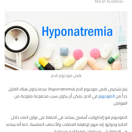
Author
Marah ALdabbas
نقص صوديوم الدم
يتم تشخيص نقص صوديوم الدم (hyponatremia) عندما يكون هناك القليل
جداً من
الصوديوم
في الدم. يمكن أن يكون سبب مجموعة متنوعة من
العوامل.
الصوديوم هو إلكتروليت أساسي يساعد في الحفاظ على توازن الماء داخل
الخلايا وحولها. إنه مهم لوظيفة العضلات والأعصاب المناسبة. كما أنه يساعد
في الحفاظ على مستويات ضغط الدم مستقرة.