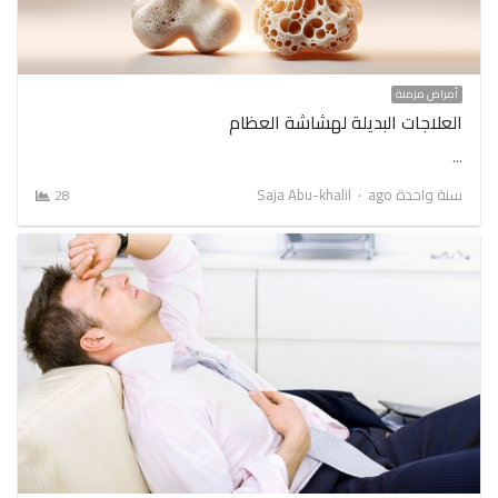
أمراض مزمنة
العلاجات البديلة لهشاشة العظام
…
Author
سنة واحدة ago
Saja Abu-khalil
28