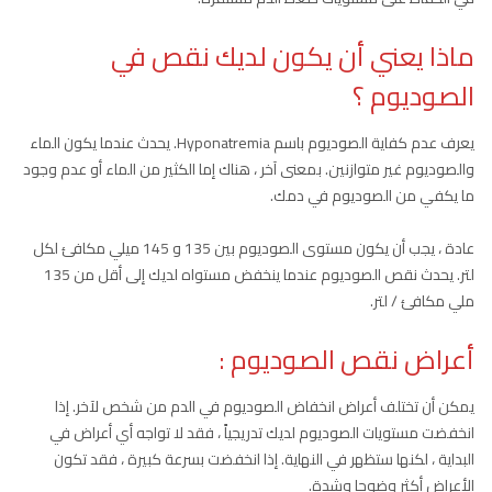
ماذا يعني أن يكون لديك نقص في
الصوديوم ؟
يعرف عدم كفاية الصوديوم باسم Hyponatremia. يحدث عندما يكون الماء
والصوديوم غير متوازنين. بمعنى آخر ، هناك إما الكثير من الماء أو عدم وجود
ما يكفي من الصوديوم في دمك.
عادة ، يجب أن يكون مستوى الصوديوم بين 135 و 145 ميلي مكافئ لكل
لتر. يحدث نقص الصوديوم عندما ينخفض مستواه لديك إلى أقل من 135
ملي مكافئ / لتر.
أعراض نقص الصوديوم :
يمكن أن تختلف أعراض انخفاض الصوديوم في الدم من شخص لآخر. إذا
انخفضت مستويات الصوديوم لديك تدريجياً ، فقد لا تواجه أي أعراض في
البداية ، لكنها ستظهر في النهاية. إذا انخفضت بسرعة كبيرة ، فقد تكون
الأعراض أكثر وضوحا وشدة.