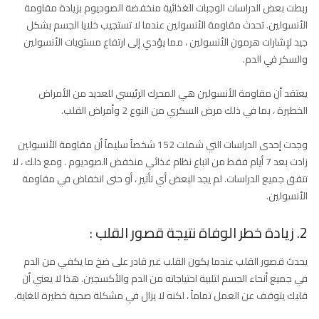
ربطت بعض الدراسات الوجبات الغذائية منخفضة الصوديوم بزيادة مقاومة
الأنسولين. تحدث مقاومة الأنسولين عندما لا تستجيب خلايا الجسم بشكل
جيد لإشارات هرمون الأنسولين ، مما يؤدي إلى ارتفاع مستويات الأنسولين
والسكر في الدم.
يعتقد أن مقاومة الأنسولين هي المحرك الرئيسي للعديد من الأمراض
الخطيرة ، بما في ذلك مرض السكري من النوع 2 وأمراض القلب.
وجدت إحدى الدراسات التي شملت 152 شخصاً سليماً أن مقاومة الأنسولين
زادت بعد 7 أيام فقط من اتباع نظام غذائي منخفض الصوديوم . ومع ذلك ، لا
تتفق جميع الدراسات. لم يجد البعض أي تأثير ، أو حتى انخفاض في مقاومة
الأنسولين.
2. زيادة خطر الوفاة نتيجة قصور القلب :
يحدث قصور القلب عندما يكون القلب غير قادر على ضخ ما يكفي من الدم
في جميع أنحاء الجسم لتلبية احتياجاته من الدم والأكسجين. هذا لا يعني أن
قلبك يتوقف عن العمل تماماً ، لكنه لا يزال في مشكلة صحية خطيرة للغاية.