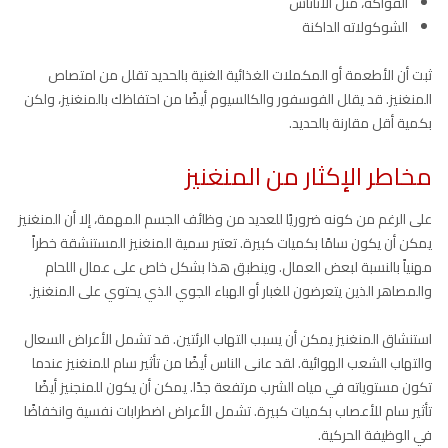
الفواكه، مثل الأناناس
الشوكولاته الداكنة
ثبت أن الأطعمة أو المكملات الغذائية الغنية بالحديد تقلل من امتصاص
المنغنيز. قد يقلل الفوسفور والكالسيوم أيضًا من احتفاظك بالمنغنيز، ولكن
بكمية أقل مقارنة بالحديد.
مخاطر الإكثار من المنغنيز
على الرغم من كونه ضروريًا للعديد من وظائف الجسم المهمة، إلا أن المنغنيز
يمكن أن يكون سامًا بكميات كبيرة. تعتبر سمية المنغنيز المستنشقة خطراً
مهنياً بالنسبة لبعض العمال. وينطبق هذا بشكل خاص على عمال اللحام
والمصاهر الذين يتعرضون للغبار أو الهباء الجوي الذي يحتوي على المنغنيز.
استنشاق المنغنيز يمكن أن يسبب التهاب الرئتين. قد تشمل الأعراض السعال
والتهاب الشعب الهوائية. لقد عانى الناس أيضًا من تأثير سام للمنغنيز عندما
تكون مستوياته في مياه الشرب مرتفعة جدًا. يمكن أن يكون للمنجنيز أيضًا
تأثير سام للأعصاب بكميات كبيرة. تشمل الأعراض اضطرابات نفسية وانخفاضًا
في الوظيفة الحركية.