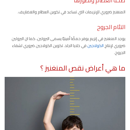
صحة العظام وتطورها
المنغنيز ضروري للإنزيمات التي تساعد في تكوين العظام والغضاريف.
التئام الجروح
يوجد المنغنيز في إنزيم يوفر حمضًا أمينيًا يسمى البرولين. كما ان البرولين
ضروري لإنتاج
الكولاجين
في خلايا الجلد. تكوين الكولاجين ضروري لشفاء
الجروح.
ما هي أعراض نقص المنغنيز ؟