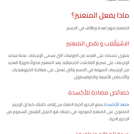
ماذا يفعل المنغنيز؟
المنغنيز مهم لعدة وظائف في الجسم.
الاسْتِقْلاب و نقص المنغنيز
يحتوي جسمك على العديد من البروتينات التي تسمى الإنزيمات. بينما تساعد
الإنزيمات على تسريع التفاعلات الكيميائية. يعد المنغنيز مكونًا ضروريًا للعديد
من الإنزيمات المهمة في الجسم والتي تعمل على معالجة الكربوهيدرات
والأحماض الأمينية والكوليسترول.
خصائص مضادة للأكسدة
مضاد للأكسدة
يمنع الجذور الحرة الضارة من إتلاف خلاياك.كما إن الإنزيم
المحتوي على المنغنيز الموجود في خلاياك هو المزيل الرئيسي للسموم من
الجذور الحرة.