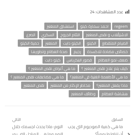
عدد المشاهدات:
24
regeem
احمد سمارة كيتو
استنشاق المنغنيز
الاسْتِقْلاب و نقص المنغنيز
التئام الجروح
السكري
الصرع
الصيام المتقطع
الكيتو
الكيتو دايت
المنغنيز
حمية الكيتو
خصائص مضادة للاكسدة
رجيم
صحة العظام وتطورها
ضعف نمو العظام
قصور البنكرياس
كيتو دايت
كيف يتم علاج نقص المنغنيز ؟
ما هي أعراض نقص المنغنيز ؟
ما هي الأطعمة الغنية في المنغنيز؟
ما هي مضاعفات نقص المنغنيز ؟
ماذا يفعل المنغنيز؟
مخاطر الإكثار من المنغنيز
نقص المنغنيز
هشاشة العظام
وظائف المنغنيز
تصفّح
السابق
التالي
Previous
ما هي كمية الصوديوم التي يجب
Next
النوم: ماذا يحدث لجسمك خلال
المقالات
post:
post:
أن تتناولها يومياً؟
النوم وما هي المراحل التي يمر