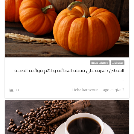
متفرقات
وصفات صحية
اليقطين : تعرف على قيمته الغذائية و اهم فوائده الصحية
…
Author
3 سنوات ago
Heba karazoun
38