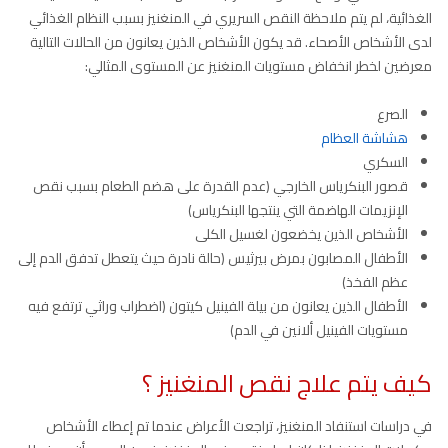
الغذائية، لم يتم ملاحظة النقص السريري في المنغنيز بسبب النظام الغذائي
لدى الأشخاص الأصحاء. قد يكون الأشخاص الذين يعانون من الحالات التالية
معرضين لخطر انخفاض مستويات المنغنيز عن المستوى المثالي:
الصرع
هشاشة العظام
السكري
قصور البنكرياس الخارجي (عدم القدرة على هضم الطعام بسبب نقص
الإنزيمات الهاضمة التي ينتجها البنكرياس)
الأشخاص الذين يخضعون لغسيل الكلى
الأطفال المصابون بمرض بيرثيس (حالة نادرة حيث يتعطل تدفق الدم إلى
عظم الفخذ)
الأطفال الذين يعانون من بيلة الفينيل كيتون (اضطراب وراثي ترتفع فيه
مستويات الفينيل ألانين في الدم)
كيف يتم علاج نقص المنغنيز ؟
في دراسات استنفاد المنغنيز، تراجعت الأعراض عندما تم إعطاء الأشخاص