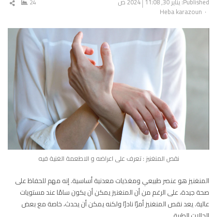
Published:
يناير 30, 2024
11:08 ص
24
شار
Author
Heba karazoun
المق
نقص المنغنيز : تعرف على اعراضه و الاطعمة الغنية فيه
المنغنيز هو عنصر طبيعي ومغذيات معدنية أساسية. إنه مهم للحفاظ على
صحة جيدة، على الرغم من أن المنغنيز يمكن أن يكون سامًا عند مستويات
عالية. يعد نقص المنغنيز أمرًا نادرًا ولكنه يمكن أن يحدث، خاصة مع بعض
الحالات الطبية.