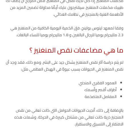
مكملات المنغنيز. إذا كان لديك نقص في المنغنيز، فمن المرجح أن يصف لك
طبيبك مكملات المنغنيز. سيقترحون عليك أيضًا محاولة تضمين المزيد من
الأطعمة الغنية بالمنجنيز في نظامك الغذائي.
وفقا لمعهد لينوس بولينج، فإن الكمية اليومية الكافية من المنغنيز هي
2.3 ملليجرام يوميا للرجال البالغين و 1.8 ملليجرام يوميا للنساء البالغات.
ما هي مضاعفات نقص المنغنيز ؟
لم يتم دراسة آثار نقص المنغنيز بشكل جيد على البشر. ومع ذلك، فقد وجد أن
نقص المنغنيز في الحيوانات يسبب عيوبًا في الهيكل العظمي مثل:
العمود الفقري المنحني
أطراف أقصر وأسمك
المفاصل المتضخمة
بالإضافة إلى ذلك، أنجبت الحيوانات الحوامل التي كانت تعاني من نقص
المنجنيز ذرية كانت تعاني من مشاكل كبيرة في الحركة. وشملت هذه
الافتقار إلى التنسيق والاستقرار.