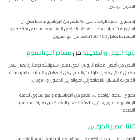
التمرين الرياضي.
إذ تحتوي التمرة الواحدة على 46ملغم من البوتاسيوم. مما يعني ان
استهلاك 3 تمرات يغطي احتياجات الدراجين للبوتاسيوم لساعتين يفقد فيها
الجسم ما يعادل 100-150ملغم من البوتاسيوم.
ثانيا: البيض والطحينية
من
مصادر البوتاسيوم
البيض من أفضل مصادر البروتين الذي يمكن استهلاكه يوميا. إذ يعتبر البيض
مكمل غذائي كامل نظرا لاحتوائه على كل المعادن و الاملاح و الفيتامينات
الضرورية للانسان. بالاضافة إلى احتوائه إلى الدهون و البروتين.
تحتوي البيضة الواحدة 63 ملغم من البوتاسيوم و هو يساوي لكمية
البوتاسيوم الموجود في ملعقة الطعام الواحدة من طحينة السمسم
اللذيذة.
ثالثا: عصير الكرفس
الكرفس من المصادر الغنية في البوتاسيوم. إذ يحتوي العود الواحد من