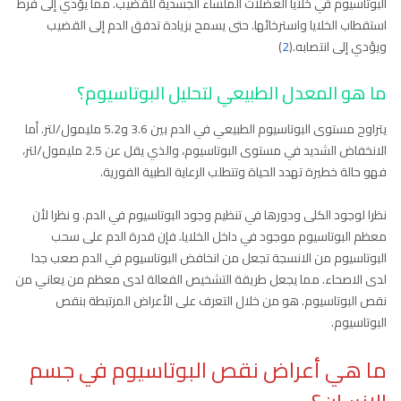
البوتاسيوم في خلايا العضلات الملساء الجسدية للقضيب. مما يؤدي إلى فرط
استقطاب الخلايا واسترخائها. حتى يسمح بزيادة تدفق الدم إلى القضيب
ويؤدي إلى انتصابه.(
2
)
ما هو المعدل الطبيعي لتحليل البوتاسيوم؟
يتراوح مستوى البوتاسيوم الطبيعي في الدم بين 3.6 و5.2 مليمول/لتر. أما
الانخفاض الشديد في مستوى البوتاسيوم، والذي يقل عن 2.5 مليمول/لتر،
فهو حالة خطيرة تهدد الحياة وتتطلب الرعاية الطبية الفورية.
نظرا لوجود الكلى ودورها في تنظيم وجود البوتاسيوم في الدم. و نظرا لأن
معظم البوتاسيوم موجود في داخل الخلايا. فإن قدرة الدم على سحب
البوتاسيوم من الانسجة تجعل من انخافض البوتاسيوم في الدم صعب جدا
لدى الاصحاء. مما يجعل طريقة التشخيص الفعالة لدى معظم من يعاني من
نقص البوتاسيوم. هو من خلال التعرف على الأعراض المرتبطة بنقص
البوتاسيوم.
ما هي أعراض نقص البوتاسيوم في جسم