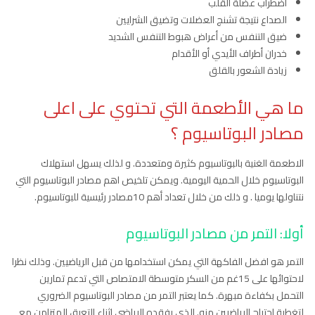
اضطراب عضلة القلب
الصداع نتيجة تشنج العضلات وتضيق الشرايين
ضيق التنفس من أعراض هبوط التنفس الشديد
خدران أطراف الأيدي أو الأقدام
زيادة الشعور بالقلق
ما هي الأطعمة التي تحتوي على اعلى
مصادر البوتاسيوم ؟
الاطعمة الغنية بالبوتاسيوم كثيرة ومتعددة. و لذلك يسهل استهلاك
البوتاسيوم خلال الحمية اليومية. ويمكن تلخيص اهم مصادر البوتاسيوم التي
نتناولها يوميا . و ذلك من خلال تعداد أهم 10مصادر رئيسية للبوتاسيوم.
أولا: التمر من
مصادر البوتاسيوم
التمر هو افضل الفاكهة التي يمكن استخدامها من قبل الرياضيين. وذلك نظرا
لاحتوائها على 15غم من السكر متوسطة الامتصاص التي تدعم تمارين
التحمل بكفاءة مبهرة. كما يعتبر التمر من مصادر البوتاسيوم الضروري
لتغطية احتياج الرياضيين منه. الذي يفقده الرياضي اثناء التعرق المتزامن مع