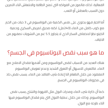
الفعالية. لذلك فالموز من الفواكه التي تمنح الطاقة والانتعاش اثناء التمرين
دون التسبب بالعطش أو التعب.
أما الخيار فهو يحتوي على نفس الكمية من البوتاسيوم في 3 حبات من الخير.
مع كوب كامل من الماء (240مل). لكنه صديق لمريض السكري وحمية
الكيتو نظرا لانخفاض السكر الذي لا يتجاوز 5.5 غم من النشويات نصفهم من
الالياف.
ما هو سبب نقص البوتاسيوم في الجسم؟
هناك العديد من الاسباب لنقص البوتاسيوم ومن أهمها فقدان الاملاح مع
الماء. فالتعرض للاسهال أو التعرق الشديد وعدم تعويض البوتاسيوم
المفقود من خلال الطعام اثنا إعادة شرب الفاقد من الماء. يسبب نقص حاد
في مخزونات البوتاسيوم في الجسم.
كما أن كثرة شرب الماء ومدرات البول مثل القهوة والشاي يسبب نقص
البوتاسيوم. وذلك من خلال عملية التبول التي يتم فقدان البوتاسيوم فيها
اثناء طرحه مع البول.