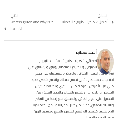
تصفّح
السابق
التالي
أفضل 7 مرخيات طبيعية للعضلات
Previous
Next
What is gluten and why is it
المقالات
post:
post:
harmful
أحمد سمارة
اخصائي التغذية العلاجية باستخدام الرجيم
الكيتوني و الصيام المتقطع, رؤيتي و رسالتي هي
نشر الوعي الصحي الغذائي والرياضي لمساعتك على فهم
احتياجات جسمك وبالتالي تحسن صحتك ولتصبح شخص جديد
خالي من الأمراض المزمنة مثل السكري والضغط وتكيس
المبايض وزيادة الوزن لتشعر بالنشاط والخفة للتمكن من
الحصول على النوم الكافي والعميق, مع زيادة في التركيز
والنشاط الذهني, وذلك من خلال حمياتنا وبرامج الدعم لدينا
التي تصمم خصيصا لك لتمنح الشعور بالشبع وخسارة الوزن
بدون الجوع والحرمان.