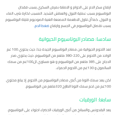
ارتفاع سكر الدم على الدوام و الاصابة بمرض السكري يسبب فقدان
البوتاسيوم بسبب عملية التبول والعطش الشديد. المسبب لكثرة شرب الماء
و التبول. كما أن تناول الاطعمة المصنعة الغنية الصوديوم قليلة البوتاسيوم
يسبب نقصان البوتاسيوم في الجسم وارتفاع
ضغط الدم.
سادسا: مصادر البوتاسيوم الحيوانية
تعد اللحوم الحيوانية من مصادر البوتاسيوم الجيدة جدا. حيث يحتوي 100 غم
الواحد من اللحوم على 220-380 ملغم من البوتاسيوم. حيث يحتوي صدر
الدجاج على 385 ملغم من البوتاسيوم و هو مساوي لل100غم من سمك
السالمون و 130غم من اللحوم الحمراء.
لكن يعد سمك التونا من أغنى مصادر البوتاسيوم من اللحوم. إذ يبلغ محتوي
100غم من لحم سمك التونا الطازج 320ملغم من البوتاسيوم.
سابعا: الورقيات
يعد البقدونس والسبانخ من أغنى الورقيات الخضراء احتواء على البوتاسيوم.