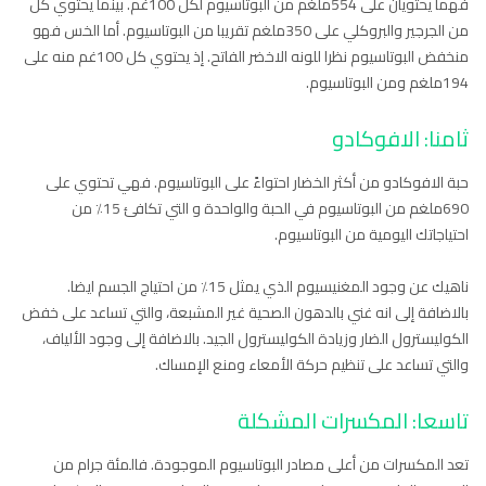
فهما يحتويان على 554ملغم من البوتاسيوم لكل 100غم. بينما يحتوي كل
من الجرجير والبروكلي على 350ملغم تقريبا من البوتاسيوم. أما الخس فهو
منخفض البوتاسيوم نظرا للونه الاخضر الفاتح. إذ يحتوي كل 100غم منه على
194ملغم ومن البوتاسيوم.
ثامنا: الافوكادو
حبة الافوكادو من أكثر الخضار احتواءً على البوتاسيوم. فهي تحتوي على
690ملغم من البوتاسيوم في الحبة والواحدة و التي تكافئ 15٪ من
احتياجاتك اليومية من البوتاسيوم.
ناهيك عن وجود المغنيسيوم الذي يمثل 15٪ من احتياج الجسم ايضا.
بالاضافة إلى انه غني بالدهون الصحية غير المشبعة، والتي تساعد على خفض
الكوليسترول الضار وزيادة الكوليسترول الجيد. بالاضافة إلى وجود الألياف،
والتي تساعد على تنظيم حركة الأمعاء ومنع الإمساك.
تاسعا: المكسرات المشكلة
تعد المكسرات من أعلى مصادر البوتاسيوم الموجودة. فالمئة جرام من