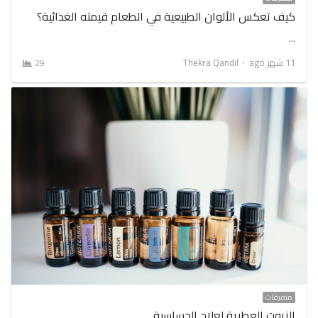
كيف تعكس الألوان الطبيعية في الطعام قيمته الغذائية؟
…
Author
11 شهر ago
Thekra Qandil
29
متفرقات
الزيوت العطرية لعلاج الحساسية