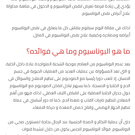
يؤدي إلى زيادة فرصة تعرض لنقص البوتاسيوم و الدخول في متاهة محاولة
علاج أعراض نقص البوتاسيوم.
لذلك في مقالة اليوم سنقوم بنقاش كل ما يتعلق في نقص البوتاسيوم
أعراضه ومصادره وكيفية علاج نقص البوتاسيوم في المنزل.
ما هو البوتاسيوم وما هي فوائده؟
يعد عنصر البوتاسيوم من العناصر موجبة الشحنة المتواجدة عادة داخل الخلية.
و التي تعد المسؤولة عن عمليات العديد من العمليات الحيوية في جسم
الانسان. إذ تلعب دورا رئيسيا مع الصوديوم على تنظيم الاملاح والسوائل في
الدم و الخلايا و الانسجة. كما يسهم تبادل اماكن الصوديوم مع البوتاسيوم
حول جدران الخلايا العضلية على انقباض الليف العضلي. لذلك فهو من أهم
المعادن لتنظيم ضربات القلب و ضغط الدم. كما له دور أساسي في عملة
تنظيم الجهاز الهضمي وانتاج حمض المعدة و حركة الامعاء.
حتى أن عملية التكاثر و الصحة الجنسية عند الرجال بحاجة لمستوى صحي من
البوتاسيوم. فوائد البوتاسيوم للجنس يكون من خلال تنشيط قنوات