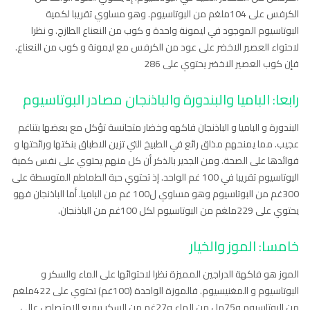
الكرفس على 104ملغم من البوتاسيوم. وهو مساوي تقريبا لكمية
البوتاسيوم الموجود في ليمونة واحدة و كوب من النعناع الطازج. و نظرا
لاحتواء العصير الاخضر على عود من الكرفس مع ليمونة و كوب من النعناع.
فإن كوب العصير الاخضر يحتوي على 286
رابعا: الباميا والبندورة والباذنجان مصادر البوتاسيوم
البندورة و الباميا و الباذنجان فاكهه وخضار متجانسة تؤكل مع بعضها بتناغم
عجيب. مما يمنحهم مذاق رائع في الطبيخ التي تزين الاطباق بنكتها ورائحتها و
فوائدها على الصحة. ومن الجدير بالذكر أن كل منهم يحتوي على نفس كمية
اليوتاسيوم تقريبا في 100 غم الواحد. إذ تحتوي حبة الطماطم المتوسطة على
300غم من البوتاسيوم وهو مساوي ل100 غم من الباميا. أما الباذنجان فهو
يحتوي على 229ملغم من البوتاسيوم لكل 100غم من الباذنجان.
خامسا: الموز والخيار
الموز هو فاكهة الدراجين المميزة نظرا لاحتوائها على الماء والسكر و
البوتاسيوم و المغنيسيوم. فالموزة الواحدة (100غم) تحتوي على 422ملغم
من البوتاسيوم و75مل من الماء و27غم من السكر سريع الامتصاص عالي