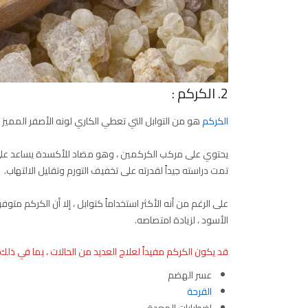
2. الكركم :
الكركم
هو من التوابل التي تعطي الكاري لونه الأصفر المميز 
يحتوي على مركب الكركمين ، وهو مضاد للأكسدة يساعد على حما
تمت دراسته جيداً لقدرته على تخفيف التورم وتقليل الالتهاب.
على الرغم من أنه الأكثر استخداماً كتوابل ، إلا أن الكركم مت
الأسود ، لزيادة امتصاصه.
قد يكون الكركم مفيداً لعلاج العديد من الحالات ، بما في ذلك 
عسر الهضم
القرحة