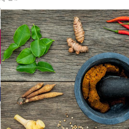
ال
د
ا
إ