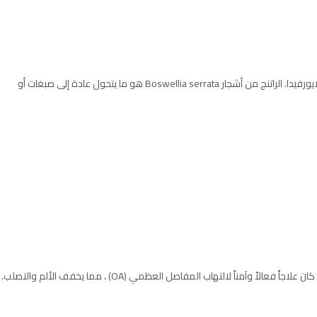
غالباً ما يستخدم Boswellia ، المعروف باسم اللبان ، في طب الايورفيدا. الراتنج من أشجار Boswellia serrata هو ما يتحول عادة إلى صبغات أو