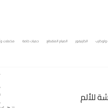
 ولوكارب
الكارنيفور
الصيام المتقطع
حميات خاصة
مكملات وأ
أ
ك
ا
ه
م
18
ش