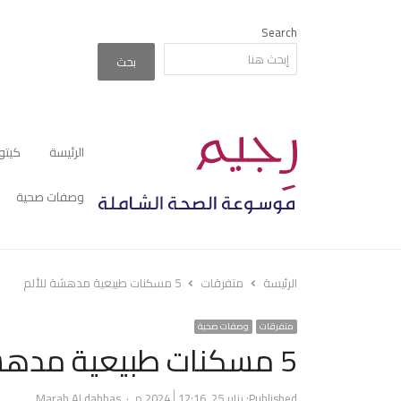
Search
بحث
الرئيسة
كيتو
وصفات صحية
الرئيسة
متفرقات
5 مسكنات طبيعية مدهشة للألم
متفرقات
وصفات صحية
5 مسكنات طبيعية مدهشة للألم
Author
Published:
يناير 25, 2024
12:16 م
Marah ALdabbas