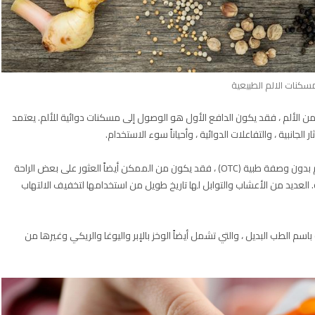
سكنات الالم الطبيعية
ر من الألم ، فقد يكون الدافع الأول هو الوصول إلى مسكنات دوائية للألم. يعتمد
لجانبية ، والتفاعلات الدوائية ، وأحياناً سوء الاستخدام.
في حين أن بعض الظروف قد تتطلب وصفة طبية أو دواء للألم بدون وصفة طبية (OTC) ، فقد يكون من الممكن أيضاً العثور على بعض الراحة
العديد من الأعشاب والتوابل لها تاريخ طويل من استخدامها لتخفيف الالتهاب
سم الطب البديل ، والتي تشمل أيضاً الوخز بالإبر واليوغا والريكي وغيرها من