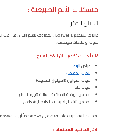
مسكنات الألم الطبيعية :
1. لبان الذكر :
حبوب أو علاجات موضعية.
غالباً ما يستخدم لبان الذكر لعلاج:
أعراض
الربو
التهاب المفاصل
التهاب القولون (القولون الملتهب)
التهاب عام
الحد من الوذمة الدماغية السائلة (تورم الدماغ)
الحد من تلف الجلد بسبب العلاج الإشعاعي
وجدت دراسة أجريت عام 2020 على 545 شخصاً أن Boswellia كان علاجاً فعالاً وآمناً لالتهاب المفاصل العظمي (OA) ، مما يخفف الألم والتصلب.
الآثار الجانبية المحتملة :