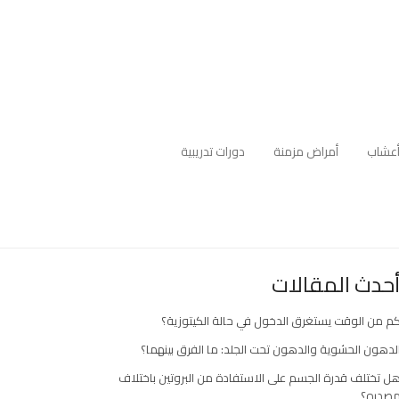
عشاب
أمراض مزمنة
دورات تدريبية
حدث المقالات
م من الوقت يستغرق الدخول في حالة الكيتوزية؟
لدهون الحشوية والدهون تحت الجلد: ما الفرق بينهما؟
ل تختلف قدرة الجسم على الاستفادة من البروتين باختلاف
صدره؟
ارك