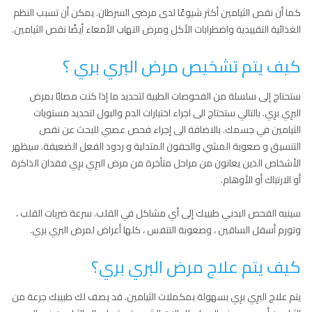
كما أن نقص الثيامين أكثر شيوعًا لدى مرضى السرطان. يمكن أن تسبب النظم
الغذائية التقييدية واضطرابات الأكل ومرض التهاب الأمعاء أيضًا نقص الثيامين.
كيف يتم تشخيص مرض البري بري ؟
ستحتاج إلى سلسلة من الفحوصات الطبية لتحديد ما إذا كنت مصابًا بمرض
البرِي برِي. بالتالي ستحتاج الى اجراء اختبارات الدم والبول لتحديد مستويات
الثيامين في جسمك. بالاضافة الى إجراء فحص عصبي للبحث عن نقص
التنسيق و صعوبة المشي والجفون المتدلية و ردود الفعل الضعيفة. سيظهر
الأشخاص الذين يعانون من مراحل متأخرة من مرض البرِي برِي فقدان الذاكرة
أو الارتباك أو الأوهام.
سينبه الفحص البدني طبيبك إلى أي مشاكل في القلب. سرعة ضربات القلب ،
وتورم أسفل الساقين ، وصعوبة التنفس ، كلها أعراض لمرض البري بري.
كيف يتم علاج مرض البري بري؟
يتم علاج البرِي برِي بسهولة بمكملات الثيامين. قد يصف لك طبيبك جرعة من