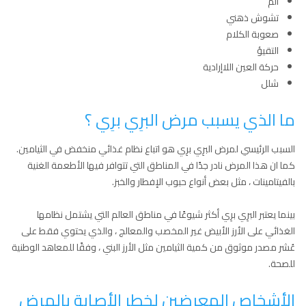
الم
تشوش ذهني
صعوبة الكلام
التقيؤ
حركة العين اللاإرادية
شلل
ما الذي يسبب مرض البرِي برِي ؟
السبب الرئيسي لمرض البرِي برِي هو اتباع نظام غذائي منخفض في الثيامين.
كما ان هذا المرض نادر جدًا في المناطق التي تتوافر فيها الأطعمة الغنية
بالفيتامينات ، مثل بعض أنواع حبوب الإفطار والخبز.
بينما يعتبر البرِي برِي أكثر شيوعًا في مناطق العالم التي يشتمل نظامها
الغذائي على الأرز الأبيض غير المخصب والمعالج ، والذي يحتوي فقط على
عُشر مصدر موثوق من كمية الثيامين مثل الأرز البني ، وفقًا للمعاهد الوطنية
للصحة.
الأشخاص المعرضين لخطر الأصابة بالمرض