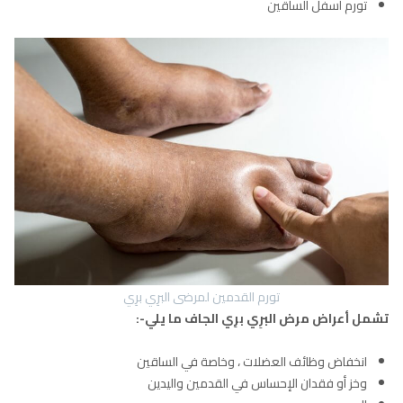
تورم أسفل الساقين
تورم القدمين لمرضى البرِي برِي
تشمل أعراض مرض البرِي برِي الجاف ما يلي-:
انخفاض وظائف العضلات ، وخاصة في الساقين
وخز أو فقدان الإحساس في القدمين واليدين