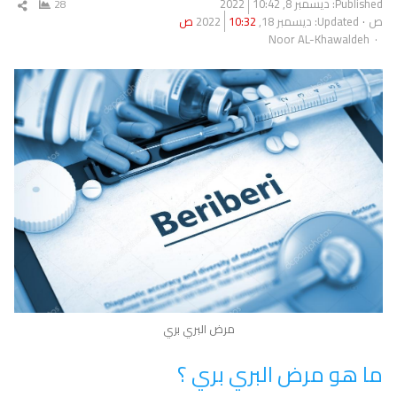
Published:
ديسمبر 8, 2022
10:42
28
شار
ص
Updated: ديسمبر 18, 2022
10:32 ص
المق
Author
Noor AL-Khawaldeh
مرض البري بري
ما هو مرض البري بري ؟