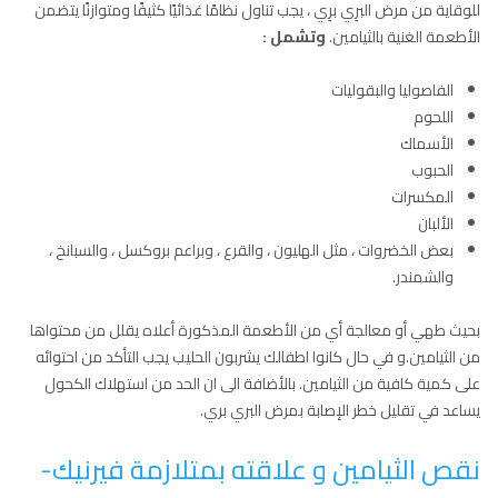
للوقاية من مرض البرِي برِي ، يجب تناول نظامًا غذائيًا كثيفًا ومتوازنًا يتضمن
الأطعمة الغنية بالثيامين.
وتشمل
:
الفاصوليا والبقوليات
اللحوم
الأسماك
الحبوب
المكسرات
الألبان
بعض الخضروات ، مثل الهليون ، والقرع ، وبراعم بروكسل ، والسبانخ ،
والشمندر.
بحيث طهي أو معالجة أي من الأطعمة المذكورة أعلاه يقلل من محتواها
من الثيامين.و في حال كانوا اطفالك يشربون الحليب يجب التأكد من احتوائه
على كمية كافية من الثيامين. بالأضافة الى ان الحد من استهلاك الكحول
يساعد في تقليل خطر الإصابة بمرض البري بري.
نقص الثيامين و علاقته بمتلازمة فيرنيك-