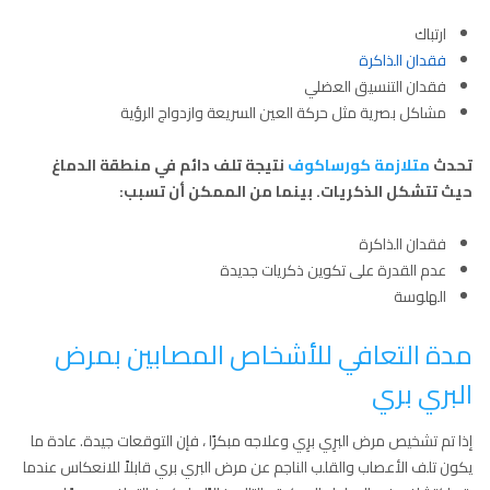
ارتباك
فقدان الذاكرة
فقدان التنسيق العضلي
مشاكل بصرية مثل حركة العين السريعة وازدواج الرؤية
تحدث
متلازمة كورساكوف
نتيجة تلف دائم في منطقة الدماغ
حيث تتشكل الذكريات. بينما من الممكن أن تسبب:
فقدان الذاكرة
عدم القدرة على تكوين ذكريات جديدة
الهلوسة
مدة التعافي للأشخاص المصابين بمرض
البري بري
إذا تم تشخيص مرض البرِي برِي وعلاجه مبكرًا ، فإن التوقعات جيدة. عادة ما
يكون تلف الأعصاب والقلب الناجم عن مرض البري بري قابلاً للانعكاس عندما