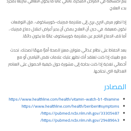
يتم اكتشافه في المراحل المبكرة. بالتالي غالبًا ما يكون التعافي سريعًا بمجرد
بدء العلاج.
إذا تطور مرض البرِي برِي إلى متلازمة فيرنيك-كورساكوف ، فإن التوقعات
تكون ضعيفة. في حين أن العلاج يمكن أن يدير أعراض اعتلال دماغ فيرنيك ،
أما تلف الدماغ الناجم عن متلازمة كورساكوف غالبًا ما يكون دائمًا.
يعد الحفاظ على نظام غذائي متوازن معزز للصحة أمرًا مهمًا لصحتك. تحدث
مع طبيبك إذا كنت تعتقد أنك تظهر عليك علامات نقص الثيامين أو مع
أخصائي تغذية إذا كنت بحاجة إلى مشورة حول كيفية الحصول على العناصر
الغذائية التي تحتاجها.
المصادر
https://www.healthline.com/health/vitamin-watch-b1-thiamine
https://www.healthline.com/health/beriberi#symptoms
https://pubmed.ncbi.nlm.nih.gov/33305487/
https://pubmed.ncbi.nlm.nih.gov/29489643/