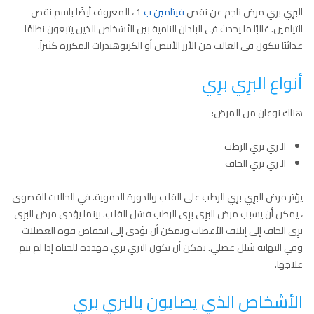
البرِي بري مرض ناجم عن نقص
فيتامين ب
1 ، المعروف أيضًا باسم نقص
الثيامين. غالبًا ما يحدث في البلدان النامية بين الأشخاص الذين يتبعون نظامًا
غذائيًا يتكون في الغالب من الأرز الأبيض أو الكربوهيدرات المكررة كثيراً.
أنواع البرِي برِي
هناك نوعان من المرض:
البرِي برِي الرطب
البرِي برِي الجاف
يؤثر مرض البرِي برِي الرطب على القلب والدورة الدموية. في الحالات القصوى
، يمكن أن يسبب مرض البرِي برِي الرطب فشل القلب. بينما يؤدي مرض البرِي
برِي الجاف إلى إتلاف الأعصاب ويمكن أن يؤدي إلى انخفاض قوة العضلات
وفي النهاية شلل عضلي. يمكن أن تكون البرِي برِي مهددة للحياة إذا لم يتم
علاجها.
الأشخاص الذي يصابون بالبري بري