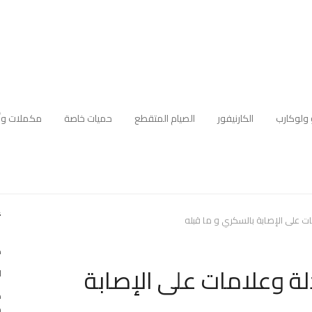
 ولوكارب
الكارنيفور
الصيام المتقطع
حميات خاصة
مكملات وأ
أ
ت على الإصابة بالسكري و ما قبله
ك
ة وعلامات على الإصابة
ا
ه
م