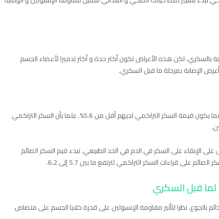
تبدء بتغيير نمط حياتك الصحي و الغذائي لتقليل مقاومة الإنسولين و الوقاية
بة بالسكري، لكن هذه الأعراض تكون أكثر حدة و أكثر تدميرا لأعضاء الجسم
عرض الإصابة بمرحلة ما قبل السكري.
يعد السكر الطبيعي الصائم للأصحاء ما بين 70-100ملغ/دل بينما يكون قيمة السكر التراكمي لديهم أقل من 5.6%. علما بأن السكر التراكمي
على الإبقاء على السكر في الدم في الحد الطبيعي. تبدء قيم السكر الصائم
 لما قبل السكري
لدائم بالجوع. نظرا لتأثير مقاومة الإنسولين على قدرة خلايا الجسم على متصاص