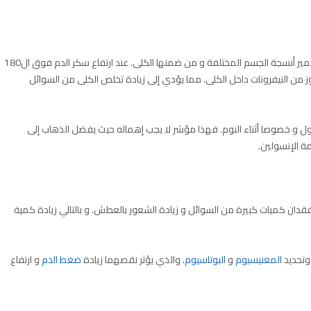
يؤدي ارتفاع سكر الدم إلى رفع الإنسولين والذين يؤدي إلى تدمير أنسجة الجسم المختلفة و من ضمنها الكلى. عند ارتفاع سكر الدم فوق ال180
 من النيفرونات داخل الكلى. مما يؤدي إلى زيادة تخلص الكلى من السوائل
ول و خصوصا أثناء النوم. فهذا مؤشر لا يجب إهماله حيث يفضل الذهاب إلى
ة الإنسولين.
 فقدان كميات كبيرة من السوائل و زيادة الشعور بالعطش. و بالتالي زيادة كمية
وتحديد
المغنيسيوم
و
البوتاسيوم
. والذي يؤثر نقصهما زيادة
ضغط الدم
و ارتفاع