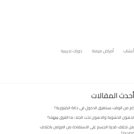
عشاب
أمراض مزمنة
دورات تدريبية
حدث المقالات
م من الوقت يستغرق الدخول في حالة الكيتوزية؟
لدهون الحشوية والدهون تحت الجلد: ما الفرق بينهما؟
ل تختلف قدرة الجسم على الاستفادة من البروتين باختلاف
صدره؟