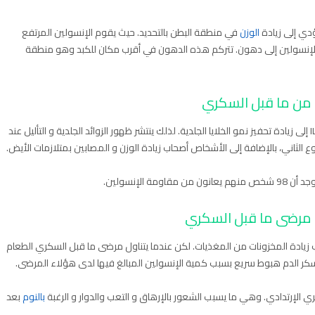
يؤدي إلى زيادة
الوزن
في منطقة البطن بالتحديد. حيث يقوم الإنسولين المرتفع
 الإنسولين إلى دهون. تتركم هذه الدهون في أقرب مكان للكبد وهو منطقة
ي من ما قبل السكري
يؤدي ارتفاع الإنسولين و هرمون النمو الشبيه بالإنسولين ILGF إلى زيادة تحفيز نمو الخلايا الجلدية. لذلك ينتشر ظهور الزوائد الجلدية و التأليل عند
لثاني، بالإضافة إلى الأشخاص أصحاب زيادة الوزن و المصابين بمتلازمات الأيض.
ى مرضى ما قبل السكري
زيادة المخزونات من المغذيات. لكن عندما يتناول مرضى ما قبل السكري الطعام
ي سكر الدم هبوط سريع بسبب كمية الإنسولين المبالغ فيها لدى هؤلاء المرضى.
ي الإرتدادي. وهي ما يسبب الشعور بالإرهاق و التعب والدوار و الرغبة
بالنوم
بعد