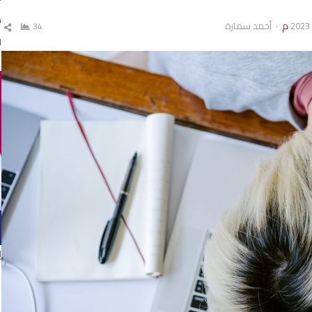
د
Author
أحمد سمارة
34
ش
ال
ا
إ