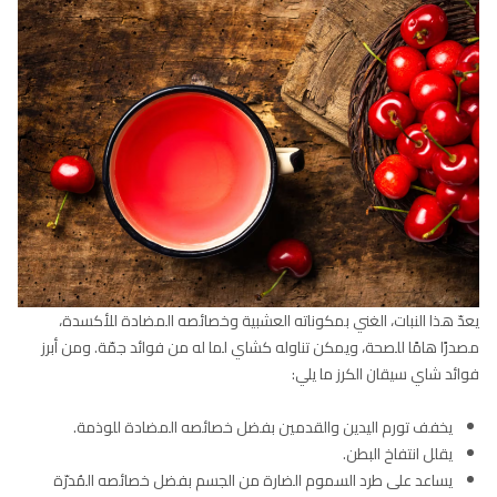
يعدّ هذا النبات، الغني بمكوناته العشبية وخصائصه المضادة للأكسدة،
مصدرًا هامًا للصحة، ويمكن تناوله كشاي لما له من فوائد جمّة. ومن أبرز
فوائد شاي سيقان الكرز ما يلي:
يخفف تورم اليدين والقدمين بفضل خصائصه المضادة للوذمة.
يقلل انتفاخ البطن.
يساعد على طرد السموم الضارة من الجسم بفضل خصائصه المُدرّة