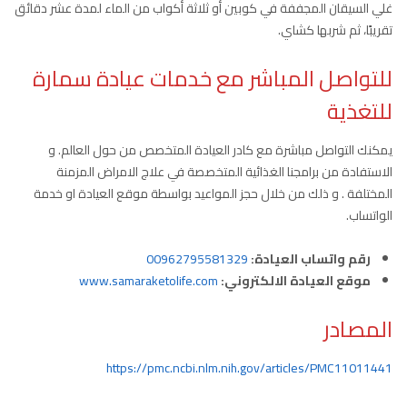
غلي السيقان المجففة في كوبين أو ثلاثة أكواب من الماء لمدة عشر دقائق
تقريبًا، ثم شربها كشاي.
للتواصل المباشر مع خدمات عيادة سمارة
للتغذية
يمكنك التواصل مباشرة مع كادر العيادة المتخصص من حول العالم. و
الاستفادة من برامجنا الغذائية المتخصصة في علاج الامراض المزمنة
المختلفة . و ذلك من خلال حجز المواعيد بواسطة موقع العيادة او خدمة
الواتساب.
رقم واتساب العيادة:
00962795581329
موقع العيادة الالكتروني:
www.samaraketolife.com
المصادر
https://pmc.ncbi.nlm.nih.gov/articles/PMC11011441