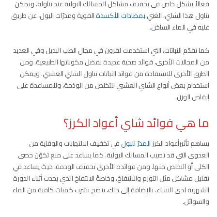
فعالاً بشكل خاص في تخفيف مشاكل المسالك البولية عند تناوله. ويمكن
تناول هذا الشاي، الغني
بمضادات الأكسدة
القوية ومدرّات البول، عن طريق
غليه في الماء الساخن.
كما تقدّم النباتات، التي استخدمت لقرون في مجال الطب البديل وفي العديد
من المجالات الأخرى، فوائد صحية عديدة بفضل مكوناتها الطبيعية. ومن
الطرق الأخرى للاستفادة من فوائد النباتات تناول الشاي العشبي. ويمكن
استخدام بعض أنواع الشاي العشبي للتخلص من الوذمة، وللمساعدة على
إنقاص الوزن.
ما هي فوائد شاي أعواد الكرز؟
يساهم تأثيرأعواد الكرز
المدرّ للبول
في تخفيف الالتهابات والوقاية من
العدوى التي قد تصيب المسالك البولية. كما يساعد على منع تكوّن حصى
الكلى أو التخلص منها. ومن فوائده الأخرى تخفيف الوذمة، حيث يساعد في
تقليل مشاكل مثل التورم والانتفاخ، وخاصةً الانتفاخ الذي يحدث أثناء الدورة
الشهرية لدى النساء. بالإضافة إلى ذلك، ينصح بشرب كميات كافية من الماء
والسوائل.