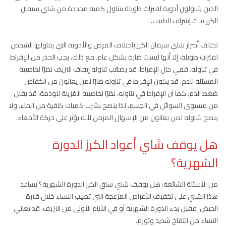
الذين يتناولون أدوية لفترات طويلة بتناول كمية محددة من شاي سيقان
الكرز تحت إشراف الطبيب.
تختلف أضرار شاي سيقان الكرز باختلاف المرض والأدوية التي يتناولها الشخص
لفترات طويلة، إلا أنها ليست ضارة بشكل عام. مع ذلك، يجب الحذر من الإفراط
في تناوله. ففي حال الإفراط، قد يصعّب تناوله إيقاف النزيف نظرًا لخاصيته
المسيّلة للدم. قد يكون الإفراط في تناوله ضارًا لمن يعانون من انخفاض
ضغط الدم. كما أن الإفراط في تناوله، نظرًا لخاصيته المُزيلة للوذمة، قد يقلل
من مستوى السوائل في الجسم، لذا ينصح بشرب كميات كافية من الماء. ولا
ينصح بتناوله لمن يعانون من الإسهال المزمن لأنه يؤثر على حركة الأمعاء.
هل يوقف شاي أعواد الكرز الدورة
الشهرية؟
من الأسئلة الشائعة: هل يوقف شاي ساق الكرز الدورة الشهرية؟ يساعد
هذا الشاي على تخفيف الأعراض المزعجة التي تصيب النساء خلال فترة
الحيض. فقبل بدء الدورة الشهرية أو في الأيام الأولى من النزيف، قد تعاني
النساء من انتفاخ شديد وتورم.