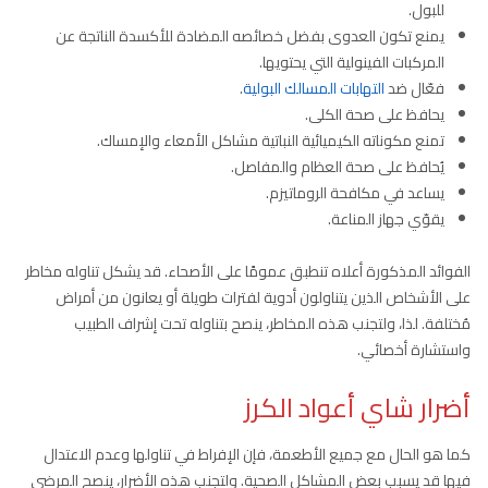
للبول.
يمنع تكون العدوى بفضل خصائصه المضادة للأكسدة الناتجة عن
المركبات الفينولية التي يحتويها.
فعّال ضد
التهابات المسالك البولية
.
يحافظ على صحة الكلى.
تمنع مكوناته الكيميائية النباتية مشاكل الأمعاء والإمساك.
يُحافظ على صحة العظام والمفاصل.
يساعد في مكافحة الروماتيزم.
يقوّي جهاز المناعة.
الفوائد المذكورة أعلاه تنطبق عمومًا على الأصحاء. قد يشكل تناوله مخاطر
على الأشخاص الذين يتناولون أدوية لفترات طويلة أو يعانون من أمراض
مُختلفة. لذا، ولتجنب هذه المخاطر، ينصح بتناوله تحت إشراف الطبيب
واستشارة أخصائي.
أضرار شاي أعواد الكرز
كما هو الحال مع جميع الأطعمة، فإن الإفراط في تناولها وعدم الاعتدال
فيها قد يسبب بعض المشاكل الصحية. ولتجنب هذه الأضرار، ينصح المرضى