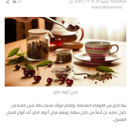
Published:
يونيو 30, 2026
11:19 ص
45
شار
Author
Waed Mohammad
المق
شاي أعواد الكرز
يعدّ الكرز من الفواكه المفضلة، ويُقدّم فوائد صحية جمّة، ليس فقط من
خلال ثماره، بل أيضاً من خلال ساقه. ويعتبر شاي أعواد الكرز، أحد أنواع الشاي
العشبي،