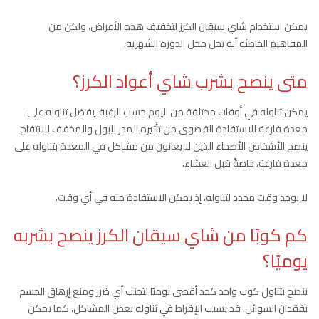
يمكن استخدام شاي سيقان الكرز لتخفيف هذه الأعراض، ولكن من
المفاهيم الخاطئة أنه يحل محل الدورة الشهرية.
متى ينصح بشرب شاي أعواد الكرز؟
يمكن تناوله في أوقات مختلفة من اليوم حسب الرغبة. يفضل تناوله على
معدة فارغة للاستفادة القصوى من تأثيره المدر للبول والمخفف للانتفاخ.
ينصح الأشخاص الأصحاء الذين لا يعانون من مشاكل في المعدة بتناوله على
معدة فارغة، خاصةً قبل العشاء.
لا يوجد وقت محدد لتناوله، إذ يمكن الاستفادة منه في أي وقت.
كم كوبًا من شاي سيقان الكرز ينصح بشربه
يوميًا؟
ينصح بتناول كوب واحد كحد أقصى يوميًا لتجنب أي ضرر ومنع إرهاق الجسم
بفقدان السوائل. قد يسبب الإفراط في تناوله بعض المشاكل. كما يمكن