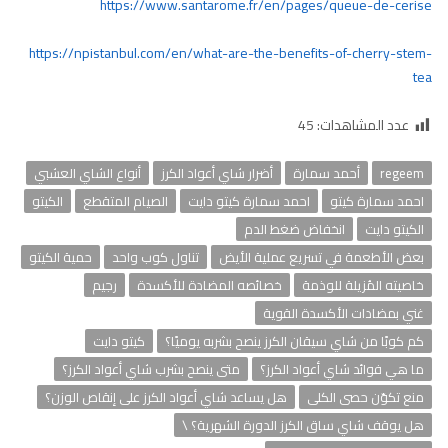
https://www.santarome.fr/en/pages/queue-de-cerise
https://npistanbul.com/en/what-are-the-benefits-of-cherry-stem-
tea
عدد المشاهدات:
45
regeem
أحمد سمارة
أضرار شاي أعواد الكرز
أنواع الشاي العشبي
احمد سمارة كيتو
احمد سمارة كيتو دايت
الصيام المتقطع
الكيتو
الكيتو دايت
انخفاض ضغط الدم
بعض الأطعمة في تسريع عملية الأيض
تناول كوب واحد
حمية الكيتو
خاصيته المُزيلة للوذمة
خصائصه المضادة للأكسدة
رجيم
غني بمضادات الأكسدة القوية
كم كوبًا من شاي سيقان الكرز ينصح بشربه يوميًا؟
كيتو دايت
ما هي فوائد شاي أعواد الكرز؟
متى ينصح بشرب شاي أعواد الكرز؟
منع تكوّن حصى الكلى
هل يساعد شاي أعواد الكرز على إنقاص الوزن؟
هل يوقف شاي ساق الكرز الدورة الشهرية؟ \