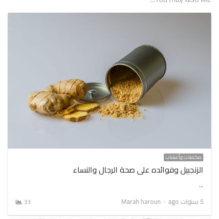
مكملات وأعشاب
الزنجبيل وفوائده على صحة الرجال والنساء
…
Author
5 سنوات ago
Marah haroun
33