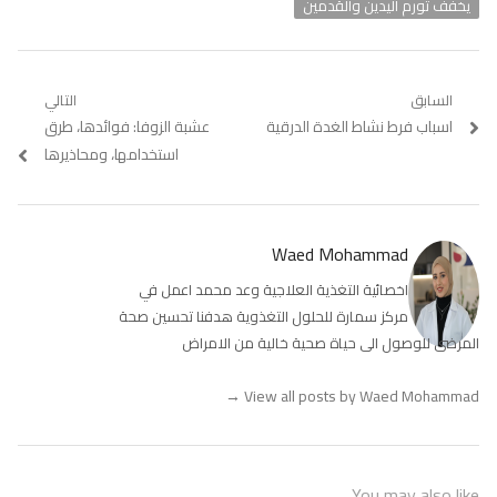
يخفف تورم اليدين والقدمين
تصفّح
السابق
التالي
Previous
اسباب فرط نشاط الغدة الدرقية
Next
عشبة الزوفا: فوائدها، طرق
المقالات
post:
post:
استخدامها، ومحاذيرها
Waed Mohammad
اخصائية التغذية العلاجية وعد محمد اعمل في
مركز سمارة للحلول التغذوية هدفنا تحسين صحة
المرضى للوصول الى حياة صحية خالية من الامراض
→
View all posts by Waed Mohammad
You may also like...