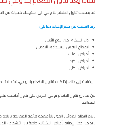
لماذا يعدّ تناول الطعام بلا وعي ضارً
قد يدفعك تناول الطعام بلا وعي إلى استهلاك كميات من الطع
تزيد السمنة من خطر الإصابة بما يلي:
داء السكري من النوع الثاني
انقطاع النفس الانسدادي النومي
أمراض القلب
أمراض الكبد
أمراض الكلى
بالإضافة إلى ذلك، إذا كنت تتناول الطعام بلا وعي، فقد لا تح
من مبادئ تناول الطعام بوعي الحرص على تناول أطعمة متنوعة
المعالجة.
يرتبط النظام الغذائي الغني بالأطعمة فائقة المعالجة بزيادة
يزيد من خطر الإصابة بأعراض الاكتئاب، خاصةً بين الأشخاص الذين