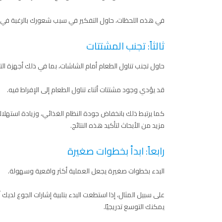
في هذه اللحظات، حاول التفكير في سبب شعورك بالرغبة في تناول
ثالثاً: تجنب المشتتات
حاول تجنب تناول الطعام أمام الشاشات، بما في ذلك أجهزة الت
قد يؤدي وجود مشتتات أثناء تناول الطعام إلى الإفراط فيه.
كما يرتبط ذلك بانخفاض جودة النظام الغذائي، وزيادة استهلا
مزيد من الأبحاث لتأكيد هذه النتائج.
رابعاً: ابدأ بخطوات صغيرة
البدء بخطوات صغيرة يجعل العملية أكثر واقعية وسهولة.
على سبيل المثال، إذا استطعت البدء بتلبية إشارات الجوع لديك أثن
يمكنك التوسع تدريجيًا.