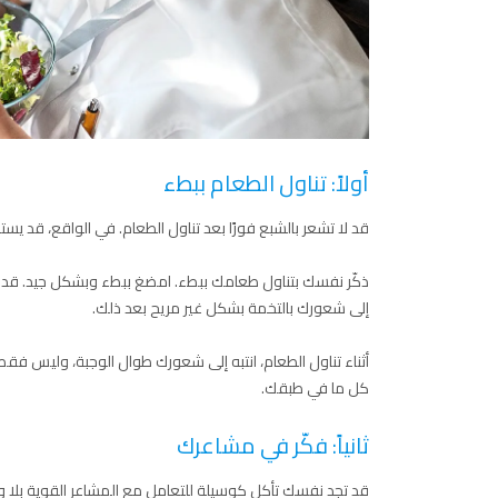
أولاً: تناول الطعام ببطء
قد لا تشعر بالشبع فورًا بعد تناول الطعام. في الواقع، قد يس
ذكّر نفسك بتناول طعامك ببطء. امضغ ببطء وبشكل جيد. قد تش
إلى شعورك بالتخمة بشكل غير مريح بعد ذلك.
أثناء تناول الطعام، انتبه إلى شعورك طوال الوجبة، وليس فقط 
كل ما في طبقك.
ثانياً: فكّر في مشاعرك
قد تجد نفسك تأكل كوسيلة للتعامل مع المشاعر القوية بلا 