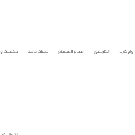
 ولوكارب
الكارنيفور
الصيام المتقطع
حميات خاصة
مكملات وأ
أ
ل
م
ه
22
ش