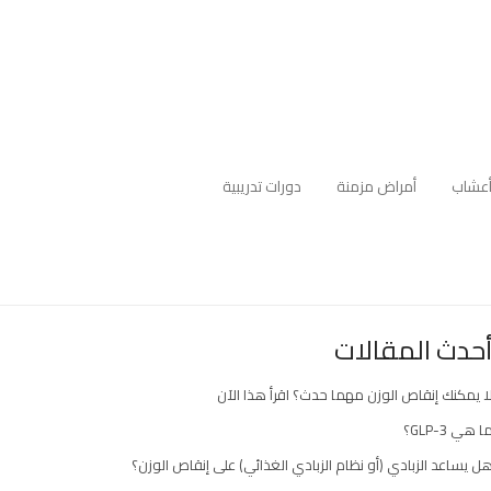
عشاب
أمراض مزمنة
دورات تدريبية
حدث المقالات
ا يمكنك إنقاص الوزن مهما حدث؟ اقرأ هذا الآن
ا هي GLP-3؟
ل يساعد الزبادي (أو نظام الزبادي الغذائي) على إنقاص الوزن؟
ارك