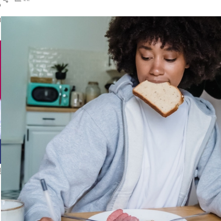
ك
ال
ا
إ