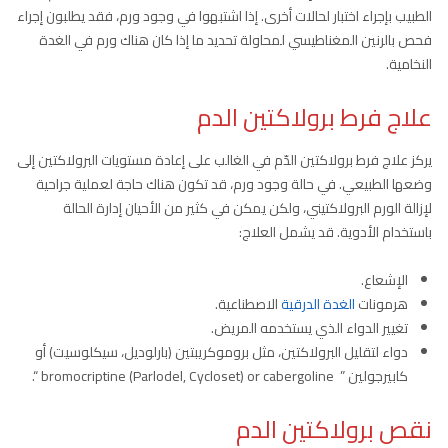
الطبيب بإجراء اختبار لحالات أخرى. إذا اشتبهوا في وجود ورم، فقد يطلبون إجراء
فحص بالرنين المغناطيسي لمحاولة تحديد ما إذا كان هناك ورم في الغدة
النخامية.
علاج فرط برولاكتين الدم
يركز علاج فرط برولاكتين الدّم في الغالب على إعادة مستويات البرولاكتين إلى
وضعها الطبيعي. في حالة وجود ورم، قد تكون هناك حاجة لعملية جراحية
لإزالة الورم البرولاكتيني، ولكن يمكن في كثير من الأحيان إدارة الحالة
باستخدام الأدوية. قد يشمل العلاج:
الإشعاع.
هرمونات
الغدة الدرقية
الاصطناعية.
تغيير الدواء الذي يستخدمه المريض.
دواء لتقليل البرولاكتين، مثل بروموكريبتين (بارلوديل، سيكلوسيت) أو
كابيرجولين ” bromocriptine (Parlodel, Cycloset) or cabergoline “.
نقص برولاكتين الدم