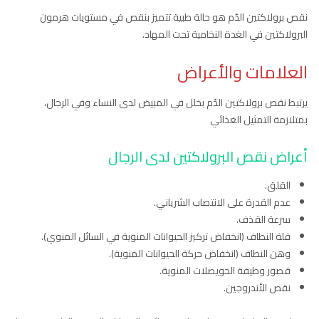
نقص برولاكتين الدّم هو حالة طبية تتميز بنقص في مستويات هرمون
البرولاكتين في الغدة النخامية تحت المهاد.
العلامات والأعراض
يرتبط نقص برولاكتين الدّم بخلل في المبيض لدى النساء وفي الرجال،
بمتلازمة التمثيل الغذائي
أعراض نقص البرولاكتين لدى الرجال
القلق.
عدم القدرة على الانتصاب الشرياني.
سرعة القذف.
قلة النطاف (انخفاض تركيز الحيوانات المنوية في السائل المنوي).
وهن النطاف (انخفاض حركة الحيوانات المنوية).
قصور وظيفة الحويصلات المنوية.
نقص الأندروجين.