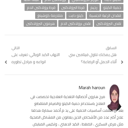
حمية الكيتو
رجيم
فرط البرولاكتين
فرط برولاكتين الدم
فقدان الرغبة الجنسية
كيتو دايت
متلازمة كوشينغ
نقص البرولاكتين
نقص برولاكتين الدم
هرمون البرولاكتين
تصفّح
السابق
التالي
Previous
هل يمكنك تناول فيتامين سي
Next
التهاب الكبد الوبائي: تعرف على
المقالات
post:
post:
أثناء الحمل أو الرضاعة؟
انواعه و مراحل تطوره
Marah haroun
مرح هارون أخصائية التغذية العلاجية تخصصت في
العلاج باستخدام حمية الكيتو والصيام المتقطع
بعد أن تعلمت أساسيات الحمية على يد م.أحمد سمارة هدفنا
علاج أكبر عدد من الأشخاص الذين يعانون من المشاكل الصحية
مثل مرض السكري ، الضغط ، الكبد الدهني ، وتكيس المبايض