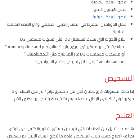
قصور الغدة النخامية.
نقص هرمون النمو.
قصور الغدة الدرقية
.
عمل الدوبامين المفرط في المسار الدرني القمعي و/أو الغدة النخامية
الأمامية.
ابتلاع الأدوية التي تنشط مستقبل D2. مثل منبهات مستقبل D2
المباشرة مثل بروموكريبتين وبيرجوليد “bromocriptine and pergolide”
. أو منشطات مستقبلات D2 غير المباشرة مثل الأمفيتامينات ”
amphetamines ” (من خلال تحريض إطلاق الدوبامين).
التشخيص
إذا كانت مستويات البرولاكتين أقل من 3 ميكروغرام / لتر لدى النساء، و 5
ميكروغرام / لتر لدى الرجال عندها سيتم تشخيصك بنقص برولاكتين الدّم.
العلاج
هناك عدد قليل من العلاجات التي تزيد من مستويات البرولاكتين لدى البشر.
يختلف العلاج حسب سبب التشخيص. عادةً ما يُنصح النساء اللاتي تم تشخيص