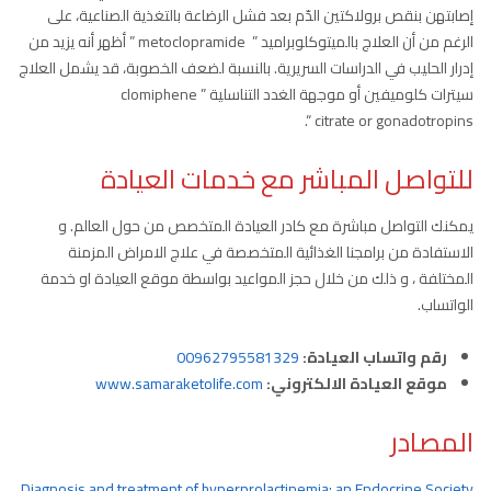
إصابتهن بنقص برولاكتين الدّم بعد فشل الرضاعة بالتغذية الصناعية، على
الرغم من أن العلاج بالميتوكلوبراميد ” metoclopramide ” أظهر أنه يزيد من
إدرار الحليب في الدراسات السريرية. بالنسبة لضعف الخصوبة، قد يشمل العلاج
سيترات كلوميفين أو موجهة الغدد التناسلية ” clomiphene
citrate or gonadotropins “.
للتواصل المباشر مع خدمات العيادة
يمكنك التواصل مباشرة مع كادر العيادة المتخصص من حول العالم. و
الاستفادة من برامجنا الغذائية المتخصصة في علاج الامراض المزمنة
المختلفة ، و ذلك من خلال حجز المواعيد بواسطة موقع العيادة او خدمة
الواتساب.
رقم واتساب العيادة:
00962795581329
موقع العيادة الالكتروني:
www.samaraketolife.com
المصادر
Diagnosis and treatment of hyperprolactinemia: an Endocrine Society