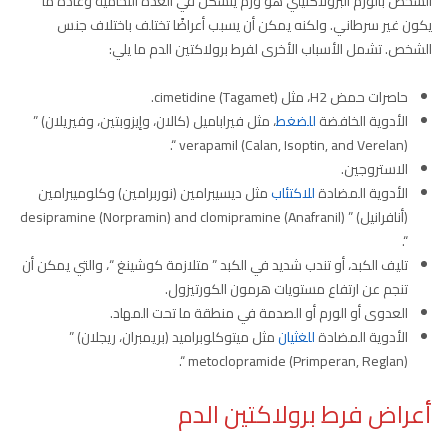
الشخص بالورم البرولاكتيني هو ورم يتشكل في الغدة النخامية وعادةً ما
يكون غير سرطاني. ولكنه يمكن أن يسبب أعراضًا تختلف باختلاف جنس
الشخص. تشمل الأسباب الأخرى لفرط برولاكتين الدم ما يلي:
حاصرات حمض H2، مثل cimetidine (Tagamet).
الأدوية الخافضة
للضغط
، مثل فيراباميل (كالان، وإيزوبتين، وفيريلان) ”
verapamil (Calan, Isoptin, and Verelan) “.
الاستروجين.
الأدوية المضادة
للاكتئاب
مثل ديسيبرامين (نوربرامين) وكلوميبرامين
(أنافرانيل) ” desipramine (Norpramin) and clomipramine (Anafranil)
“.
تليف الكبد، أو تندب شديد في الكبد ” متلازمة كوشينغ “، والتي يمكن أن
تنجم عن ارتفاع مستويات هرمون الكورتيزول.
العدوى أو الورم أو الصدمة في منطقة ما تحت المهاد.
الأدوية المضادة
للغثيان
مثل ميتوكلوبراميد (بريمبران، ريجلان) ”
metoclopramide (Primperan, Reglan) “.
أعراض فرط برولاكتين الدم