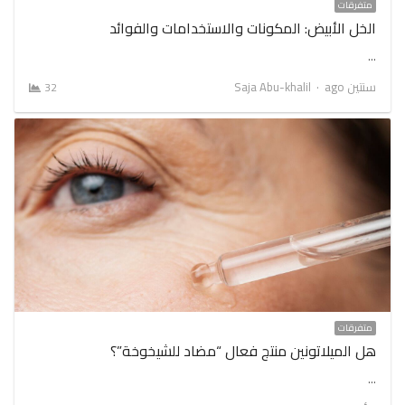
متفرقات
الخل الأبيض: المكونات والاستخدامات والفوائد
…
Author
سنتين ago
Saja Abu-khalil
32
متفرقات
هل الميلاتونين منتج فعال “مضاد للشيخوخة”؟
…