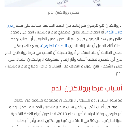
فحص برولاكتين الدم
البرولاكتين هو هرمون يتم إنتاجه من الغدة النخامية. يساعد على تحفيز
إدرار
حليب الثدي
أو الحفاظ عليه. يطلق مصطلح فرط برولاكتين الدم على وجود
فائض من هذا الهرمون في جسم الشخص. ومن الطبيعي أن تصاب بهذه
الحالة أثناء الحمل أو عند إنتاج الحليب
للرضاعة الطبيعية
. ومع ذلك، يمكن
لبعض الحالات أو عند استخدام أدوية معينة أن تتسبب في فرط برولاكتين الدم
لدى أي شخص. تختلف أسباب وآثار ارتفاع مستويات البرولاكتين اعتمادًا على
جنس الشخص. تابع القراءة للتعرف على أسباب وأعراض وعلاج فرط برولاكتين
الدم.
أسباب فرط برولاكتين الدم
قد يكون سبب زيادة مستوى البرولاكتين مجموعة متنوعة من الحالات
الثانوية. في أغلب الأحيان، يكون سبب فرط برولاكتين الدم هو الحمل، وهو
أمر طبيعي. وفقًا لدراسة أجريت عام 2013، قد تكون أورام الغدة النخامية
سببًا لما يقرب من 50 في المئة من فرط برولاكتين الدم. وأحيانًا يصاب