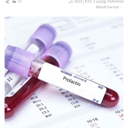
Published:
نوفمبر 2, 2023
9:45 ص
33
شار
Author
Marah haroun
المق