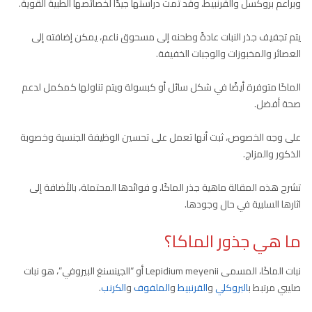
وبراعم بروكسل والقرنبيط، وقد تمت دراستها جيدًا لخصائصها الطبية القوية.
يتم تجفيف جذر النبات عادةً وطحنه إلى مسحوق ناعم، يمكن إضافته إلى
العصائر والمخبوزات والوجبات الخفيفة.
الماكَا متوفرة أيضًا في شكل سائل أو كبسولة ويتم تناولها كمكمل لدعم
صحة أفضل.
على وجه الخصوص، ثبت أنها تعمل على تحسين الوظيفة الجنسية وخصوبة
الذكور والمزاج.
تشرح هذه المقالة ماهية جذر الماكَا، و فوائدها المحتملة، بالأضافة إلى
اثارها السلبية في حال وجودها.
ما هي جذور الماكا؟
نبات الماكَا، المسمى Lepidium meyenii أو “الجينسنغ البيروفي”، هو نبات
صليبي مرتبط ب
البروكلي
و
القرنبيط
و
الملفوف
و
الكرنب
.