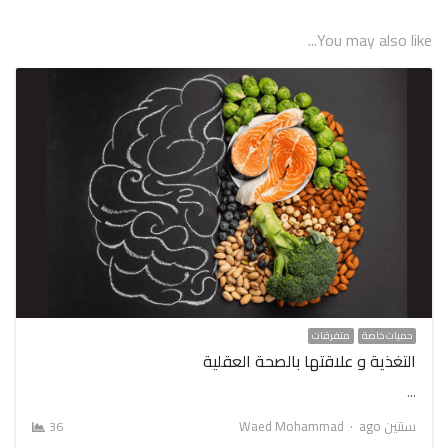
You may also like...
حميات خاصة
متفرقات
التغذية و علاقتها بالصحة العقلية
…
Author
سنتين ago
Waed Mohammad
36