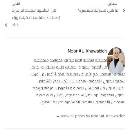
تصفّح
السابق
التالي
Previous
ما هي متلازمة مينكس؟
Next
هل الفاكهة مفيدة ام ضارة
المقالات
post:
post:
لصحتك؟ اكتشف الحقيقة وراء
ذلك
Noor AL-Khawaldeh
اخصائية التغذية العلاجية نور الخوالدة متخصصة
في أنظمة الكيتو و الحميات قليلة النشويات، بخبرة
عالية في التعامل مع الأمراض المزمنة تغذوياً. أعمل في مركز
سمارة للحلول التغذوية ، هدفنا نشر الأمل لدى الأشخاص
الذين يعانون من المشاكل الصحية و الأمراض المزمنة و إيجاد
الحلول التغذوية لهم التي تساعدهم على عيش حياة صحية
بعيدة عن الأدوية و العلاجات المستمرة قدر المستطاع.
→
View all posts by Noor AL-Khawaldeh