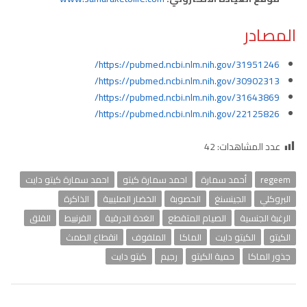
المصادر
https://pubmed.ncbi.nlm.nih.gov/31951246/
https://pubmed.ncbi.nlm.nih.gov/30902313/
https://pubmed.ncbi.nlm.nih.gov/31643869/
https://pubmed.ncbi.nlm.nih.gov/22125826/
عدد المشاهدات:
42
regeem
أحمد سمارة
احمد سمارة كيتو
احمد سمارة كيتو دايت
البروكلي
الجينسنغ
الخصوبة
الخضار الصليبية
الذاكرة
الرغبة الجنسية
الصيام المتقطع
الغدة الدرقية
القرنبيط
القلق
الكيتو
الكيتو دايت
الماكا
الملفوف
انقطاع الطمث
جذور الماكا
حمية الكيتو
رجيم
كيتو دايت