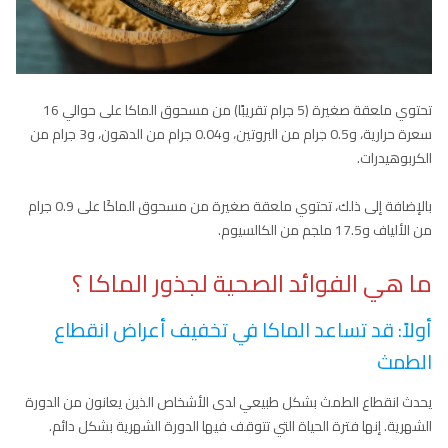
تحتوي ملعقة صغيرة (5 جرام تقريبًا) من مسحوق الماكا على حوالي 16
سعرة حرارية، و0.5 جرام من البروتين، و0.04 جرام من الدهون، و3 جرام من
الكربوهيدرات.
بالإضافة إلى ذلك، تحتوي ملعقة صغيرة من مسحوق الماكَا على 0.9 جرام
من الألياف و17.5 ملجم من الكالسيوم.
ما هي الفوائد الصحية لجذور الماكا ؟
أولاً: قد تساعد الماكا في تخفيف أعراض انقطاع
الطمث
يحدث انقطاع الطمث بشكل طبيعي لدى الأشخاص الذين يعانون من الدورة
الشهرية. إنها فترة الحياة التي تتوقف فيها الدورة الشهرية بشكل دائم.