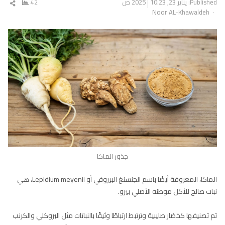
Published:
يناير 23, 2025
10:23 ص
42
شار
Author
Noor AL-Khawaldeh
المق
جذور الماكا
الماكا، المعروفة أيضًا باسم الجنسنغ البيروفي أو Lepidium meyenii، هي
نبات صالح للأكل موطنه الأصلي بيرو.
تم تصنيفها كخضار صليبية وترتبط ارتباطًا وثيقًا بالنباتات مثل البروكلي والكرنب