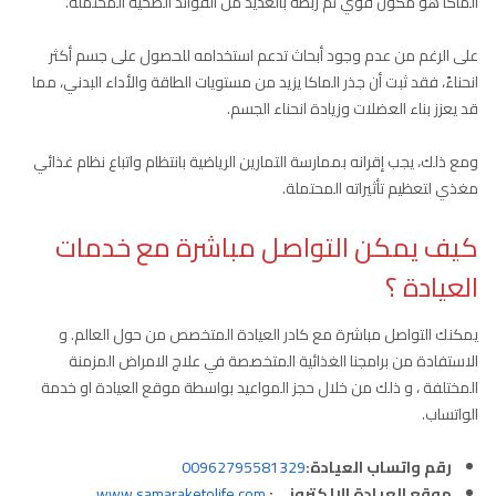
الماكا هو مكون قوي تم ربطه بالعديد من الفوائد الصحية المحتملة.
على الرغم من عدم وجود أبحاث تدعم استخدامه للحصول على جسم أكثر
انحناءً، فقد ثبت أن جذر الماكا يزيد من مستويات الطاقة والأداء البدني، مما
قد يعزز بناء العضلات وزيادة انحناء الجسم.
ومع ذلك، يجب إقرانه بممارسة التمارين الرياضية بانتظام واتباع نظام غذائي
مغذي لتعظيم تأثيراته المحتملة.
كيف يمكن التواصل مباشرة مع خدمات
العيادة ؟
يمكنك التواصل مباشرة مع كادر العيادة المتخصص من حول العالم. و
الاستفادة من برامجنا الغذائية المتخصصة في علاج الامراض المزمنة
المختلفة ، و ذلك من خلال حجز المواعيد بواسطة موقع العيادة او خدمة
الواتساب.
رقم واتساب العيادة:
00962795581329
موقع العيادة الالكتروني:
www.samaraketolife.com