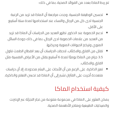
تم ربط الماكا بعدد من الفوائد الصحية، بما في ذلك:
تحسين الوظيفة الجنسية. وجدت مراجعة أن الماكا قد تزيد من الرغبة
الجنسية لدى كل من الرجال والنساء عند استخدامها لمدة ستة أسابيع
على الأقل.
تدعم الخصوبة عند الذكور. تظهر العديد من الدراسات أن الماكا قد تزيد
من العديد من علامات الخصوبة لدى الرجال، بما في ذلك جودة السائل
المنوي وتركيز الحيوانات المنوية وحركتها.
تقلل من القلق والاكتئاب. لاحظت الدراسات أن بعد انقطاع الطمث تناول
3.5 جرام من الماكا يوميًا لمدة 6 أسابيع يقلل من الأعراض النفسية مثل
القلق والاكتئاب.
تعزز الذاكرة. على الرغم من أن الأبحاث على البشر محدودة، إلا أن دراسات
متعددة أجريت على الفئران تشير إلى أن الماكا قد تحسن التعلم والذاكرة.
كيفية استخدام الماكا
يمكن العثور على الماكا في مجموعة متنوعة من تجار التجزئة عبر الإنترنت
والصيدليات الطبيعية ومتاجر الأطعمة الصحية.