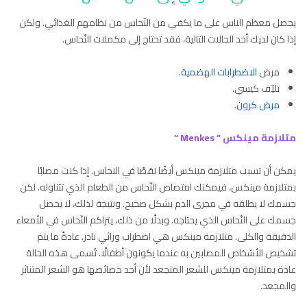
يحصل معظم الناس على ما يكفي من النّحاس من نظامهم الغذائي. ولكن
إذا كان لديك أحد الحالات التالية، فقد تحتاج إلى مكملات النّحاس.
مرض
الاضطرابات الهضمية
.
تليّف كيسي.
مرض كرون.
متلازمة مينكس ” Menkes “
يمكن أن تسبب متلازمة مينكس أيضًا نقصًا في النحاس. إذا كنت مصابًا
بمتلازمة مينكس، فيمكنك امتصاص النّحاس من الطعام الذي تتناوله. لكن
جسمك لا يطلقه في مجرى الدم بشكل صحيح. ونتيجة لذلك، لا يحصل
جسمك على النّحاس الذي يحتاجه. وبدلًا من ذلك، يتراكم النّحاس في الأمعاء
الدقيقة والكلى. متلازمة مينكس هي اضطراب وراثي نادر. عادةً ما يتم
تشخيص الأشخاص المصابين به عندما يكونون أطفالًا. تُسمى هذه الحالة
عادة بمتلازمة مينكس للشعر المتجعد لأن أحد خصائصها هو الشعر المتناثر
والمجعد.