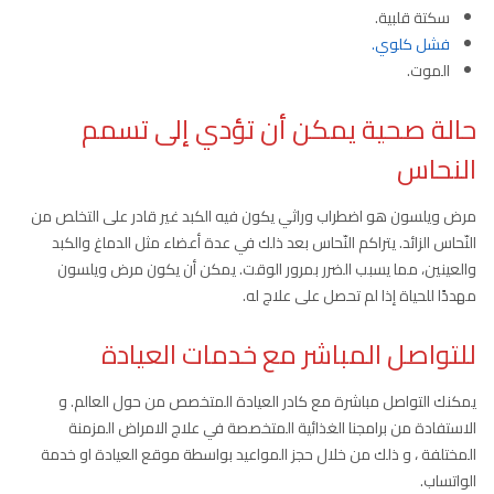
سكتة قلبية.
فشل كلوي.
الموت.
حالة صحية يمكن أن تؤدي إلى تسمم
النحاس
مرض ويلسون هو اضطراب وراثي يكون فيه الكبد غير قادر على التخلص من
النّحاس الزائد. يتراكم النّحاس بعد ذلك في عدة أعضاء مثل الدماغ والكبد
والعينين، مما يسبب الضرر بمرور الوقت. يمكن أن يكون مرض ويلسون
مهددًا للحياة إذا لم تحصل على علاج له.
للتواصل المباشر مع خدمات العيادة
يمكنك التواصل مباشرة مع كادر العيادة المتخصص من حول العالم. و
الاستفادة من برامجنا الغذائية المتخصصة في علاج الامراض المزمنة
المختلفة ، و ذلك من خلال حجز المواعيد بواسطة موقع العيادة او خدمة
الواتساب.