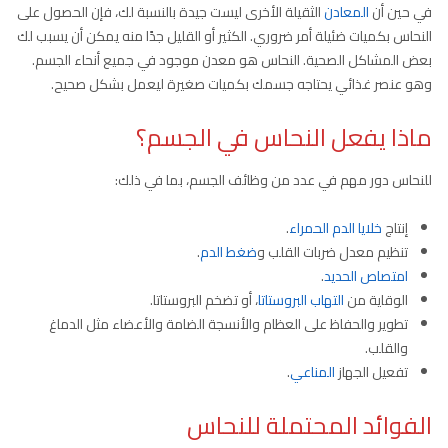
في حين أن
المعادن
الثقيلة الأخرى ليست جيدة بالنسبة لك، فإن الحصول على
النحاس بكميات ضئيلة أمر ضروري. الكثير أو القليل جدًا منه يمكن أن يسبب لك
بعض المشاكل الصحية. النحاس هو معدن موجود في جميع أنحاء الجسم.
وهو عنصر غذائي يحتاجه جسمك بكميات صغيرة ليعمل بشكل صحيح.
ماذا يفعل النحاس في الجسم؟
للنحاس دور مهم في عدد من وظائف الجسم، بما في ذلك:
إنتاج
خلايا الدم الحمراء
.
تنظيم معدل ضربات القلب و
ضغط الدم
.
امتصاص الحديد
.
الوقاية من
التهاب البروستاتا
، أو تضخم البروستاتا.
تطوير والحفاظ على العظام والأنسجة الضامة والأعضاء مثل الدماغ
والقلب.
تفعيل الجهاز
المناعي
.
الفوائد المحتملة للنحاس