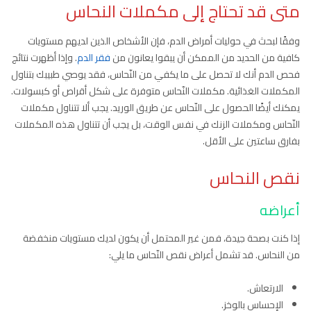
متى قد تحتاج إلى مكملات النحاس
وفقًا لبحث في حوليات أمراض الدم، فإن الأشخاص الذين لديهم مستويات
كافية من الحديد من الممكن أن يبقوا يعانون من
فقر الدم
. وإذا أظهرت نتائج
فحص الدم أنك لا تحصل على ما يكفي من النّحاس، فقد يوصي طبيبك بتناول
المكملات الغذائية. مكملات النّحاس متوفرة على شكل أقراص أو كبسولات.
يمكنك أيضًا الحصول على النّحاس عن طريق الوريد. يجب ألا تتناول مكملات
النّحاس ومكملات الزنك في نفس الوقت، بل يجب أن تتناول هذه المكملات
بفارق ساعتين على الأقل.
نقص النحاس
أعراضه
إذا كنت بصحة جيدة، فمن غير المحتمل أن يكون لديك مستويات منخفضة
من النحاس. قد تشمل أعراض نقص النّحاس ما يلي:
الارتعاش.
الإحساس بالوخز.