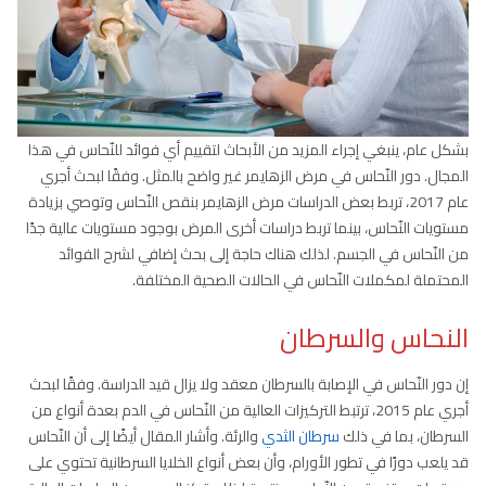
بشكل عام، ينبغي إجراء المزيد من الأبحاث لتقييم أي فوائد للنّحاس في هذا
المجال. دور النّحاس في مرض الزهايمر غير واضح بالمثل. وفقًا لبحث أجري
عام 2017، تربط بعض الدراسات مرض الزهايمر بنقص النّحاس وتوصي بزيادة
مستويات النّحاس، بينما تربط دراسات أخرى المرض بوجود مستويات عالية جدًا
من النّحاس في الجسم. لذلك هناك حاجة إلى بحث إضافي لشرح الفوائد
المحتملة لمكملات النّحاس في الحالات الصحية المختلفة.
النحاس والسرطان
إن دور النّحاس في الإصابة بالسرطان معقد ولا يزال قيد الدراسة. وفقًا لبحث
أجري عام 2015، ترتبط التركيزات العالية من النّحاس في الدم بعدة أنواع من
السرطان، بما في ذلك
سرطان الثدي
والرئة. وأشار المقال أيضًا إلى أن النّحاس
قد يلعب دورًا في تطور الأورام، وأن بعض أنواع الخلايا السرطانية تحتوي على