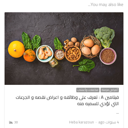
You may also like...
أمراض مزمنة
مكملات وأعشاب
فيتامين A : تعرف على وظائفه و اعراض نقصه و الجرعات
التي تؤدي للسميه منه
…
Author
4 سنوات ago
Heba karazoun
38