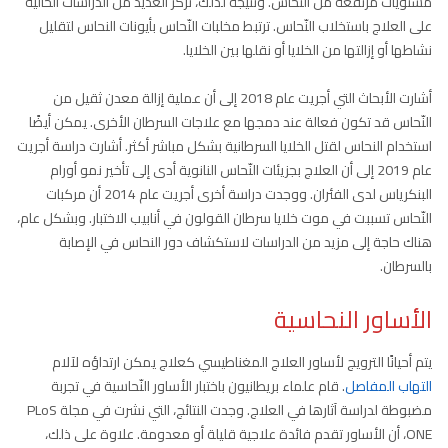
مستويات مرتفعة من النّحاس. ونتيجة لذلك، تركز العديد من الدراسات الحالية
على العلاج باستخلاب النّحاس. ترتبط مخلبات النّحاس بأيونات النحاس لتقليل
نشاطها أو إزالتها من الخلايا أو نقلها بين الخلايا.
أشارت الأبحاث التي أجريت عام 2018 إلى أن عملية إزالة معدن ثقيل من
النّحاس قد تكون فعالة عند دمجها مع علاجات السرطان الأخرى. يمكن أيضًا
استخدام النحاس لقتل الخلايا السرطانية بشكل مباشر أكثر. أشارت دراسة أجريت
عام 2019 إلى أن العلاج بجزيئات النّحاس النانوية أدى إلى تأخير نمو أورام
البنكرياس لدى الفئران. ووجدت دراسة أخرى أجريت عام 2014 أن مركبات
النّحاس تسببت في موت خلايا سرطان القولون في أنابيب الاختبار. وبشكل عام،
هناك حاجة إلى مزيد من الدراسات لاستكشاف دور النحاس في الإصابة
بالسرطان.
الأساور النحاسية
يتم أحيانًا الترويج لأساور العلاج المغناطيسي كعلاج يمكن ارتداؤه لآلام
التهاب المفاصل
. قام علماء بريطانيون باختبار الأساور النّحاسية في تجربة
مضبوطة لدراسة آثارها في العلاج. وجدت النتائج، التي نشرت في مجلة PLoS
ONE، أن الأساور تقدم فائدة علاجية قليلة أو معدومة. علاوة على ذلك،