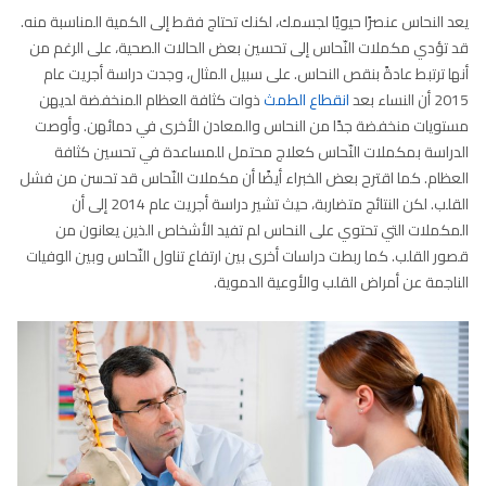
يعد النحاس عنصرًا حيويًا لجسمك، لكنك تحتاج فقط إلى الكمية المناسبة منه.
قد تؤدي مكملات النّحاس إلى تحسين بعض الحالات الصحية، على الرغم من
أنها ترتبط عادةً بنقص النحاس. على سبيل المثال، وجدت دراسة أجريت عام
2015 أن النساء بعد
انقطاع الطمث
ذوات كثافة العظام المنخفضة لديهن
مستويات منخفضة جدًا من النحاس والمعادن الأخرى في دمائهن. وأوصت
الدراسة بمكملات النّحاس كعلاج محتمل للمساعدة في تحسين كثافة
العظام. كما اقترح بعض الخبراء أيضًا أن مكملات النّحاس قد تحسن من فشل
القلب. لكن النتائج متضاربة، حيث تشير دراسة أجريت عام 2014 إلى أن
المكملات التي تحتوي على النحاس لم تفيد الأشخاص الذين يعانون من
قصور القلب. كما ربطت دراسات أخرى بين ارتفاع تناول النّحاس وبين الوفيات
الناجمة عن أمراض القلب والأوعية الدموية.