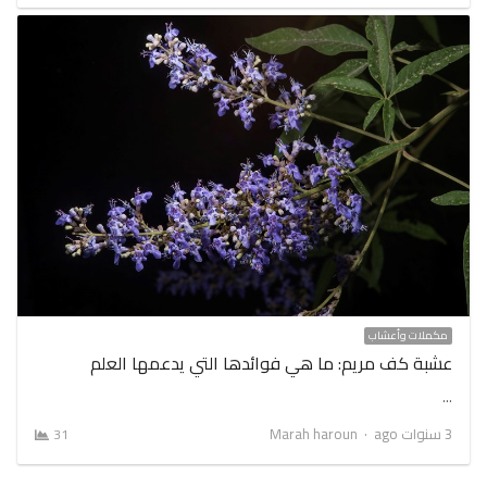
مكملات وأعشاب
عشبة كف مريم: ما هي فوائدها التي يدعمها العلم
…
Author
3 سنوات ago
Marah haroun
31