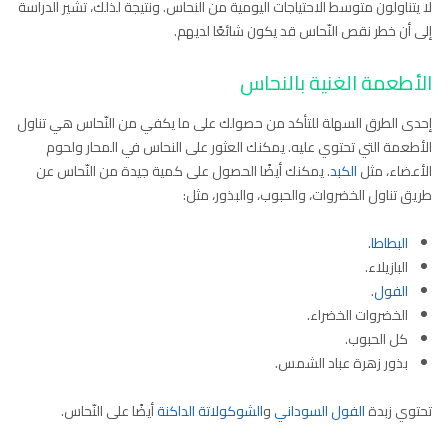
لا يتناولون متوسط الاحتياجات اليومية من النحاس. ونتيجة لذلك، تشير الدراسة
إلى أن خطر نقص النّحاس قد يكون شائعًا لديهم.
الأطعمة الغنية بالنحاس
إحدى الطرق السهلة للتأكد من حصولك على ما يكفي من النّحاس هي تناول
الأطعمة التي تحتوي عليه. يمكنك العثور على النحاس في المحار ولحوم
الأعضاء، مثل
الكبد
. يمكنك أيضًا الحصول على كمية جيدة من النّحاس عن
طريق تناول الخضروات، والحبوب، والبذور، مثل:
البطاطا
.
البازيلاء.
الفول
.
الخضروات الخضراء.
كل الحبوب.
بذور زهرة عباد الشمس.
تحتوي زبدة
الفول السوداني
و
الشوكولاتة الداكنة
أيضًا على النّحاس.