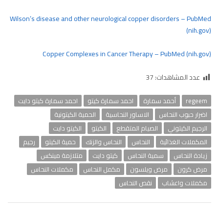
Wilson’s disease and other neurological copper disorders – PubMed
(nih.gov)
Copper Complexes in Cancer Therapy – PubMed (nih.gov)
عدد المشاهدات:
37
regeem
أحمد سمارة
احمد سمارة كيتو
احمد سمارة كيتو دايت
اضرار حبوب النحاس
الاساور النحاسية
الحمية الكيتونية
الرجيم الكيتوني
الصيام المتقطع
الكيتو
الكيتو دايت
المكملات الغذائية
النحاس
النحاس والزنك
حمية الكيتو
رجيم
زيادة النحاس
سمية النحاس
كيتو دايت
متلازمة مينكس
مرض كرون
مرض ويلسون
مكمل النحاس
مكملات النحاس
مكملات واعشاب
نقص النحاس