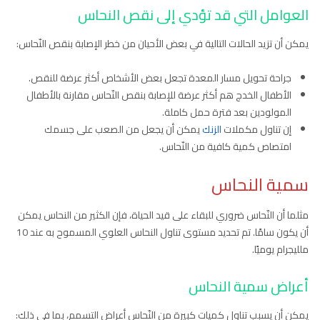
العوامل التي قد تؤدي إلى نقص النحاس
يمكن أن تزيد الحالات التالية في بعض الأحيان من خطر الإصابة بنقص النّحاس:
جراحة تحويل مسار المعدة تجعل بعض الأشخاص أكثر عرضة للنقص.
الأطفال الخدج هم أكثر عرضة للإصابة بنقص النّحاس مقارنة بالأطفال
المولودين بعد فترة حمل كاملة.
إن تناول مكملات
الزنك
يمكن أن يجعل من الصعب على جسمك
امتصاص كمية كافية من النّحاس.
سمية النحاس
مثلما أن النّحاس ضروري للبقاء على قيد الحياة، فإن الكثير من النحاس يمكن
أن يكون سامًا. تم تحديد مستوى تناول النحاس العلوي المسموح به عند 10
ملليجرام يوميًا.
أعراض سمية النحاس
يمكن أن يسبب تناول كميات كبيرة من النّحاس أعراض التسمم، بما في ذلك: