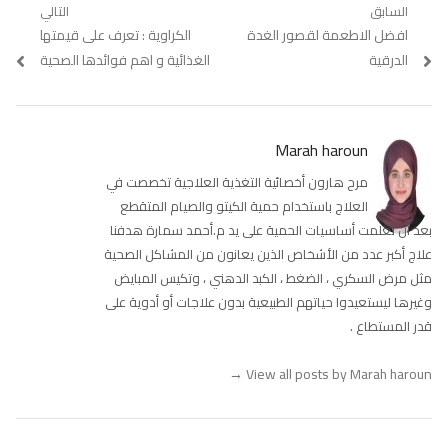
تصفّح
السابق
التالي
Previous
افضل الاطعمة لقصور الغدة
Next
الكراوية : تعرف على قيمتها
المقالات
post:
post:
الدرقية
الغذائية و اهم فوائدها الصحية
Marah haroun
مرح هارون أخصائية التغذية العلاجية تخصصت في
العلاج باستخدام حمية الكيتو والصيام المتقطع
بعد أن تعلمت أساسيات الحمية على يد م.أحمد سمارة هدفنا
علاج أكبر عدد من الأشخاص الذين يعانون من المشاكل الصحية
مثل مرض السكري ، الضغط ، الكبد الدهني ، وتكيس المبايض
وغيرها ليستعيدوا حياتهم الطبيعية بدون علاجات أو أدوية على
قدر المستطاع .
→
View all posts by Marah haroun