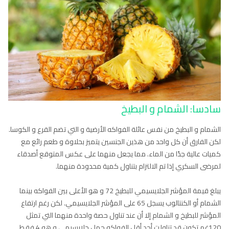
سادسا: الشمام و البطيخ
الشمام و البطيخ من نفس عائلة الفواكه الأرضية و التي تضم القرع و الكوسا.
لكن الفارق أن كل واحد من هذين الجنسين يتميز بحلاوة و طعم رائع مع
كميات عالية جدًا من الماء. مما يجعل منهما على عكس المتوقع أصدقاء
لمرضى السكري إذا تم الالتزام بتناول كمية محدودة منهما.
يبلغ قيمة المؤشر الجلايسيمي للبطيخ 72 و هو الأعلى بين الفواكه بينما
الشمام أو الكنتالوب يسجل 65 على المؤشر الجلايسيمي. لكن رغم ارتفاع
المؤشر للبطيخ و الشمام إلا أن عند تناول حصة واحدة منهما التي تمثل
120غم تكون قد تناولت أحد أقل الفواكه حمل جلايسيمي و هو 4 فقط.