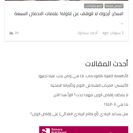
أمراض مزمنة
كيتو ولوكارب
السكر: أرجوك لا تتوقف عن تناوله! علامات الادمان السبعة
…
Author
3 سنوات ago
أحمد سمارة
28
أحدث المقالات
الأطعمة الغنية بالفودماب: ما هي ومن يجب عليه تجنبها
الأليسين: المركب النشط في الثوم وتأثيراته الصحية
لا يمكنك إنقاص الوزن مهما حدث؟ اقرأ هذا الآن
ما هي GLP-3؟
هل يساعد الزبادي (أو نظام الزبادي الغذائي) على إنقاص الوزن؟