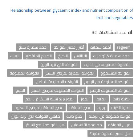
Relationship between glycaemic index and nutrient composition of
fruit and vegetables
عدد المشاهدات:
32
regeem
أحمد سمارة
أضرار عصير الفواكه
احمد سمارة كيتو
احمد سمارة كيتو دايت
الاناناس
البطيخ
الصيام المتقطع
العنب
الفاكهة الممنوعة في الدايت
الفواكه التي تزيد الوزن
الفواكه المسموح
الفواكه المضرة لمرضى السكر
الفواكه الممنوعة
الفواكه الممنوعة في الرجيم
الفواكه الممنوعة للحامل
الفواكه الممنوعة للرجيم
الفواكه الممنوعة لمرضى السكر
الكيتو
الكيتو دايت
المانجا
الموز
الموز يزيد نسبة السكر في الدم
حمية الكيتو
رجيم
عصير الفواكه
عصير الفواكه لمرضى السكري
فواكه ممنوعة في الرجيم
كيتو دايت
ماهي الفواكه التي تزيد الوزن
مربى الفواكه
مقاومة الأنسولين
هل الفواكه ترفع السكر
هل عصير الفاكهة مفيد؟