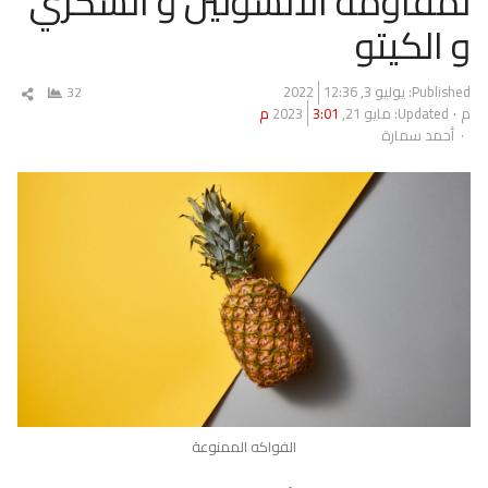
لمقاومة الانسولين و السكري
و الكيتو
Published:
يوليو 3, 2022
12:36
32
شار
م
Updated: مايو 21, 2023
3:01 م
المق
Author
أحمد سمارة
الفواكه الممنوعة