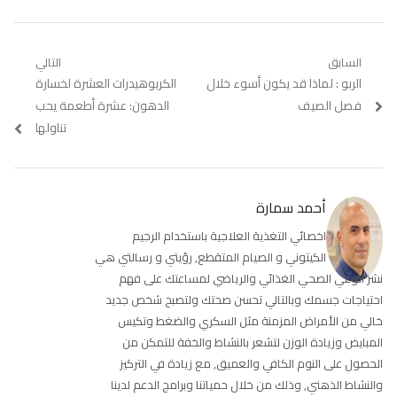
تصفّح
السابق
التالي
Previous
الربو : لماذا قد يكون أسوء خلال
Next
الكربوهيدرات العشرة لخسارة
المقالات
post:
post:
فصل الصيف
الدهون: عشرة أطعمة يحب
تناولها
أحمد سمارة
اخصائي التغذية العلاجية باستخدام الرجيم
الكيتوني و الصيام المتقطع, رؤيتي و رسالتي هي
نشر الوعي الصحي الغذائي والرياضي لمساعتك على فهم
احتياجات جسمك وبالتالي تحسن صحتك ولتصبح شخص جديد
خالي من الأمراض المزمنة مثل السكري والضغط وتكيس
المبايض وزيادة الوزن لتشعر بالنشاط والخفة للتمكن من
الحصول على النوم الكافي والعميق, مع زيادة في التركيز
والنشاط الذهني, وذلك من خلال حمياتنا وبرامج الدعم لدينا