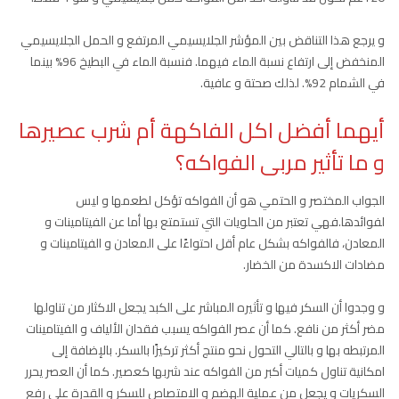
و يرجع هذا التناقض بين المؤشر الجلايسيمي المرتفع و الحمل الجلايسيمي
المنخفض إلى ارتفاع نسبة الماء فيهما. فنسبة الماء في البطيخ 96% بينما
في الشمام 92%. لذلك صحتة و عافية.
أيهما أفضل اكل الفاكهة أم شرب عصيرها
و ما تأثير مربى الفواكه؟
الجواب المختصر و الحتمي هو أن الفواكه تؤكل لطعمها و ليس
لفوائدها.فهي تعتبر من الحلويات التي تستمتع بها أما عن الفيتامينات و
المعادن، فالفواكه بشكل عام أقل احتواءًا على المعادن و الفيتامينات و
مضادات الاكسدة من الخضار.
و وجدوا أن السكر فيها و تأثيره المباشر على الكبد يجعل الاكثار من تناولها
مضر أكثر من نافع. كما أن عصر الفواكه يسبب فقدان الألياف و الفيتامينات
المرتبطه بها و بالتالي التحول نحو منتج أكثر تركيزًا بالسكر. بالإضافة إلى
امكانية تناول كميات أكبر من الفواكه عند شربها كعصير. كما أن العصر يحرر
السكريات و يجعل من عملية الهضم و الامتصاص للسكر و القدرة على رفع