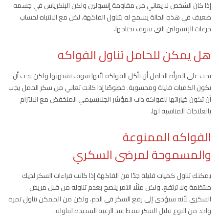
إذا كان الشخص لا يعاني من مقاومة إنسولين ولكن البنكرياس في جسمه
ضعيف في هذه الحالة يسمح له بتناول الفاكهة. لكن مع الانتباه لحساب
جرعات الإنسولين التي سوف يحتاجها.
هل يمكن للحامل تناول الفواكه
يجب على المرأة الحامل أن تأكل الفواكه لأنها سوف تشتهيها ولكن يجب أن
تكون الكميات قليلة ومحسوبة. خصوصًا إذا كانت تعاني من سكر الحمل يجب
أن تكون خياراتها للفواكه ذات المؤشر الجلايسيمي المنخفض مع الالتزام
بالعلاجات المناسبة لها.
الفواكه الممنوعة
والمسموحة لمرضى السكري
يمكنك تناول كميات قليلة جدًا من الفاكهة إذا كانت قراءات السكر لديك
منتظمة ولا ترتفع. ولكن مثلًا التمر ينصح بعدم تناوله من قبل مريض
السكري لأنه سيؤدي إلى رفع السكر في الدم. ولكن من الممكن تناول تمرة
واحد من النوع قليل السكر فقط عند الرغبة الشديدة لتناوله.