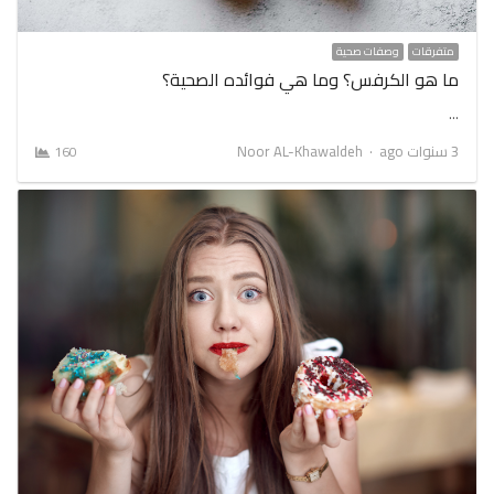
متفرقات
وصفات صحية
ما هو الكرفس؟ وما هي فوائده الصحية؟
…
Author
3 سنوات ago
Noor AL-Khawaldeh
160