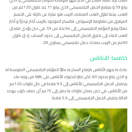
يبلغ 59 و مرتفع الحمل الجلايسيمي الذي يبلغ 11 عند تناول 120غم من
العنب. بينما تناول العنب المجفف الزبيب هو عبارة عن كارثة على الجسم
المرهق من مقاومة الإنسولين. فالسكر الموجود بالزبيب أكثر تركيزًا و أكثر
نضجًا يرفع المؤشر الجلايسيمي إلى 64 بدلا من 59. في حين يؤدي فقدان
العنب للماء إلى تحليق الحمل الجلايسيمي إلى حدود السحاب. إذ إن تناول
60غم من الزبيب يمنحك حمل جلايسيمي يساوي 28.
خامسا: الاناناس
عادة ما يتهم الأناناس بارتفاع السكر به نظرًا للمؤشر الجلايسيمي المتوسط له
و الذي يبلغ بحدود 60. لكن نظرا لاحتواء الأناناس على 86% من وزنه ماء
ينخفض الحمل الجلايسيمي للأناناس إلى 9.9 فقط في حال تناولت 120غم
من الأناناس. في حين يمكن تناولك ما يصل إلى 75غم أي نصف كوب بهذه
الحالة يخفض الحمل الجلايسيمي إلى 5.9 فقط.