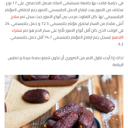
في دراسة قامت بها جامعة مستشفى الملك فيصل التخصصي على 17 نوع
مختلف من التمور بينت ارتفاع الحمل الجلايسمي للتمور رغم انخفاض المؤشر
الجلايسيمي لها. كان التفاوت مرعب بين أنواع التمور حيث سجل تمر
سلاج
أعلى مقدار من السكر ليحقق مؤشر جلايسيمي 72.5 و حمل جلايسيمي .24
في الوقت الذي كان أقل أنواع التمور تأثيرا على سكر الدم هو تمر
شقراء
القصيم
ليسجل رغم ارتفاع المؤشر جلايسيمي 74.7 أقل حمل جلايسيمي
9.2 .
لذلك إذا أردت تناول التمر من الضروري أن تكون تتمتع بصحة جيدة و تمارس
الرياضة.