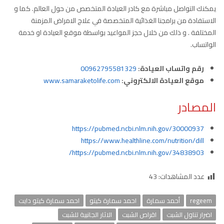
يمكنك التواصل مباشرة مع كادر العيادة المتخصص من حول العالم. كما و
الاستفادة من برامجنا الغذائية المتخصصة في علاج الامراض المزمنة
المختلفة . و ذلك من خلال حجز المواعيد بواسطة موقع العيادة او خدمة
الواتساب.
رقم واتساب العيادة:
00962795581329
موقع العيادة الالكتروني:
www.samaraketolife.com
المصادر
https://pubmed.ncbi.nlm.nih.gov/30000937
https://www.healthline.com/nutrition/dill
https://pubmed.ncbi.nlm.nih.gov/34838903/
عدد المشاهدات:
43
regeem
أحمد سمارة
احمد سمارة كيتو
احمد سمارة كيتو دايت
اضرار تناول الشبت
اقراص الشبت
الاثار الجانبية للشبت