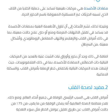
مضادات الأكسدة
هي مركبات طبيعية تساعد على حماية الخلايا من التلف
الذي تسببه الجزيئات غير المستقرة المعروفة باسم الجذور الحرة.
ونتيجة لذلك، تشير الأبحاث إلى أن تناول الأطعمة الغنية بمضادات الأكسدة
قد يساعد في تقليل الالتهابات المزمنة ومنع أو حتى علاج حالات معينة، بما
في ذلك أمراض القلب والزهايمر والتهاب المفاصل الروماتويدي وأشكال
معينة .من السرطان
اضافة الى ذلك وجد أن بذور وأوراق نبات الشبت غنية بالعديد من المركبات
النباتية ذات الخصائص المضادة للأكسدة، بما في ذلك الفلافونويدات. حيث
ارتبطت هذه المركبات النباتية بانخفاض خطر الإصابة بأمراض القلب .والسكتة
الدماغية
2.مفيد لصحة القلب
أمراض القلب هي السبب الرئيسي للوفاة في جميع أنحاء العالم. ومع ذلك،
تقدر منظمة الصحة العالمية أنه يمكن الوقاية من ما يقرب من 75٪ من
حالات أمراض القلب عن طريق تقليل عوامل الخطر مثل سوء التغذية