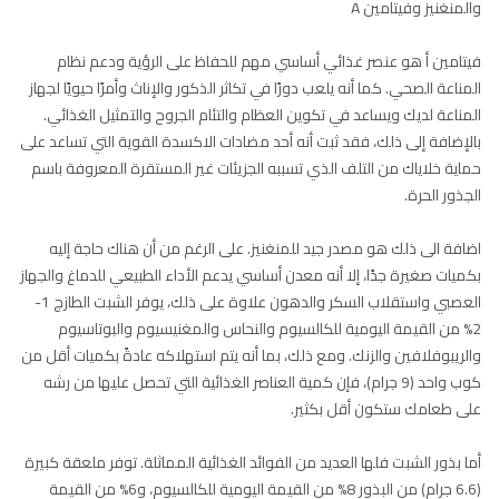
والمنغنيز وفيتامين A
فيتامين أ هو عنصر غذائي أساسي مهم للحفاظ على الرؤية ودعم نظام
المناعة الصحي. كما أنه يلعب دورًا في تكاثر الذكور والإناث وأمرًا حيويًا لجهاز
المناعة لديك ويساعد في تكوين العظام والتئام الجروح والتمثيل الغذائي.
بالإضافة إلى ذلك، فقد ثبت أنه أحد مضادات الاكسدة القوية التي تساعد على
حماية خلاياك من التلف الذي تسببه الجزيئات غير المستقرة المعروفة باسم
الجذور الحرة.
اضافة الى ذلك هو مصدر جيد للمنغنيز. على الرغم من أن هناك حاجة إليه
بكميات صغيرة جدًا، إلا أنه معدن أساسي يدعم الأداء الطبيعي للدماغ والجهاز
العصبي واستقلاب السكر والدهون علاوة على ذلك، يوفر الشبت الطازج 1-
2% من القيمة اليومية للكالسيوم والنحاس والمغنيسيوم والبوتاسيوم
والريبوفلافين والزنك. ومع ذلك، بما أنه يتم استهلاكه عادةً بكميات أقل من
كوب واحد (9 جرام)، فإن كمية العناصر الغذائية التي تحصل عليها من رشه
على طعامك ستكون أقل بكثير.
أما بذور الشبت فلها العديد من الفوائد الغذائية المماثلة. توفر ملعقة كبيرة
(6.6 جرام) من البذور 8% من القيمة اليومية للكالسيوم، و6% من القيمة