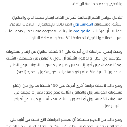
والتدخين وعدم ممارسة الرياضة.
تشمل عوامل الخطر الإضافية لأمراض القلب ارتفاع ضغط الدم، والدهون
الثلاثية، ومستويات
الكوليسترول
الضار (LDL) بالإضافة إلى الالتهاب المزمن.
كما ثبت أن مركبات
الفلافونويد
، مثل تلك الموجودة فيه، تحمي صحة القلب
بسبب خصائصها القوية المضادة للأكسدة والمضادة للالتهابات.
وجدت إحدى الدراسات التي أجريت على 91 شخصًا يعانون من ارتفاع مستويات
الكوليسترول الكلي والدهون الثلاثية أن تناول 6 أقراص من مستخلص الشبت
يوميًا لمدة شهرين أدى إلى تحسن كبير في مستويات الكوليسترول الكلي
.والدهون الثلاثية ولكنه لم يغير مستويات الكوليسترول الحميد (الجيد)
ومع ذلك، لاحظت دراسة أخرى أجريت على 150 شخصًا يعانون من ارتفاع
مستويات الكوليسترول والدهون الثلاثية عدم وجود تغييرات مهمة في
مستويات الكوليسترول أو الدهون الثلاثية بعد 6 أسابيع من تناول أقراص
الشبت يوميًا.
ومع ذلك، من المهم ملاحظة أن معظم الدراسات التي تبحث في آثاره على
صحة القلب قد استخدمت مستخلصات الشبت. ونتيجة لذلك، ليس من الواضح