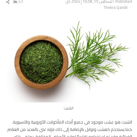
Published:
أغسطس 15, 2024
10:58 ص
43
شار
Author
Thekra Qandil
المق
الشبت
الشبت هو عشب موجود في جميع أنحاء المأكولات الأوروبية والآسيوية.
كما يستخدم كعشب وتوابل بالإضافة إلى ذلك فإنه غني بالعديد من العناصر
الغذائية وقد تم استخدامه تقليديًا لعلاج الأمراض المختلفة، بما في ذلك