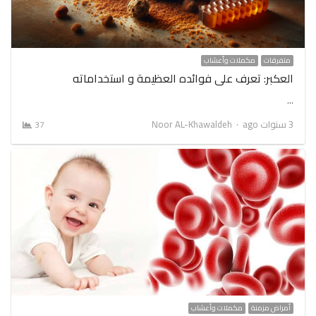
متفرقات
مكملات وأعشاب
العكبر: تعرف على فوائده العظيمة و استخداماته
…
Author
3 سنوات ago
Noor AL-Khawaldeh
37
أمراض مزمنة
مكملات وأعشاب