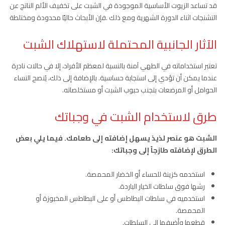
قد تساعد الزيوت الأساسية الموجودة في الشبت على تخفيف الألم الناتج عن
التشنجات اثناء الدورة الشهرية ومع ذلك .فإن الأبحاث حاليًا محدودة ومختلطة
الآثار الجانبية المحتملة لاستهلاك الشبت
تعتبر استخداماته في الطهي آمنة بالنسبة لمعظم الأفراد، إلا في حالات نادرة
عندما يمكن أن تؤدي إلى استجابة حساسية. بالإضافة إلى ذلك، يُنصح النساء
الحوامل أو المرضعات بتجنب حبوب الشبت أو مستخلصاته.
طرق لاستخدام الشبت في وجباتك
الشبت هو عنصر لذيذ يسهل إضافته إلى طعامك. فيما يلي بعض
الطرق لإضافته طازجاً إلى وجباتك:
استخدمه كزينة للحساء أو الخضار المحمصة.
رشها فوق سلطات الخيار الباردة.
استخدميه في سلطات البطاطس أو على البطاطس المخبوزة أو
المحمصة.
قطعها وأضيفها إلى السلطات.