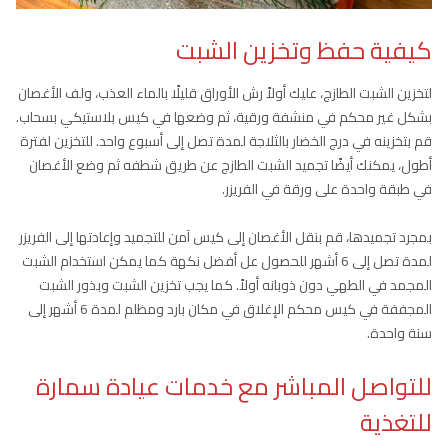
كيفية حفظ وتخزين الشبت
لتخزين الشبت الطازج، عليك أولاً رش الأوراق قليلًا بالماء العذب، ولف الأغصان
بشكل غير محكم في منشفة ورقية، ثم وضعها في كيس بلاستيكي بسحاب.
قم بتخزينه في درج الخضار بالثلاجة لمدة تصل إلى أسبوع واحد. للتخزين لفترة
أطول، يمكنك أيضًا تجميد الشبت الطازج عن طريق شطفه ثم وضع الأغصان
في طبقة واحدة على ورقة في الفريزر.
بمجرد تجميدها، قم بنقل الأغصان إلى كيس آمن للتجميد وإعادتها إلى الفريزر
لمدة تصل إلى 6 أشهر للحصول عل أفضل نكهة كما يمكن استخدام الشبت
المجمد في الطهي دون ذوبانه أولاً. كما يجب تخزين الشبت وبذور الشبت
المجففة في كيس محكم الإغلاق في مكان بارد ومظلم لمدة 6 أشهر إلى
سنة واحدة.
للتواصل المباشر مع خدمات عيادة سمارة
للتغذية