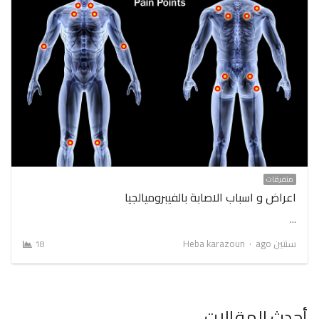
متفرقات
اعراض و اسباب الاصابة بالفيبروميالجيا
…
Author
سنتين ago
Heba karazoun
18
أحدث المقالات