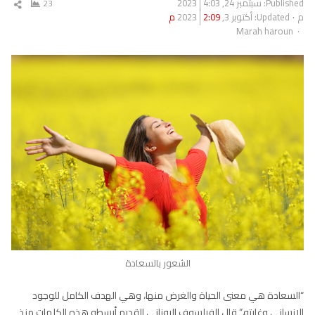
Published:
سبتمبر 24, 2023
4:03
23
شار
م
Updated: أكتوبر 3, 2023
2:09 م
المق
Author
Marah haroun
الشعور بالسعادة
“السعادة هي معنى الحياة والغرض منها، وهي الهدف الكامل للوجود
الإنساني وغايته.” قال الفيلسوف اليوناني القديم أرسطو هذه الكلمات منذ