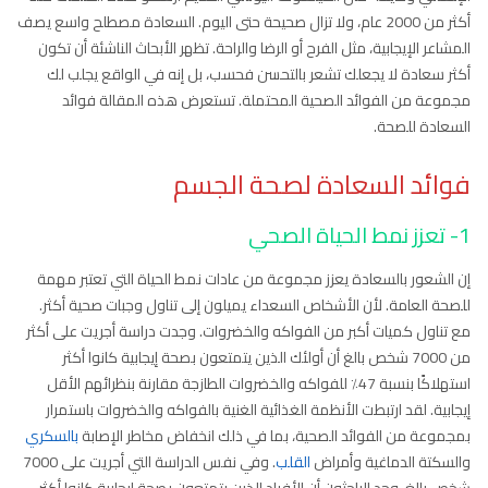
أكثر من 2000 عام، ولا تزال صحيحة حتى اليوم. السعادة مصطلح واسع يصف
المشاعر الإيجابية، مثل الفرح أو الرضا والراحة. تظهر الأبحاث الناشئة أن تكون
أكثر سعادة لا يجعلك تشعر بالتحسن فحسب، بل إنه في الواقع يجلب لك
مجموعة من الفوائد الصحية المحتملة. تستعرض هذه المقالة فوائد
السعادة للصحة.
فوائد السعادة لصحة الجسم
1- تعزز نمط الحياة الصحي
إن الشعور بالسعادة يعزز مجموعة من عادات نمط الحياة التي تعتبر مهمة
للصحة العامة. لأن الأشخاص السعداء يميلون إلى تناول وجبات صحية أكثر.
مع تناول كميات أكبر من الفواكه والخضروات. وجدت دراسة أجريت على أكثر
من 7000 شخص بالغ أن أولئك الذين يتمتعون بصحة إيجابية كانوا أكثر
استهلاكًا بنسبة 47٪ للفواكه والخضروات الطازجة مقارنة بنظرائهم الأقل
إيجابية. لقد ارتبطت الأنظمة الغذائية الغنية بالفواكه والخضروات باستمرار
بمجموعة من الفوائد الصحية، بما في ذلك انخفاض مخاطر الإصابة
بالسكري
والسكتة الدماغية وأمراض
القلب
. وفي نفس الدراسة التي أجريت على 7000
شخص بالغ، وجد الباحثون أن الأفراد الذين يتمتعون بصحة إيجابية كانوا أكثر