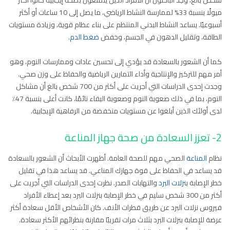
ميولًا بنسبة 33% لممارسة النشاط الرياضي، ما يصل إلى 10 ساعات أو أكثر
أسبوعيًا. يساعد النشاط البدني المنتظم على بناء عظام قوية، وزيادة مستويات
الطاقة، وتقليل الدهون في الجسم، وخفض
ضغط الدم
.
كما أن الشعور بالسعادة قد يؤدي إلى تحسين عادات وممارسات النوم، وهو
أمر مهم للتركيز والإنتاجية وأداء التمارين الرياضية والحفاظ على وزن صحي.
وجدت إحدى الدراسات التي أجريت على أكثر من 700 شخص بالغ أن مشاكل
النوم، بما في ذلك صعوبة النوم وصعوبة البقاء نائمًا، كانت أعلى بنسبة 47٪
لدى أولئك الذين أبلغوا عن مستويات منخفضة من الرفاهية الإيجابية.
2- تعزز السعادة من صحة جهاز المناعة
نظام
المناعة
الصحي مهم للصحة العامة. أظهرت الأبحاث أن الشعور بالسعادة
قد يساعد في الحفاظ على قوة جهازك المناعي. قد يساعد هذا في تقليل
خطر الإصابة ب
نزلات البرد
والتهابات الصدر. نظرت إحدى الدراسات التي أجريت على
أكثر من 300 شخص سليم في خطر الإصابة بنزلات البرد بعد إعطاء الأفراد
فيروس نزلات البرد عن طريق قطرات الأنف. كان الأشخاص الأقل سعادة أكثر
عرضة للإصابة بنزلات البرد بثلاث مرات تقريبًا مقارنة بنظرائهم الأكثر سعادة.