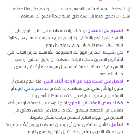
إن السعادة لا تجعلك تشعر بالتحسن فحسب، بل إنها مفيدة أيضًا لصحتك
بشكل لا يصدق. فيما يلي ستة طرق مثبتة علميًا لتصبح أكثر سعادة.
التعبير عن الامتنان:
يمكنك زيادة سعادتك من خلال التركيز على
الأشياء التي تشعر بالامتنان لها. إحدى طرق ممارسة الامتنان هي كتابة
ثلاثة أشياء تشعر بالامتنان لها في نهاية كل يوم.
كن نشيطًا:
التمارين الهوائية، المعروفة أيضًا باسم تمارين القلب، هي
أكثر أنواع التمارين فعالية لزيادة السعادة. لن يكون المشي أو لعب
التنس مفيدًا لصحتك البدنية فحسب، بل سيساعدك أيضًا في تحسين
حالتك المزاجية.
ا
حصل على قسط جيد من الراحة أثناء الليل:
قلة النوم يمكن أن
يكون لها تأثير سلبي على سعادتك. إذا كنت تواجه
صعوبة في النوم
أو
الاستمرار فيه، فيجب عليك حل هذه المشكلة بأسرع وقت.
قضاء بعض الوقت في الخارج:
اخرج للنزهة في الحديقة، أو قم بأداء
تمارينك في الحديقة. يستغرق الأمر ما لا يقل عن خمس دقائق من
التمارين في الهواء الطلق لتحسين مزاجك بشكل ملحوظ.
التأمل:
التأمل المنتظم يمكن أن يزيد من السعادة ويوفر أيضًا مجموعة
من الفوائد الأخرى، بما في ذلك تقليل التوتر وتحسين النوم.