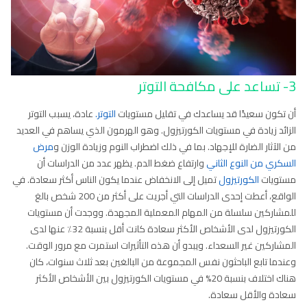
3- تساعد على مكافحة التوتر
أن تكون سعيدًا قد يساعدك في تقليل مستويات
التوتر.
عادة، يسبب التوتر
الزائد زيادة في مستويات الكورتيزول. وهو الهرمون الذي يساهم في العديد
من الآثار الضارة للإجهاد. بما في ذلك اضطراب النوم وزيادة الوزن و
مرض
السكري من النوع الثاني
وارتفاع ضغط الدم. يظهر عدد من الدراسات أن
مستويات
الكورتيزول
تميل إلى الانخفاض عندما يكون الناس أكثر سعادة. في
الواقع، أعطت إحدى الدراسات التي أجريت على أكثر من 200 شخص بالغ
للمشاركين سلسلة من المهام المعملية المجهدة. ووجدت أن مستويات
الكورتيزول لدى الأشخاص الأكثر سعادة كانت أقل بنسبة 32٪ عنها لدى
المشاركين غير السعداء. ويبدو أن هذه التأثيرات استمرت مع مرور الوقت.
وعندما تابع الباحثون نفس المجموعة من البالغين بعد ثلاث سنوات، كان
هناك اختلاف بنسبة 20% في مستويات الكورتيزول بين الأشخاص الأكثر
سعادة والأقل سعادة.