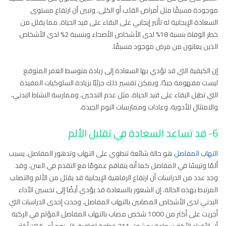
موجودة مسبقًا مثل أمراض القلب أو الكلى. وتبين أن ارتفاع مستوى
السعادة الإيجابية له تأثير إيجابي على البقاء على قيد الحياة. مما يقلل من
خطر الوفاة بنسبة 18% لدى الأشخاص الأصحاء وبنسبة 2% لدى الأشخاص
الذين يعانون من مرض موجود مسبقًا.
إن الكيفية التي قد تؤدي بها السعادة إلى زيادة متوسط العمر المتوقع
ليست مفهومة جيدًا. ويمكن تفسير ذلك جزئيًا بزيادة السلوكيات المفيدة
التي تطيل البقاء على قيد الحياة. مثل عدم التدخين، وممارسة النشاط البدني،
والامتثال للأدوية، وعادات وممارسات النوم الجيدة.
6- قد تساعد السعادة في تقليل الألم
التهاب المفاصل
هو حالة شائعة تنطوي على التهاب وتدهور المفاصل. يسبب
ألمًا وتيبسًا في المفاصل كما أنه يتفاقم عمومًا مع التقدم في السن. وقد
وجد عدد من الدراسات أن ارتفاع الرفاهية الإيجابية قد يقلل من الألم والتصلب
المرتبط بهذه الحالة. إن الشعور بالسعادة قد يؤدي أيضًا إلى تحسين الأداء
البدني لدى الأشخاص المصابين بالتهاب المفاصل. وجدت إحدى الدراسات التي
أجريت على أكثر من 1000 شخص مصاب بالتهاب المفاصل المؤلم في الركبة
أن الأفراد الأكثر سعادة يمشون 711 خطوة إضافية كل يوم أي 8.5٪ أكثر