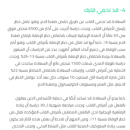
4- قد تحمي قلبك
السعادة قد تحمي القلب عن طريق خفض ضغط الدم، وهو عامل خطر
رئيسي لأمراض القلب. وجدت دراسة أجريت على أكثر من 6500 شخص فوق
سن 65 عامًا أن الصحة الإيجابية ارتبطت بانخفاض خطر الإصابة بارتفاع ضغط
الدم بنسبة 9٪. كما أنها قد تقلل من خطر الإصابة بأمراض القلب، وهو أكبر
سبب للوفاة في جميع أنحاء العالم. أظهرت عدد من الدراسات أن الشعور
بالسعادة يرتبط بانخفاض خطر الإصابة بأمراض القلب بنسبة 13-26%. وجدت
دراسة طويلة المدى شملت 1500 شخص بالغ أن السعادة ساعدت في
الحماية من أمراض القلب. وارتبطت السعادة بانخفاض المخاطر بنسبة 22%
خلال فترة الدراسة التي استمرت 10 سنوات، حتى بعد أخذ عوامل الخطر في
الاعتبار، مثل العمر ومستويات الكوليسترول وضغط الدم.
كما يبدو أن السعادة قد تساعد أيضًا في حماية الأشخاص الذين يعانون
بالفعل من أمراض القلب. وجدت مراجعة منهجية لـ 30 دراسة أن زيادة
الرفاهية الإيجابية لدى البالغين المصابين بأمراض القلب المؤكدة تقلل من
خطر الوفاة بنسبة 11٪. ومن المهم أن نلاحظ أن بعض هذه الآثار قد يكون
بسبب زيادة السلوكيات الصحية للقلب مثل النشاط البدني، وتجنب التدخين