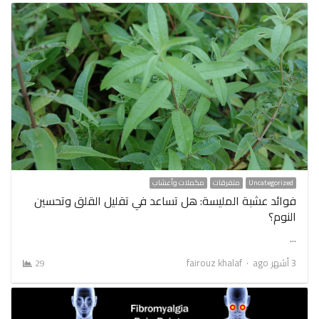
Uncategorized
متفرقات
مكملات وأعشاب
فوائد عشبة المليسة: هل تساعد في تقليل القلق وتحسين
النوم؟
…
Author
3 أشهر ago
fairouz khalaf
29