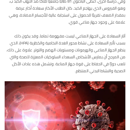
وفي دراسة أخرى، أعطى الباحثون 81 طالبًا جامعيًا لقاحًا ضد التهاب الكبد ب،
وهو الفيروس الذي يهاجم الكبد. كان الطلاب الأكثر سعادة أكثر عرضة
بمقدار الضعف تقريبًا للحصول على استجابة عالية للأجسام المضادة، وهي
علامة على وجود جهاز مناعي قوي.
آثار السعادة على الجهاز المناعي ليست مفهومة تماما. وقد يكون ذلك
بسبب تأثير السعادة على نشاط محور الغدة النخامية والكظرية (HPA)، الذي
ينظم الجهاز المناعي والهرمونات ومستويات الهضم والتوتر. علاوة على ذلك،
من المرجح أن يمارس الأشخاص السعداء السلوكيات المعززة للصحة والتي
تلعب دورًا في الحفاظ على قوة جهاز المناعة. وتشمل هذه عادات الأكل
الصحية والنشاط البدني المنتظم.