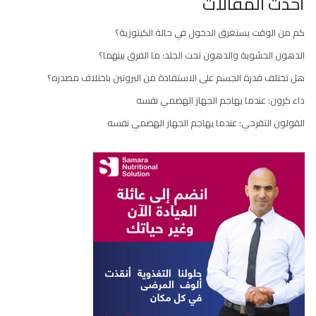
أحدث المقالات
كم من الوقت يستغرق الدخول في حالة الكيتوزية؟
الدهون الحشوية والدهون تحت الجلد: ما الفرق بينهما؟
هل تختلف قدرة الجسم على الاستفادة من البروتين باختلاف مصدره؟
داء كرون: عندما يهاجم الجهاز الهضمي نفسه
القولون التقرحي: عندما يهاجم الجهاز الهضمي نفسه