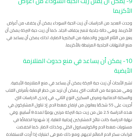
9- يمكن أن يقلل زيت الحبة السوداء من أعراض
الأكزيما
وجدت العديد من الدراسات أن زيت الحبة السوداء يمكن أن يخفف من أعراض
الأكزيما. وهي حالة جلدية تتمبز بجفاف الجلد. كما أن زيت حبة البركة يمكن أن
يعزز من التئام الجروح والحماية من البكتيريا الضارة. لذلك يمكن أن يساعد في
منع الالتهابات الجلدية المرتبطة بالأكزيما.
10- يمكن أن يساعد في منع حدوث المتلازمة
الأيضية
تشير الأبحاث أن زيت حبة البركة يمكن أن يساعد في منع المتلازمة الأيضية.
وهي مجموعة من الحالات التي يمكن أن تزيد من خطر الإصابة بأمراض القلب
والسكتة الدماغية ومرض السكري النوع الثاني. في إحدى الدراسات التي
أجريت على 55 شخصًا يعانون من ارتفاع ضغط الدم. إذ تناول المشاركون في
هذه الدراسة 2.5 مل من زيت حبة البركة مرتين يوميًا لمدة 8 أسابيع. وفي
نهاية الدراسة كانت نتائج المشاركين إيجابية للغاية. إذ شهدوا انخفاضًا في
مستويات ضغط الدم والكوليسترول الكلي وكذلك الضار. كما انخفضت
قراءات سكر الدم الصائم لديهم. ومع ذلك ضع في اعتبارك إذا أردت الاستفادة