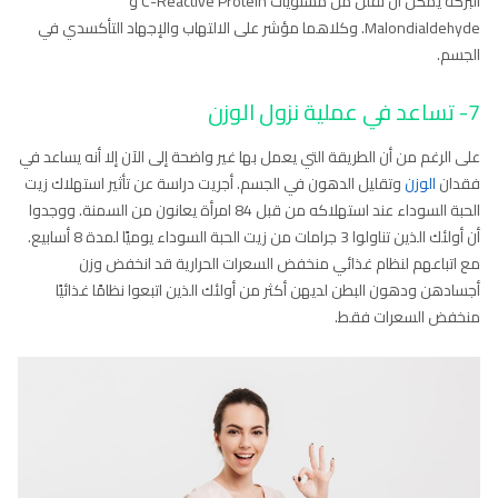
البركة يمكن أن تقلل من مستويات C-Reactive Protein و
Malondialdehyde. وكلاهما مؤشر على الالتهاب والإجهاد التأكسدي في
الجسم.
7- تساعد في عملية نزول الوزن
على الرغم من أن الطريقة التي يعمل بها غير واضحة إلى الآن إلا أنه يساعد في
فقدان
الوزن
وتقليل الدهون في الجسم. أجريت دراسة عن تأثير استهلاك زيت
الحبة السوداء عند استهلاكه من قبل 84 امرأة يعانون من السمنة. ووجدوا
أن أولئك الذين تناولوا 3 جرامات من زيت الحبة السوداء يوميًا لمدة 8 أسابيع.
مع اتباعهم لنظام غذائي منخفض السعرات الحرارية قد انخفض وزن
أجسادهن ودهون البطن لديهن أكثر من أولئك الذين اتبعوا نظامًا غذائيًا
منخفض السعرات فقط.