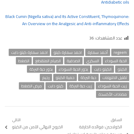
Antidiabetic oils
Black Cumin (Nigella sativa) and Its Active Constituent, Thymoquinone:
An Overview on the Analgesic and Anti-inflammatory Effects
عدد المشاهدات:
36
regeem
أحمد سمارة
احمد سمارة كيتو
احمد سمارة كيتو دايت
الحبة السوداء
السكري
الصدفية
الصيام المتقطع
الضغط
الكيتو
الكيتو دايت
بذور الحبة السوداء
بذور حبة البركة
تقليل الالتهابات
حبة البركة
حمية الكيتو
رجيم
زيت الحبة السوداء
زيت حبة البركة
كيتو دايت
مرض الضغط
مضادات الأكسدة
تصفّح
السابق
التالي
Previous
الكولاجين: فوائده الخارقة
Next
الخروج النهائي الآمن من الكيتو
المقالات
post:
post: