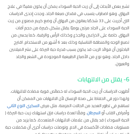
تشير بعض الأبحاث إلى أن زيت الحبة السوداء يمكن أن يكون مفيدًا في علاج
البهاق. وهو اضطراب يتسبب في فقدان صبغة الجلد. وجدت إحدى الدراسات
التي أجريت على 33 شخصًا يعانون من البهاق أن وضع كريم مصنوع من زيت
الحبة السوداء على الجلد مرتين يوميًا .يقلل بشكل كبيرة من حجم آفات
البهاق. خاصة على الذراعين والجذع وكذلك الرأس والرقبة. كما يحسن من
تصبغ الوجه والمنطقة التناسلية وذلك بعد 6 أشهر من الاستخدام. اقترح
الباحثون أن فوائد الزيت قد يكون بسبب قدرة حبة البركة على نشر الميلانين
داخل الجلد. وهو نوع من الأصباغ الطبيعية الموجودة في الشعر والجلد
والعيون.
6- يقلل من الالتهابات
أظهرت الدراسات أن زيت الحبة السوداء له خصائص قوية مضادة للالتهابات.
ولهذا دور في الحفاظ على صحة الإنسان لأن الالتهابات من الممكن أن
تساهم في تطور العديد من الحالات المزمنة. مثل مرض
السكري النوع الثاني
وأمراض القلب أو
السرطان
. وفقًا لعدة دراسات فإن استهلاك زيت حبة البركة (
الحبة السوداء ) قد يقلل من علامات الالتهابات المتعددة. كما يزيد من
مستويات مضادات الأكسدة في الدم. وتوصلت دراسات أخرى أن مكملات حبة