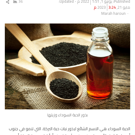
Published:
يونيو 1, 2022
1:51 م
Updated:
36
شار
مايو 21, 2023
3:24 م
المق
Author
Marah haroun
بذور الحبة السوداء وزيتها
الحبة السوداء هي الاسم الشائع لبذور نبات حبة البركة. التي تنمو في جنوب