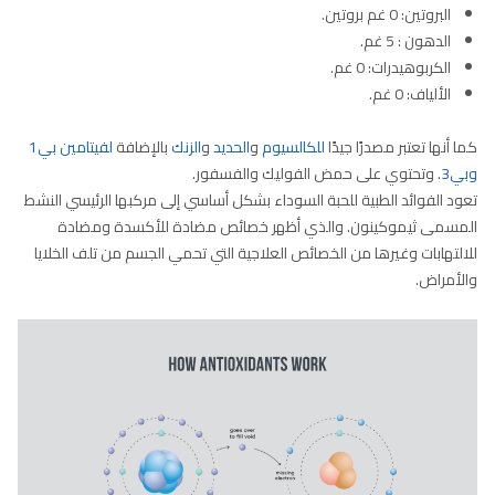
البروتين: 0 غم بروتين.
الدهون : 5 غم.
الكربوهيدرات: 0 غم.
الألياف: 0 غم.
كما أنها تعتبر مصدرًا جيدًا
للكالسيوم
و
الحديد
و
الزنك
بالإضافة
لفيتامين بي1
وبي3
. وتحتوي على حمض الفوليك والفسفور.
تعود الفوائد الطبية للحبة السوداء بشكل أساسي إلى مركبها الرئيسي النشط
المسمى ثيموكينون. والذي أظهر خصائص مضادة للأكسدة ومضادة
للالتهابات وغيرها من الخصائص العلاجية التي تحمي الجسم من تلف الخلايا
والأمراض.