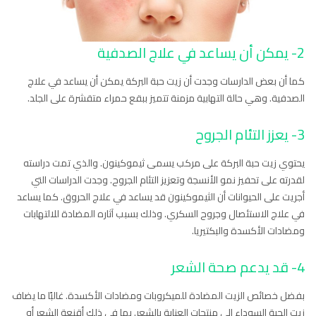
2- يمكن أن يساعد في علاج الصدفية
كما أن بعض الدارسات وجدت أن زيت حبة البركة يمكن أن يساعد في علاج
الصدفية. وهي حالة التهابية مزمنة تتميز ببقع حمراء متقشرة على الجلد.
3- يعزز التئام الجروح
يحتوي زيت حبة البركة على مركب يسمى ثيموكينون. والذي تمت دراسته
لقدرته على تحفيز نمو الأنسجة وتعزيز التئام الجروح. وجدت الدراسات التي
أجريت على الحيوانات أن الثيموكينون قد يساعد في علاج الحروق. كما يساعد
في علاج الاستئصال وجروح السكري. وذلك بسبب آثاره المضادة للالتهابات
ومضادات الأكسدة والبكتيريا.
4- قد يدعم صحة الشعر
بفضل خصائص الزيت المضادة للميكروبات ومضادات الأكسدة. غالبًا ما يضاف
زيت الحبة السوداء إلى منتجات العناية بالشعر. بما في ذلك أقنعة الشعر أو