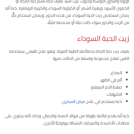
أوروبا والشرق الأوسط وجنوب غرب آسيا. تعرف أيضًا باسم حبة البركة أو
الكمون الأسود وزهرة الشمر. أو الكراوية السوداء والكزبرة الرومانية. كما أنه
يمكن استخلاص زيت الحبة السوداء من هذه البذور. ويمكن استخدام كلًّا
من الزيت والبذور سواء كانت نيئة أو محمصة قليلًا.
زيت الحبة السوداء
يعرف زيت حبة البركة بخصائصه الطبية القوية. وهو علاج طبيعي يستخدمه
الناس لعلاج مجموعة واسعة من الحالات منها:
الصداع.
ألم في الظهر.
ضغط الدم المرتفع.
الالتهابات.
كما يستخدم في علاج
مرض السكري
.
كما أنه يقدم قائمة طويلة من فوائد الصحة والجمال. وذلك لأنه يحتوي على
مضادات الأكسدة والمركبات النشطة بيولوجيًا الأخرى.