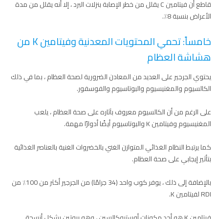
قاطع أن فيتامين C يقلل من خطر الإصابة بنزلات البرد ، إلا أنه يقلل من مدة
الأعراض بنسبة 8٪.
خامساً: تحمي المحتويات المعدنية وفيتامين K من
هشاشة العظام
يحتوي الجرجير على العديد من المعادن الضرورية لصحة العظام ، بما في ذلك
الكالسيوم والمغنيسيوم والبوتاسيوم والفوسفور.
على الرغم من أن الكالسيوم معروف بآثاره على صحة العظام ، يلعب
المغنيسيوم وفيتامين K والبوتاسيوم أيضًا أدوارًا مهمة.
كما يرتبط النظام الغذائي المتوازن الغني بالخضروات الغنية بالعناصر الغذائية
بتأثير إيجابي على صحة العظام.
بالإضافة إلى ذلك ، يوفر كوب واحد (34 جرامًا) من الجرجير أكثر من 100٪ من
RDI لفيتامين K.
فيتامين K هو أحد مكونات أوستيوكالسين ، وهو بروتين يشكل أنسجة