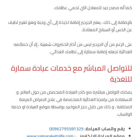
كما أنه مصدر جيد للمعادن التي تحمي عظامك.
بالإضافة إلى ذلك ، يعتبر الجرجير إضافة لذيذة إلى أي وجبة وهو تغيير لطيف
عن الخس أو السبانخ المعتادة.
على الرغم من أن الجرجير ليس من أكثر الخضروات شعبية ، إلا أن خصائصه
الغذائية تجعله إضافة ممتازة إلى نظامك الغذائي.
للتواصل المباشر مع خدمات عيادة سمارة
للتغذية
يمكنك التواصل مباشرة مع كادر العيادة المتخصص من حول العالم. و
الاستفادة من برامجنا الغذائية المتخصصة في علاج الامراض المزمنة
المختلفة ، و ذلك من خلال حجز المواعيد بواسطة موقع العيادة او خدمة
الواتساب.
رقم واتساب العيادة:
00962795581329
موقع العيادة الالكتروني:
www.samaraketolife.com