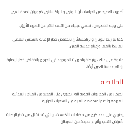
أظهرت العديد من الدراسات أن اللوتين والزياكسانثين ضروريان لصحة العين.
على وجه الخصوص ، تحمي عينيك من التلف الناتج عن الضوء الأزرق.
كما تم ربط اللوتين والزياكسانثين بانخفاض خطر الإصابة بالتنكس البقعي
المرتبط بالعمر وإعتام عدسة العين.
علاوة على ذلك ، يرتبط فيتامين C الموجود في الجرجير بانخفاض خطر الإصابة
بإعتام عدسة العين أيضًا.
الخلاصة
الجرجير من الخضروات القوية التي تحتوي على العديد من العناصر الغذائية
المهمة ولكنها منخفضة للغاية في السعرات الحرارية.
يحتوي على عدد كبير من مضادات الأكسدة ، والتي قد تقلل من خطر الإصابة
بأمراض القلب وأنواع عديدة من السرطان.