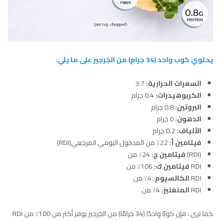
يحتوي كوب واحد (34 جرام) من الجَرجير على ما يلي:
السعرات الحرارية:
3.7
الكربوهيدرات:
0.4 جرام
البروتين:
0.8 جرام
الدهون:
0 جرام
الألياف:
0.2 جرام
فيتامين أ:
22٪ من المدخول اليومي المرجعي(RDI)
(RDI)
فيتامين ج:
24٪ من
RDI
فيتامين ك:
106٪ من
RDI
الكالسيوم:
4٪ من
RDI
المنغنيز:
4٪ من
كما ترى ، فإن كوبًا واحدًا (34 جرامًا) من الجَرجير يوفر أكثر من 100٪ من RDI