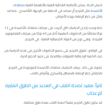
لحسن الحظ ، يمكن للأنظمة الغذائية الغنية بالأطعمة الغنية ب
مضادات
الأكسدة
مثل الجَرجير أن تساعد في الحماية من الإجهاد التأكسدي ، مما قد
يقلل من خطر الإصابة بهذه الأمراض.
كما وجدت إحدى الدراسات التي أجريت على مركبات مضادات الأكسدة في 12
نوعًا مختلفًا من الخضروات الصليبية أكثر من 40 نوعًا من مركبات الفلافونويد
الفريدة ، وهي نوع من المواد الكيميائية النباتية ، في الجرجير.
في الواقع ، تفوق الجَرجير على جميع الخضروات الأخرى في هذه الدراسة من
حيث الكمية الإجمالية للفينولات والقدرة على تحييد الجذور الحرة.
علاوة على ذلك ، ربطت الدراسات مضادات الأكسدة الموجودة في الجَرجير
بانخفاض خطر الإصابة بالسرطان والسكري وأمراض القلب.
ثانياً: مفيد لصحة القلب في العديد من الطرق المثيرة
للإعجاب
قد يكون تناول الجَرجير مفيدًا لصحة القلب بعدة طرق مختلفة.