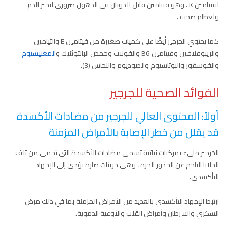
لفيتامين K ، وهو فيتامين قابل للذوبان في الدهون ضروري لتخثر الدم
ولعظام صحية .
كما يحتوي الجَرجير أيضًا على كميات صغيرة من فيتامين E والثيامين
والريبوفلافين وفيتامين B6 والفولات وحمض البانتوثنيك و
المغنيسيوم
والفوسفور والبوتاسيوم والصوديوم والنحاس (3).
الفوائد الصحية للجرجير
أولاً: المحتوى العالي للجرجير من مضادات الأكسدة
قد يقلل من خطر الإصابة بالأمراض المزمنة
الجَرجير مليء بمركبات نباتية تسمى مضادات الأكسدة التي تحمي من تلف
الخلايا الناجم عن الجذور الحرة ، وهي جزيئات ضارة تؤدي إلى الإجهاد
التأكسدي.
ارتبط الإجهاد التأكسدي بالعديد من الأمراض المزمنة بما في ذلك مرض
السكري والسرطان وأمراض القلب والأوعية الدموية.