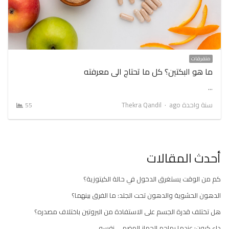
متفرقات
ما هو البكتين؟ كل ما تحتاج الى معرفته
…
Author
سنة واحدة ago
Thekra Qandil
55
أحدث المقالات
كم من الوقت يستغرق الدخول في حالة الكيتوزية؟
الدهون الحشوية والدهون تحت الجلد: ما الفرق بينهما؟
هل تختلف قدرة الجسم على الاستفادة من البروتين باختلاف مصدره؟
داء كرون: عندما يهاجم الجهاز الهضمي نفسه