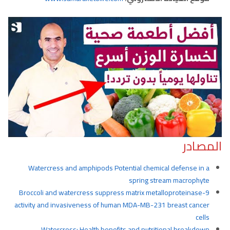
المصادر
Watercress and amphipods Potential chemical defense in a
spring stream macrophyte
Broccoli and watercress suppress matrix metalloproteinase-9
activity and invasiveness of human MDA-MB-231 breast cancer
cells
Watercress: Health benefits and nutritional breakdown