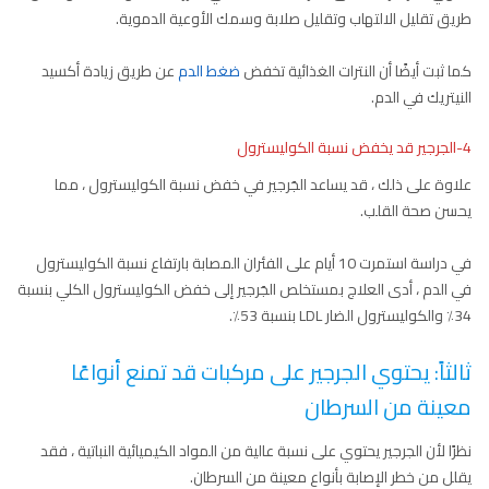
طريق تقليل الالتهاب وتقليل صلابة وسمك الأوعية الدموية.
كما ثبت أيضًا أن النترات الغذائية تخفض
ضغط الدم
عن طريق زيادة أكسيد
النيتريك في الدم.
4-الجرجير قد يخفض نسبة الكوليسترول
علاوة على ذلك ، قد يساعد الجَرجير في خفض نسبة الكوليسترول ، مما
يحسن صحة القلب.
في دراسة استمرت 10 أيام على الفئران المصابة بارتفاع نسبة الكوليسترول
في الدم ، أدى العلاج بمستخلص الجَرجير إلى خفض الكوليسترول الكلي بنسبة
34٪ والكوليسترول الضار LDL بنسبة 53٪.
ثالثاً: يحتوي الجرجير على مركبات قد تمنع أنواعًا
معينة من السرطان
نظرًا لأن الجرجير يحتوي على نسبة عالية من المواد الكيميائية النباتية ، فقد
يقلل من خطر الإصابة بأنواع معينة من السرطان.