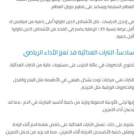
العظام السليمة ويساعد على تنظيم دوران العظام.
في إحدى الدراسات ، كان الأشخاص الذين تناولوا أعلى كمية من فيتامين ك
أقل عرضة بنسبة 35٪ للإصابة بكسر في الفخذ من الأشخاص الذين تناولوا
أقل كمية.
سادساً: النترات الغذائية قد تعزز الأداء الرياضي
تحتوي الخضروات في عائلة الكرنب على مستويات عالية من النترات الغذائية.
النترات هي مركبات توجد بشكل طبيعي في الأطعمة مثل البنجر والفجل
والخضروات الورقية مثل الجرجير.
إنها ترخي الأوعية الدموية وتزيد من كمية أكسيد النيتريك في الدم ، مما قد
يحسن أداء التمرين.
علاوة على ذلك ، تعمل النترات الغذائية على خفض ضغط الدم أثناء الراحة
وتقليل كمية الأكسجين اللازمة أثناء التمرين ، مما قد يزيد من تحمل التمرين.