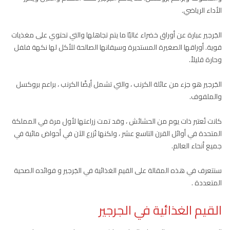
الأداء الرياضي.
الجَرجير عبارة عن أوراق خضراء غالبًا ما يتم تجاهلها والتي تحتوي على مغذيات
قوية. أوراقها الصغيرة المستديرة وسيقانها الصالحة للأكل لها نكهة فلفل
وحارة قليلاً.
الجَرجير هو جزء من عائلة الكرنب ، والتي تشمل أيضًا الكرنب ، براعم بروكسل
والملفوف.
كانت تُعتبر ذات يوم من الحشائش ، وقد تمت زراعتها لأول مرة في المملكة
المتحدة في أوائل القرن التاسع عشر ، ولكنها تُزرع الآن في أحواض مائية في
جميع أنحاء العالم.
سنتعرف في هذه المقالة على القيم الغذائية في الجَرجير و فوائده الصحية
المتعددة .
القيم الغذائية في الجرجير