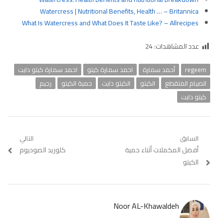
Watercress | Nutritional Benefits, Health … – Britannica
What Is Watercress and What Does It Taste Like? – Allrecipes
عدد المشاهدات:
24
regeem
أحمد سمارة
احمد سمارة كيتو
احمد سمارة كيتو دايت
الصيام المتقطع
الكيتو
الكيتو دايت
حمية الكيتو
رجيم
كيتو دايت
تصفّح
السابق
التالي
Previous
أفضل المكملات أثناء حمية
Next
كلوريد الصوديوم
المقالات
post:
post:
الكيتو
Noor AL-Khawaldeh