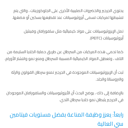
يحتوي الجرجير والخضروات الصليبية الأخرى على الجلوكوزينات ، والتي يتم
تنشيطها لمركبات تسمى أيزوثيوسيانات عند تقطيعها بسكين أو مضغها.
تمل الإيزوثيوسيانات على مواد كيميائية مثل سلفورافان وفينثيل
أيزوثيوسيانات (PEITC).
كما تحمي هذه المركبات من السرطان عن طريق حماية الخلايا السليمة من
التلف ، وتعطيل المواد الكيميائية المسببة للسرطان ومنع نمو وانتشار الأورام.
ثبت أن الإيزوثيوسيانات الموجودة في الجرجير تمنع سرطان القولون والرئة
والبروستاتا والجلد.
بالإضافة إلى ذلك ، يوضح البحث أن الأيزوثيوسيانات والسلفورافان الموجودان
في الجرجير يثبطان نمو خلايا سرطان الثدي.
رابعاً: يعزز وظيفة المناعة بفضل مستويات فيتامين
سي العالية