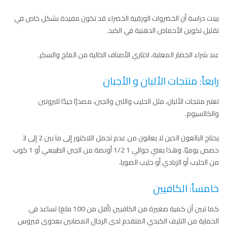
بينت دراسة أن الخضروات الورقية الخضراء قد تكون مفيدة بشكل خاص في
تقليل تكوين الأحماض الدهنية في الكبد.
عند شراء الخضار المعلبة، اختاري الأصناف الخالية من الملح والسكر.
رابعاً: منتجات الألبان و الأجبان
تعتبر منتجات الألبان، مثل الحليب واللبن والجبن، مصدرًا جيدًا للبروتين
والكالسيوم.
يحتاج البالغون الذين لا يعانون من عدم تحمل اللاكتوز إلى ما بين 2 إلى 3
حصص يوميًا. وهذا يعني حوالي 1 1/2 أونصة من الجبن الطبيعي أو 1 كوب
من الحليب أو الزبادي أو حليب الصويا.
خامساً: الكافيين
كما تبين أن كمية صغيرة من الكافيين (أقل من 100 ملغ) تساعد في
الحماية من التليف الكبدي المتقدم لدى الرجال المصابين بعدوى فيروس