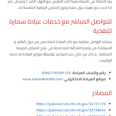
يعد الحفاظ على النشاط مفيدًا أثناء التعايش مع التهاب الكبد C وبشكل عام،
لذا تحدث مع طبيبك حول مقدار ونوع التمارين الرياضية المناسبة لك.
للتواصل المباشر مع خدمات عيادة سمارة
للتغذية
يمكنك التواصل مباشرة مع كادر العيادة المتخصص من حول العالم. و
الاستفادة من برامجنا الغذائية المتخصصة في علاج الامراض المزمنة
المختلفة ، و ذلك من خلال حجز المواعيد بواسطة موقع العيادة او خدمة
الواتساب.
رقم واتساب العيادة:
00962795581329
موقع العيادة الالكتروني:
www.samaraketolife.com
المصادر
https://pubmed.ncbi.nlm.nih.gov/34721776/
https://pubmed.ncbi.nlm.nih.gov/33198444/