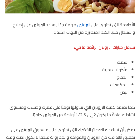
الأطعمة التي تحتوي على
البروتين
مهمة جدًا. يساعد البروتين على إصلاح
واستبدال خلايا الكبد المتضررة من التهاب الكبد C.
تشمل خيارات البروتين الرائعة ما يلي:
سمك
مأكولات بحرية
الدجاج
المكسرات
بيض
كما تعتمد كمية البروتين التي تتناولها يوميًا على عمرك وجنسك ومستوى
نشاطك. عادةً ما يكون 2 إلى 6 1/2 أونصة من البروتين كافيًا.
يمكن أن تساعدك العصائر الخضراء التي تحتوي على مسحوق البروتين على
تحقيق أهدافك من البروتين والفواكه والخضروات عندما لا يكون لديك وقت