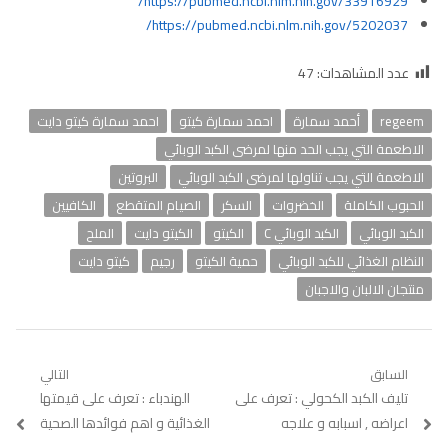
https://pubmed.ncbi.nlm.nih.gov/33916929/
https://pubmed.ncbi.nlm.nih.gov/5202037/
عدد المشاهدات:
47
regeem
أحمد سمارة
احمد سمارة كيتو
احمد سمارة كيتو دايت
الاطعمة التي يجب الحد منها لمرضى الكبد الوبائي
الاطعمة التي يجب تناولها لمرضى الكبد الوبائي
البروتين
الحبوب الكاملة
الخضروات
السكر
الصيام المتقطع
الكافيين
الكبد الوبائي
الكبد الوبائي C
الكيتو
الكيتو دايت
الملح
النظام الغذائي للكبد الوبائي
حمية الكيتو
رجيم
كيتو دايت
منتجان الالبان والاجبان
تصفّح
السابق
التالي
Previous
تليف الكبد الكحولي : تعرف على
Next
الهندباء : تعرف على قيمتها
المقالات
post:
post:
اعراضه , اسبابه و علاجه
الغذائية و اهم فوائدها الصحية