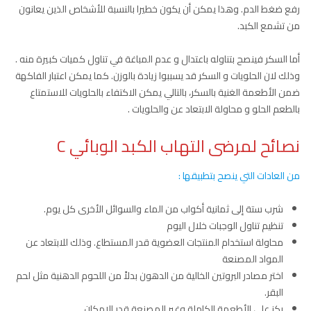
رفع ضغط الدم. وهذا يمكن أن يكون خطيرا بالنسبة للأشخاص الذين يعانون
من تشمع الكبد.
أما السكر فينصح بتناوله باعتدال و عدم المباغة في تناول كميات كبيرة منه .
وذلك لان الحلويات و السكر قد يسببوا زيادة بالوزن. كما يمكن اعتبار الفاكهة
ضمن الأطعمة الغنية بالسكر، بالتالي يمكن الاكتفاء بالحلويات للاستمتاع
بالطعم الحلو و محاولة الابتعاد عن والحلويات .
نصائح لمرضى التهاب الكبد الوبائي C
من العادات التي ينصح بتطبيقها :
شرب ستة إلى ثمانية أكواب من الماء والسوائل الأخرى كل يوم.
تنظيم تناول الوجبات خلال اليوم
محاولة استخدام المنتجات العضوية قدر المستطاع. وذلك للابتعاد عن
المواد المصنعة
اختر مصادر البروتين الخالية من الدهون بدلاً من اللحوم الدهنية مثل لحم
البقر.
ركز على الأطعمة الكاملة وغير المصنعة قدر الإمكان.