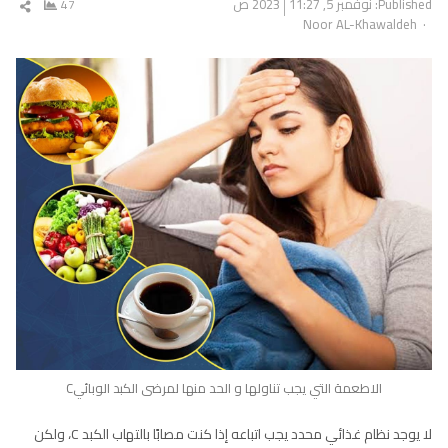
Published:
نوفمبر 5, 2023
11:27 ص
47
شار
Author
Noor AL-Khawaldeh
المق
الاطعمة التي يجب تناولها و الحد منها لمرضى الكبد الوبائيC
لا يوجد نظام غذائي محدد يجب اتباعه إذا كنت مصابًا بالتهاب الكبد C، ولكن