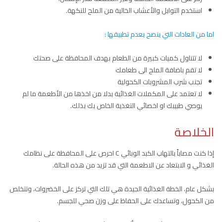
استخدم التوابل والأعشاب الخالية من الملح للنكهة.
اما من العادات التي ينصح بعدم تطبيقها :
لا تتناول كميات كبيرة من الطعام بهدف المحافظة على صحتك
لا تقم باضافة الملح الى طعامك
تجنب شرب المشروبات الكحولية
لا تعتمد على المكملات الغذائية بدلا من اخذها من الأطعمة ما لم
يوصي طبيبك او اخصائي التغذية الخاص بك بذلك.
الخلاصة
إذا كنت مصاباً بالتهاب الكبد الوبائي C احرص على المحافظة على نظامك
الغذائي و الابتعاد عن الاطعمة التي قد تزيد من هذه الحالة.
بشكل عام، الخطة الغذائية الجيدة هي تلك التي تركز على الخضروات، وتتخلص
من الكحول، وتساعدك على الحفاظ على وزن صحي للجسم.