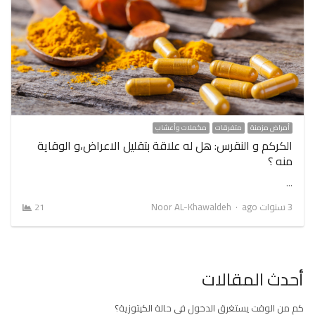
أمراض مزمنة
متفرقات
مكملات وأعشاب
الكركم و النقرس: هل له علاقة بتقليل الاعراض،و الوقاية
منه ؟
…
Author
3 سنوات ago
Noor AL-Khawaldeh
21
أحدث المقالات
كم من الوقت يستغرق الدخول في حالة الكيتوزية؟