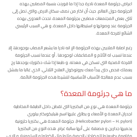
اعراض جرثومة المعدة نادرة جدا إذا ما قورنت بنسبة المصابين بهذه
الجرثومة حول العالم. حيث أن اكثر من نصف سكان الارض والتي تصل إلى
ثلثي بعض المجتمعات مصابين بجرثومة المعدة. تحدث العدوى بهذه
الجرثومة عند وصولها و استيطانها داخل المعدة. و هي السبب الرئيسي
الشائع لقرحة المعدة.
رغم اصابة الملايين بهذه الجرثومة الإ انه نادرا ما يشعر المصاب بوجودها، إلا
عندما تسبب له الألآم و المضاعفات لوجودها . أو عندما تسبب الجرثومة
القرحة للضحية التي تسكن في معدته. و طبعا إذا شك دكتورك بوجدها رح
يعملك فحص حتى يبدأ معك ببروتوكول العلاج الثلاثي. الذي غالبا ما بفشل
بسبب عدم معالجة الأسباب الأساسية لتنشيط هذه الجرثومة النائمة.
ما هي جرثومة المعدة؟
جرثومة المعدة هي نوع من البكتيريا التي تقطن داخل الطبقة المخاطية
لجدران المعدة و الأمعاء و يطلق عليها اسم هيليكوبكتر بيلوري
(Helicobacter pylori – H. pylori). جرثومة المعدة هي بكتيريا حلزونية
يحميها جدارين و مصنفة على أنها سالبة غرام. هذه النوع من البكتيريا
مقاومة بطبيعتها للمضادات الحيوية مثلها مثل الكوليرا و السلمونيلا و الإي-