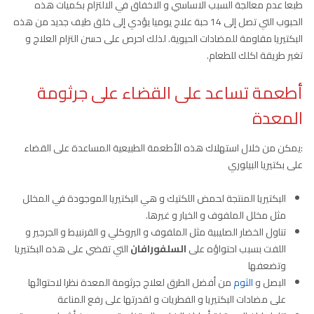
طبعا عدم معالجة السبب الاساسي و الاخفاق في الالتزام بكميات هذه
الحبوب التي تصل إلى 14 حبة علاج يوميا يؤدي إلى خلق طيف جديد من هذه
البكتيريا مقاومة للمضادات الحيوية. لذلك احرص على حسن التزام العلاج و
تغير طريقة اكلك للطعام.
أطعمة تساعد على القضاء على جرثومة
المعدة
:يمكن من خلال استهلاك هذه الأطعمة الطبيعية المساعدة على القضاء
على بكتيريا البيلوري
البكتيريا المنتجة لحمض اللكتيك و هي البكتيريا الموجودة في المخلل
مثل مخلل الملفوف و الخيار و غيرها.
تناول الخضار الصليبية مثل الملفوف و البروكلي و القرنبيط و الجرجير و
اللفت بسبب احتواؤه على
السلفورافان
التي تقضي على هذه البكتيريا
وتضعفها
البصل و
الثوم
من أفضل الطرق لعلاج جرثومة المعدة نظرا لاحتوائها
على مضادات البكتيريا و الفطريات و لقدرتها على رفع المناعة