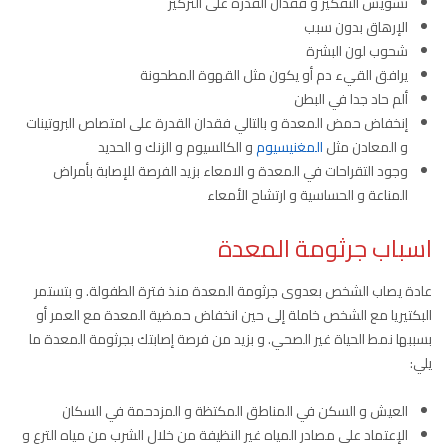
تشويش التفكير و فقدان القدرة على التركيز
الإرهاق بدون سبب
شحوب لون البشرة
يرافق القيء دم أو يكون مثل القهوة المطحونة
ألم حاد جدا في البطن
إنخفاض حمض المعدة و بالتالي فقدان القدرة على امتصاص البروتينات
و المعادن مثل
المغنيسيوم
و الكالسيوم و الزنك و الحديد
وجود التقراحات في المعدة و الامعاء بزيد الفرصة للإصابة بأمراض
المناعة و الحساسية و ارتشاح الأمعاء
اسباب جرثومة المعدة
عادة يصاب الشخص بعدوى جرثومة المعدة منذ فترة الطفولة. و بتستمر
البكتيريا مع الشخص خاملة إلى حين انخفاض حمضية المعدة مع العمر أو
بسببها نمط الحياة غير الصحي. و بزيد من فرصة إصابتك بجرثومة المعدة ما
يلي:
العيش و السكن في المناطق المكتظة و المزدحمة في السكان
الإعتماد على مصادر المياه غير النظيفة من خلال الشرب من مياه الترع و