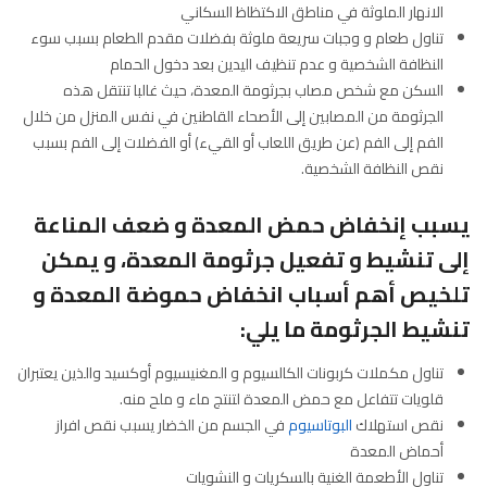
الانهار الملوثة في مناطق الاكتظاظ السكاني
تناول طعام و وجبات سريعة ملوثة بفضلات مقدم الطعام بسبب سوء
النظافة الشخصية و عدم تنظيف اليدين بعد دخول الحمام
السكن مع شخص مصاب بجرثومة المعدة، حيث غالبا تنتقل هذه
الجرثومة من المصابين إلى الأصحاء القاطنين في نفس المنزل من خلال
الفم إلى الفم (عن طريق اللعاب أو القيء) أو الفضلات إلى الفم بسبب
نقص النظافة الشخصية.
يسبب إنخفاض حمض المعدة و ضعف المناعة
إلى تنشيط و تفعيل جرثومة المعدة، و يمكن
تلخيص أهم أسباب انخفاض حموضة المعدة و
تنشيط الجرثومة ما يلي:
تناول مكملات كربونات الكالسيوم و المغنيسيوم أوكسيد والذين يعتبران
قلويات تتفاعل مع حمض المعدة لتنتج ماء و ملح منه.
نقص استهلاك
البوتاسيوم
في الجسم من الخضار يسبب نقص افراز
أحماض المعدة
تناول الأطعمة الغنية بالسكريات و النشويات