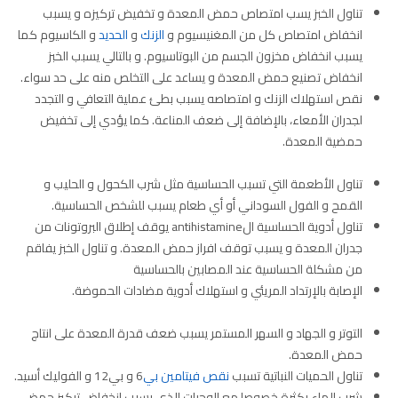
تناول الخبز يسب امتصاص حمض المعدة و تخفيض تركيزه و يسبب
انخفاض امتصاص كل من المغنيسيوم و
الزنك
و
الحديد
و الكاسيوم كما
يسبب انخفاض مخزون الجسم من البوتاسيوم. و بالتالي يسبب الخبز
انخفاض تصنيع حمض المعدة و يساعد على التخلص منه على حد سواء.
نقص استهلاك الزنك و امتصاصه يسبب بطئ عملية التعافي و التجدد
لجدران الأمعاء، بالإضافة إلى ضعف المناعة. كما يؤدي إلى تخفيض
حمضية المعدة.
تناول الأطعمة التي تسبب الحساسية مثل شرب الكحول و الحليب و
القمح و الفول السوداني أو أي طعام يسبب للشخص الحساسية.
تناول أدوية الحساسية الantihistamine يوقف إطلاق البروتونات من
جدران المعدة و يسبب توقف افراز حمض المعدة. و تناول الخبز يفاقم
من مشكلة الحساسية عند المصابين بالحساسية
الإصابة بالإرتداد المريئي و استهلاك أدوية مضادات الحموضة.
التوتر و الجهاد و السهر المستمر يسبب ضعف قدرة المعدة على انتاج
حمض المعدة.
تناول الحميات النباتية تسبب
نقص فيتامين بي
6 و بي12 و الفوليك أسيد.
شرب الماء بكثرة خصوصا مع الوجبات الذي يسبب انخفاض تركيز حمض