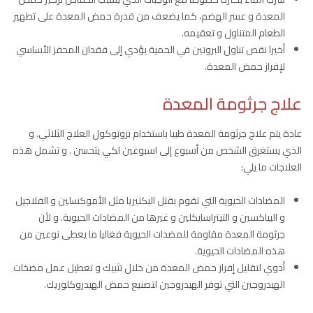
المعدة و عسر الهضم، كما يضعف من قدرة حمض المعدة على تطهير
الطعام المتناول و تعقيمه.
أخيرا نقص تناول البروتين في الحمية يؤدي إلى فقدان المحفز الأساسي
لإفراز حمض المعدة.
علاج جرثومة المعدة
عادة يتم علاج جرثومة المعدة طبيا باستخدام بروتوكول العلاج الثلاثي. و
الذي يستغرق الشخص من أسبوع إلى اسبوعين لكي يتحسن . و تشمل هذه
العلاجات ما يلي:
المضادات الحيوية التي تقوم بقتل البكتيريا مثل الأموكسلين و الفلاجيل
و البياكسين و التيتراسايكلين و غيرها من المضادات الحيوية. و لأن
جرثومة المعدة مقاومة للمضدات الحيوية فغاليا ما يعطى نوعين من
هذه المضادات الحيوية.
أدوي لتقليل إفراز حمض المعدة من خلال تثبيك و تعطيل عمل مضخات
الهيدروجين التي توفر الهيدروجين لتصنيع حمض الهيدروكلوريك.