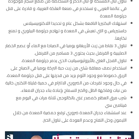
تناول لبان المستكة أو لبان الذكر و الستخلصة من صمغ أشجار موجودة
في عالمنا العربي و تستخدم في صنعة العلكة العربية. و قادرة على قتل
جرثومة المعدة
استهلاك البكتيريا النافعة بشكل عام و تحديدا اللاكتوبيسيلاس
جاستيرياس و التي تعيش في المعدة و تهاجم جرثومة البيلوري و تمنع
تكثرها.
تناول 3 نقاط من زيت الأريغانو يوميا في الصباحا مع الماء أو عصير الخضار
الصليبية و القرنفل بحيث يحتوي 3 مسامير من القرنفل.
تناول الفجل الغني بالأيزوثيوسيانيت الذي يدمر جرثومة المعدة.
استخدام نصف معلقة شاي من زيت حبة البركة يوميا في الصباح على
الريق خصوصا مع وجود الثوم بزيد من قدرتها على قتل جرثومة المعدة.
في حال وجود تقرحات من الضروري الالتزام في حمية قليلة اللكتين خالية
من نبات وفاكهة الظل والخبز للسماح بإعادة بناء جدران الامعاء.
شرب مرق العظم كمصدر غني بالكالوجين ثلاثة مرات في اليوم مع
فيتامين سي
عند استشفاء جدران المعدة ضروري ترفع حمضية المعدة من خلال
الليمون وخل التفاح وعدم العودة على تناول الخبز.