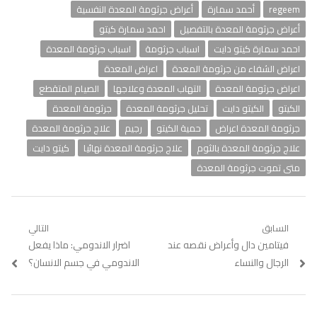
regeem
أحمد سمارة
أعراض جرثومة المعدة النفسية
أعراض جرثومة المعدة بالتفصيل
احمد سمارة كيتو
احمد سمارة كيتو دايت
اسباب جرثومة
اسباب جرثومة المعدة
اعراض الشفاء من جرثومة المعدة
اعراض المعدة
اعراض جرثومة المعدة
التهاب المعدة وعلاجها
الصيام المتقطع
الكيتو
الكيتو دايت
تحليل جرثومة المعدة
جرثومة المعدة
جرثومة المعدة اعراض
حمية الكيتو
رجيم
علاج جرثومة المعدة
علاج جرثومة المعدة بالثوم
علاج جرثومة المعدة نهائيا
كيتو دايت
متى تموت جرثومة المعدة
تصفّح
السابق
التالي
Previous
فيتامين دال وأعراض نقصه عند
Next
اضرار الاندومي: ماذا يفعل
المقالات
post:
post:
الرجال والنساء
الاندومي في جسم الانسان؟