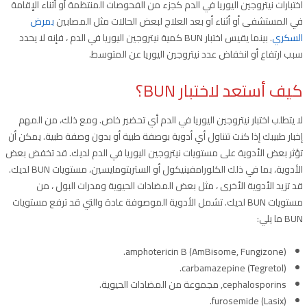
اختبارات نيتروجين اليوريا في الدم كجزء من الفحوصات المنتظمة أو أثناء الإقامة
في المستشفى أو أثناء أو بعد العلاج لبعض الحالات مثل المصابين
بمرض
السكري
. بينما يقيس اختبار BUN كمية نيتروجين اليوريا في الدم ، فإنه لا يحدد
سبب ارتفاع أو انخفاض عدد نيتروجين اليوريا عن المتوسط.
كيف أستعد لاختبار BUN؟
لا يتطلب اختبار نيتروجين اليوريا في الدم أي تحضير خاص. ومع ذلك، من المهم
إخبار طبيبك إذا كنت تتناول أي أدوية بوصفة طبية أو بدون وصفة طبية. يمكن أن
تؤثر بعض الأدوية على مستويات نيتروجين اليوريا في الدم لديك. قد تخفض بعض
الأدوية، بما في ذلك الكلورامفينيكول أو الستربتومايسين، مستويات BUN لديك.
قد تزيد الأدوية الأخرى ، مثل بعض المضادات الحيوية ومدرات البول ، من
مستويات BUN لديك. تشمل الأدوية الموصوفة عادة والتي قد ترفع مستويات
BUN ما يلي:
amphotericin B (AmBisome, Fungizone).
carbamazepine (Tegretol).
cephalosporins, مجموعة من المضادات الحيوية.
furosemide (Lasix).