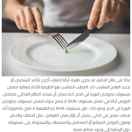
بناءًا على نتائج الاختبار، قد يجري طبيبك أيضًا اختبارات أخرى لتأكيد التشخيص أو
تحديد العلاج المناسب لك. الترطيب المناسب هو الطريقة الأكثر فعالية لخفض
مستويات نيتروجين اليوريا في الدم. كما يمكن أن يساعد النظام الغذائي منخفض
البروتين أيضًا في خفض مستويات BUN. لا ينصح بدواء لخفض مستويات نيتروجين
اليوريا في الدم. ومع ذلك ، فإن مستويات BUN غير الطبيعية لا تعني بالضرورة أنك
مصاب بمرض في الكلى. يمكن أن تؤثر بعض العوامل ، مثل الجفاف والحمل
وتناول البروتين المرتفع أو المنخفض والمنشطات والشيخوخة على مستوياته
دون الإشارة إلى وجود مخاطر صحية.