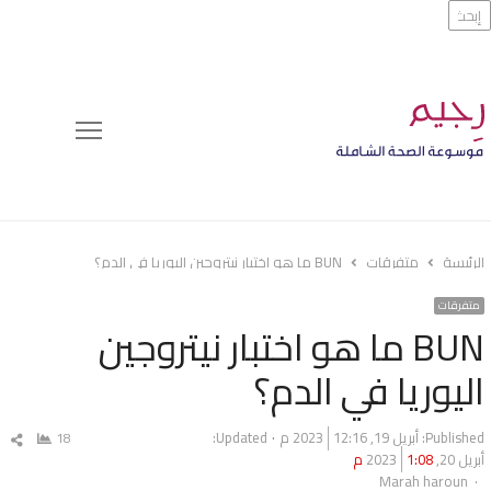
بحث
Menu
الرئيسة
متفرقات
BUN ما هو اختبار نيتروجين اليوريا في الدم؟
متفرقات
BUN ما هو اختبار نيتروجين
اليوريا في الدم؟
Published:
أبريل 19, 2023
12:16 م
Updated:
18
شا
أبريل 20, 2023
1:08 م
ال
Author
Marah haroun