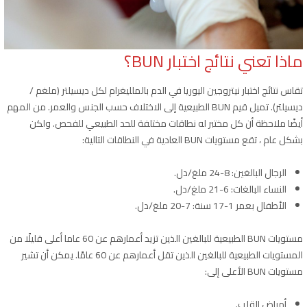
ماذا تعني نتائج اختبار BUN؟
تقاس نتائج اختبار نيتروجين اليوريا في الدم بالملليغرام لكل ديسيلتر (ملغم /
ديسيلتر). تميل قيم BUN الطبيعية إلى الاختلاف حسب الجنس والعمر. من المهم
أيضًا ملاحظة أن كل مختبر له نطاقات مختلفة للحد الطبيعي للفحص. ولكن
بشكل عام ، تقع مستويات BUN العادية في النطاقات التالية:
الرجال البالغين: 8-24 ملغ/دل.
النساء البالغات: 6-21 ملغ/دل.
الأطفال بعمر 1-17 سنة: 7-20 ملغ/دل.
مستويات BUN الطبيعية للبالغين الذين تزيد أعمارهم عن 60 عاما أعلى قليلًا من
المستويات الطبيعية للبالغين الذين تقل أعمارهم عن 60 عامًا. يمكن أن تشير
مستويات BUN الأعلى إلى:
أمراض القلب.