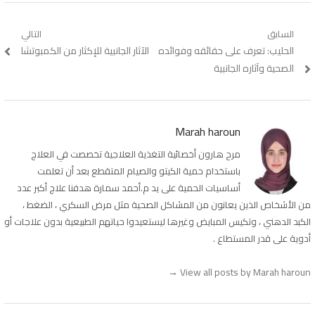
تصفّح
السابق
التالي
Previous
الحليب: تعرف على حقائقه وفوائده
Next
الآثار الجانبية للإكثار من الكمبوتشا
المقالات
post:
post:
الصحية وآثاره الجانبية
Marah haroun
مرح هارون أخصائية التغذية العلاجية تخصصت في العلاج
باستخدام حمية الكيتو والصيام المتقطع بعد أن تعلمت
أساسيات الحمية على يد م.أحمد سمارة هدفنا علاج أكبر عدد
من الأشخاص الذين يعانون من المشاكل الصحية مثل مرض السكري ، الضغط ،
الكبد الدهني ، وتكيس المبايض وغيرها ليستعيدوا حياتهم الطبيعية بدون علاجات أو
أدوية على قدر المستطاع .
→
View all posts by Marah haroun