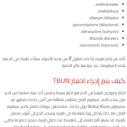
methotrexate.
methyldopa.
rifampin (Rifadin).
spironolactone (Aldactone).
tetracycline (Sumycin).
thiazide diuretics.
vancomycin (Vancocin).
تأكد من إخبار طبيبك إذا كنت تتناول أيًّا من هذه الأدوية. سيأخذ طبيبك في الاعتبار
هذه المعلومات عند مراجعة نتائج الاختبار.
كيف يتم إجراء اختبار BUN؟
اختبار نيتروجين اليوريا في الدم هو اختبار بسيط يتضمن أخذ عينة صغيرة من الدم.
قبل سحب الدم ، سيقوم الفني بتنظيف منطقة من أعلى ذراعك بمطهر. ثم
سيربطون شريطًا مطاطيًا حول ذراعك ، مما يجعل عروقك تنتفخ بالدم. سيقوم
الفني بعد ذلك بإدخال إبرة معقمة في الوريد وسحب الدم إلى أنبوب متصل
بالإبرة. قد تشعر بألم خفيف إلى متوسط عند دخول الإبرة. بمجرد جمع ما يكفي
من الدم ، سيقوم الفني بإزالة الإبرة ووضع ضمادة على موقع أخذ العينة.