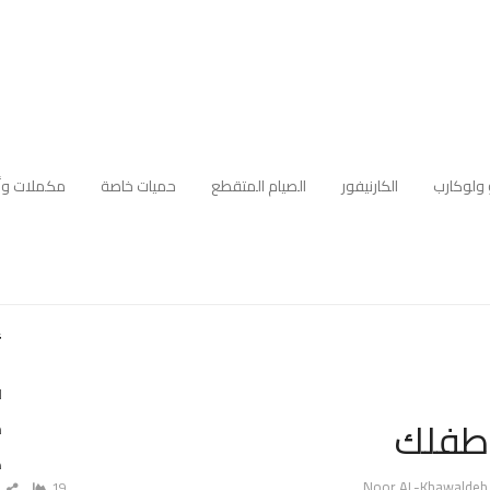
 ولوكارب
الكارنيفور
الصيام المتقطع
حميات خاصة
مكملات وأ
أ
ل
 طفلك
م
ه
Author
Noor AL-Khawaldeh
19
ش