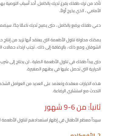
تأكد من ترك طفلك يفرغ ثديك بالكامل. أحد أسباب التوصية بهذا ه
الأمامي ، الذي يخرج أولاً.
دعي طفلك يرضع بالكامل ، حتى يصبح ثديك ناعمًا جدًا. سيض
يمكنك محاولة تناول الأطعمة التي يعتقد أنها تزيد من إنتاج حل
الشوفان. ومع ذلك ، بالإضافة إلى ذلك ، تجنب ارتداء حمالات ا
حتى يبدأ طفلك في تناول الأطعمة الصلبة ، لن يحتاج إلى شرب ا
الحرارية التي تحصل عليها في بطنهم الصغيرة.
هذه الخيارات معقدة وتعتمد على العديد من العوامل الشخصية
التحدث مع استشاري الرضاعة.
ثانياً: من 6-9 شهور
سيبدأ معظم الأطفال في إظهار استعدادهم لتناول الأطعمة ا
2-الأفوكادو