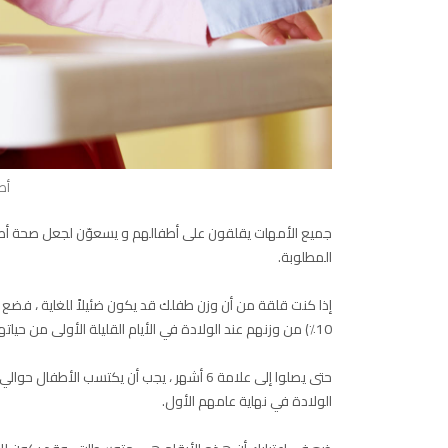
أط
جميع الأمهات يقلقون على أطفالهم و يسعوّن لجعل صحة أطف
المطلوبة.
10٪) من وزنهم عند الولادة في الأيام القليلة الأولى من حياتهم ، والتي يستعيدونها بحلول نهاية حياتهم تقريبًا من أسبوعهم الثاني.
الولادة في نهاية عامهم الأول.