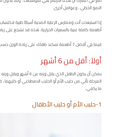
ضع في اعتبارك أن هذه الأرقام هي متوسطات ، وقد يكون للطف
النمو الخطي ، وعوامل أخرى.
إذا استبعدت أنت وممارس الرعاية الصحية أسبابًا طبية لاكتس
أطعمة كاملة غنية بالسعرات الحرارية. هذه قد تشجع على زي
فيما يلي أفضل 7 أطعمة تساعد طفلك على زيادة الوزن حسب الفئة العمرية :
أولاً: أقل من 6 أشهر
يمكن أن يكون الطفل الذي 
المرحلة تأتي من حليب الأم أو الحليب الاصطناعي أو كليهما ،
ما يكفي.
1-حليب الأم أو حليب الأطفال