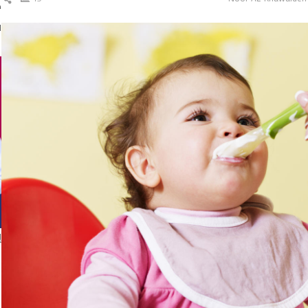
ك
ال
ا
إ