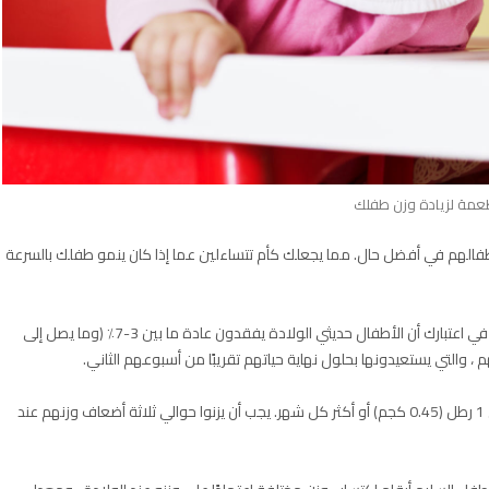
عمة لزيادة وزن طفلك
الهم في أفضل حال. مما يجعلك كأم تتساءلين عما إذا كان ينمو طفلك بالسرعة
إذا كنت قلقة من أن وزن طفلك قد يكون ضئيلاً للغاية ، فضع في اعتبارك أن الأطفال حديثي الولادة يفقدون عادة ما بين 3-7٪ (وما يصل إلى
حتى يصلوا إلى علامة 6 أشهر ، يجب أن يكتسب الأطفال حوالي 1 رطل (0.45 كجم) أو أكثر كل شهر. يجب أن يزنوا حوالي ثلاثة أضعاف وزنهم عند