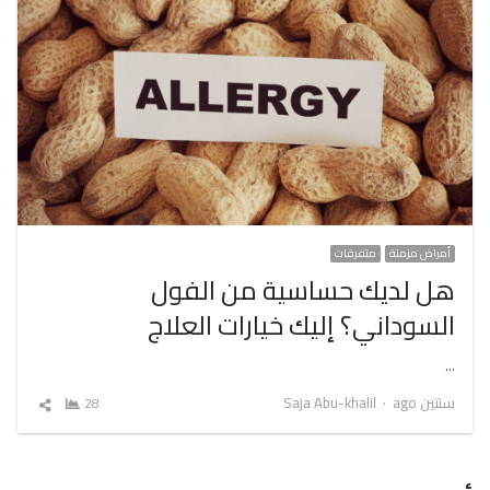
أمراض مزمنة
متفرقات
هل لديك حساسية من الفول
السوداني؟ إليك خيارات العلاج
…
Author
سنتين ago
Saja Abu-khalil
28
شارك
المقال