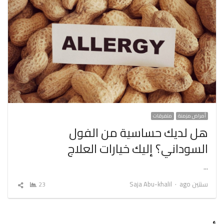
أمراض مزمنة
متفرقات
هل لديك حساسية من الفول
السوداني؟ إليك خيارات العلاج
…
Author
سنتين ago
Saja Abu-khalil
23
شارك
المقال