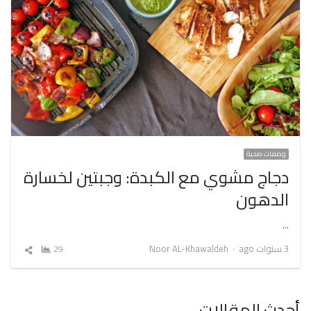
وصفات صحية
دجاج مشوي مع الكبدة: وجبتين لخسارة
الدهون
…
Author
3 سنوات ago
Noor AL-Khawaldeh
29
شارك
المقال
أحدث المقالات