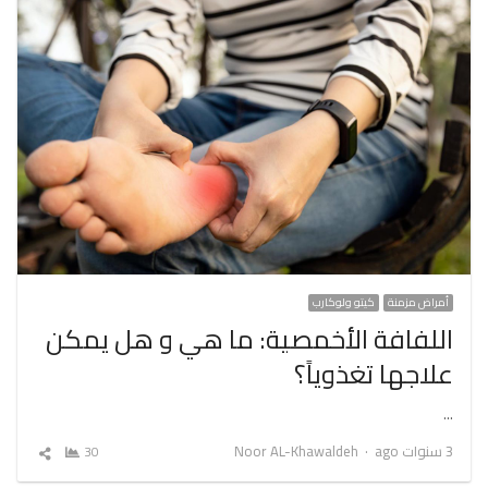
أمراض مزمنة
كيتو ولوكارب
اللفافة الأخمصية: ما هي و هل يمكن
علاجها تغذوياً؟
…
Author
3 سنوات ago
Noor AL-Khawaldeh
30
شارك
المقال