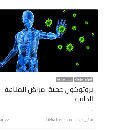
أمراض مزمنة
حميات خاصة
بروتوكول حمية امراض المناعة
الذاتية
…
Author
سنتين ago
Heba karazoun
22