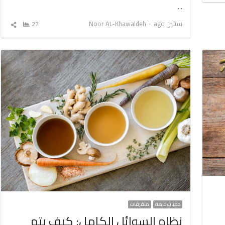
…
Author
سنتين ago
Noor AL-Khawaldeh
27
شارك
المق
حميات خاصة
متفرقات
نظام السوائل الكامل: كيف يتم