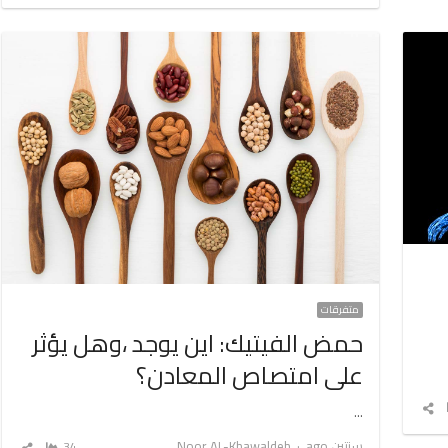
المق
متفرقات
حمض الفيتيك: اين يوجد ،وهل يؤثر
على امتصاص المعادن؟
شارك
…
المقال
Author
سنتين ago
Noor AL-Khawaldeh
34
شارك