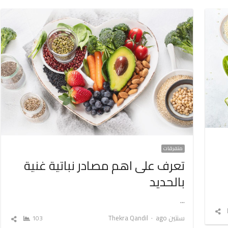
متفرقات
تعرف على اهم مصادر نباتية غنية
بالحديد
…
شارك
Author
سنتين ago
Thekra Qandil
103
شارك
المقال