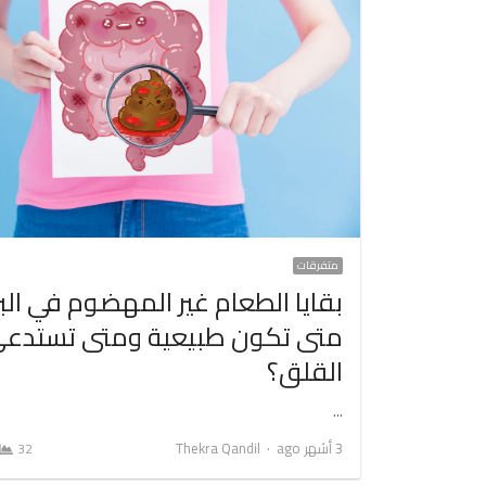
متفرقات
بقايا الطعام غير المهضوم في البرا
متى تكون طبيعية ومتى تستدع
القلق؟
…
Author
3 أشهر ago
Thekra Qandil
32