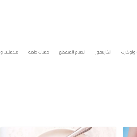
 ولوكارب
الكارنيفور
الصيام المتقطع
حميات خاصة
مكملات وأ
أ
ك
ا
ه
م