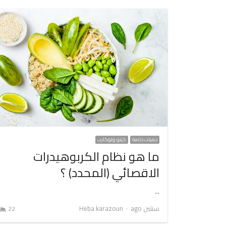
حميات خاصة
كيتو ولوكارب
ما هو نظام الكربوهيدرات
الاقصائي (المحدد) ؟
…
Author
سنتين ago
Heba karazoun
22