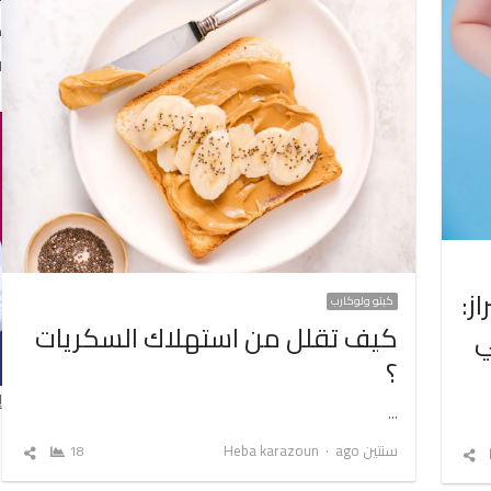
د
ا
ز:
كيتو ولوكارب
كيف تقلل من استهلاك السكريات
ي
؟
إ
…
Author
سنتين ago
Heba karazoun
18
شارك
شارك
المق
المقال