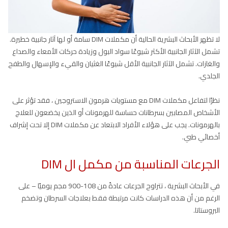
لا تظهر الأبحاث البشرية الحالية أن مكملات DIM سامة أو لها آثار جانبية خطيرة.
تشمل الآثار الجانبية الأكثر شيوعًا سواد البول وزيادة حركات الأمعاء والصداع
والغازات. تشمل الآثار الجانبية الأقل شيوعًا الغثيان والقيء والإسهال والطفح
الجلدي.
نظرًا لتفاعل مكملات DIM مع مستويات هرمون الاستروجين ، فقد تؤثر على
الأشخاص المصابين بسرطانات حساسة للهرمونات أو الذين يخضعون للعلاج
بالهرمونات. يجب على هؤلاء الأفراد الابتعاد عن مكملات DIM إلا تحت إشراف
أخصائي طبي.
الجرعات المناسبة من مكمل ال DIM
في الأبحاث البشرية ، تتراوح الجرعات عادةً من 108-900 مجم يوميًا – على
الرغم من أن هذه الدراسات كانت مرتبطة فقط بعلاجات السرطان وتضخم
البروستاتا.