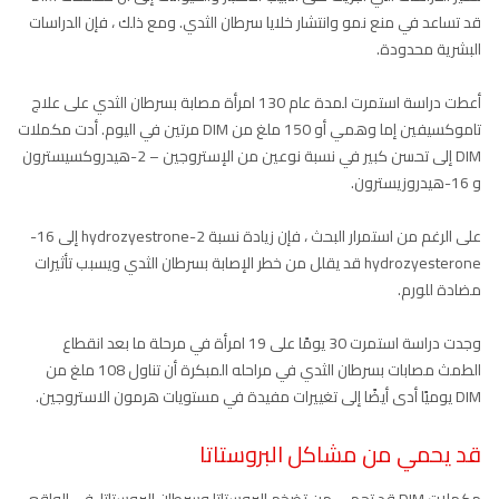
قد تساعد في منع نمو وانتشار خلايا سرطان الثدي. ومع ذلك ، فإن الدراسات
البشرية محدودة.
أعطت دراسة استمرت لمدة عام 130 امرأة مصابة بسرطان الثدي على علاج
تاموكسيفين إما وهمي أو 150 ملغ من DIM مرتين في اليوم. أدت مكملات
DIM إلى تحسن كبير في نسبة نوعين من الإستروجين – 2-هيدروكسيسترون
و 16-هيدروزيسترون.
على الرغم من استمرار البحث ، فإن زيادة نسبة 2-hydrozyestrone إلى 16-
hydrozyesterone قد يقلل من خطر الإصابة بسرطان الثدي ويسبب تأثيرات
مضادة للورم.
وجدت دراسة استمرت 30 يومًا على 19 امرأة في مرحلة ما بعد انقطاع
الطمث مصابات بسرطان الثدي في مراحله المبكرة أن تناول 108 ملغ من
DIM يوميًا أدى أيضًا إلى تغييرات مفيدة في مستويات هرمون الاستروجين.
قد يحمي من مشاكل البروستاتا
مكملات DIM قد تحمي من تضخم البروستاتا وسرطان البروستاتا. في الواقع ،