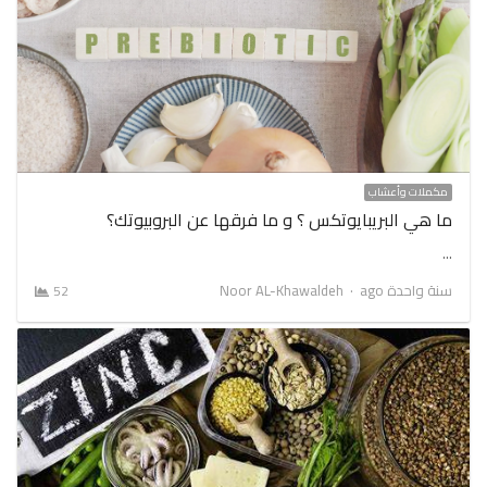
مكملات وأعشاب
ما هي البريبايوتكس ؟ و ما فرقها عن البروبيوتك؟
…
Author
سنة واحدة ago
Noor AL-Khawaldeh
52