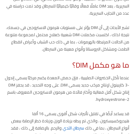
السريرية ، يعد DIM عاملًا فعالًا وقائيًا كيميائيًا للسرطان وقد تمت دراسته في
عدد من التجارب السريرية.
تشير الأبحاث إلى أن DIM يؤثر على مستويات هرمون الاستروجين في جسمك.
نتيجة لذلك ، اكتسبت مكملات DIM شعبية كعلاج محتمل لمجموعة متنوعة
من الحالات المرتبطة بالهرمونات ، بما في ذلك حب الشباب وأعراض انقطاع
الطمث ومشاكل البروستاتا وأنواع معينة من السرطان.
ما هو مكمل DIM؟
عندما تأكل الخضروات الصليبية ، فإن حمض المعدة يكسر مركبًا يسمى إندول
-3 كاربينول لإنتاج مركب جديد يسمى DIM. على وجه التحديد ، قد يحفز DIM
إنتاج شكل أقل فعالية وأكثر فائدة من هرمون الاستروجين المعروف باسم
2-hydroxyestrone.
قد يساعد أيضًا في تقليل تأثيرات شكل أقوى يسمى 16 ألفا
هيدروكسيسترون ، والذي تم ربطه بزيادة الوزن وزيادة خطر الإصابة ببعض
أنواع السرطان ، بما في ذلك
سرطان الثدي
والرحم. بالإضافة إلى ذلك ، فقد