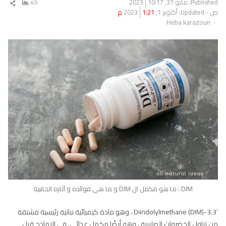
Published:
مايو 31, 2023
10:17
49
شار
ص
Updated: أكتوبر 1, 2023
1:21 م
المق
Author
Heba karazoun
DIM : ما هو مكمل ال DIM و ما هي فوائده و آثاره الجانبية
3،3′-Diindolylmethane (DIM) ، وهو مادة كيميائية نباتية رئيسية مشتقة
من تناول الخضروات الصليبية ، وهو أيضًا مكمل غذائي. في النماذج قبل