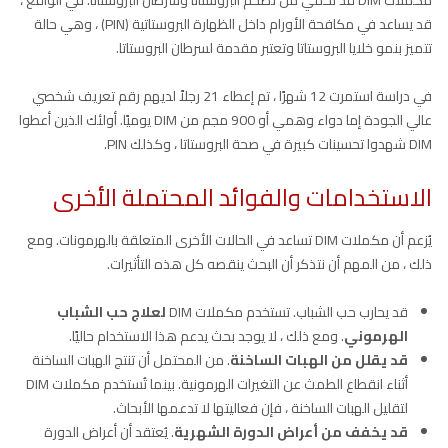
قد يساعد في مكافحة الأورام داخل الظهارة البروستاتية (PIN) ، وهي حالة
تتميز بنمو خلايا البروستاتا وتعتبر مقدمة لسرطان البروستاتا.
في دراسة استمرت 12 شهرًا ، تم إعطاء 21 رجلاً لديهم رقم تعريف شخصي
عالي الجودة إما دواء وهمي أو 900 مجم من DIM يوميًا. أولئك الذين أعطوا
DIM شهدوا تحسينات كبيرة في صحة البروستاتا ، وكذلك PIN.
الاستخدامات والفوائد المحتملة الأخرى
يُزعم أن مكملات DIM تساعد في الحالات الأخرى المتعلقة بالهرمونات. ومع
ذلك ، من المهم أن نتذكر أن البحث ينقصه كل هذه التأثيرات.
قد يحارب حب الشباب. تستخدم مكملات DIM
لعلاج حب الشباب
الهرموني
. ومع ذلك ، لا يوجد بحث يدعم هذا الاستخدام حاليًا.
قد يقلل من الهبات الساخنة
. من المحتمل أن تنتج الهبات الساخنة
أثناء انقطاع الطمث عن التغيرات الهرمونية. بينما تُستخدم مكملات DIM
لتقليل الهبات الساخنة ، فإن فعاليتها لا تدعمها الأبحاث.
قد يخفف من أعراض الدورة الشهرية
. يُعتقد أن أعراض الدورة