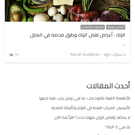
أمراض مزمنة
مكملات وأعشاب
الزنك : أعراض نقص الزنك وطرق فحصه في المنزل
…
Author
4 سنوات ago
Marah ALdabbas
31
أحدث المقالات
الأطعمة الغنية بالفودماب: ما هي ومن يجب عليه تجنبها
الأليسين: المركب النشط في الثوم وتأثيراته الصحية
لا يمكنك إنقاص الوزن مهما حدث؟ اقرأ هذا الآن
ما هي GLP-3؟