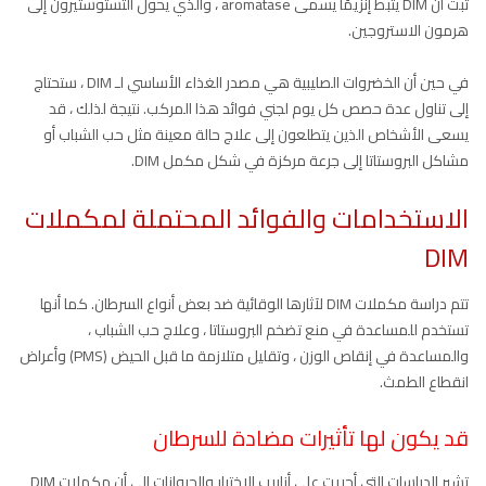
ثبت أن DIM يثبط إنزيمًا يسمى aromatase ، والذي يحول التستوستيرون إلى
هرمون الاستروجين.
في حين أن الخضروات الصليبية هي مصدر الغذاء الأساسي لـ DIM ، ستحتاج
إلى تناول عدة حصص كل يوم لجني فوائد هذا المركب. نتيجة لذلك ، قد
يسعى الأشخاص الذين يتطلعون إلى علاج حالة معينة مثل حب الشباب أو
مشاكل البروستاتا إلى جرعة مركزة في شكل مكمل DIM.
الاستخدامات والفوائد المحتملة لمكملات
DIM
تتم دراسة مكملات DIM لآثارها الوقائية ضد بعض أنواع السرطان. كما أنها
تستخدم للمساعدة في منع تضخم البروستاتا ، وعلاج حب الشباب ،
والمساعدة في إنقاص الوزن ، وتقليل متلازمة ما قبل الحيض (PMS) وأعراض
انقطاع الطمث.
قد يكون لها تأثيرات مضادة للسرطان
تشير الدراسات التي أجريت على أنابيب الاختبار والحيوانات إلى أن مكملات DIM