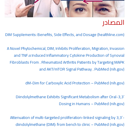
المصادر
DIM Supplements: Benefits, Side Effects, and Dosage (healthline.com)
A Novel Phytochemical, DIM, Inhibits Proliferation, Migration, Invasion
and TNF.α Induced Inflammatory Cytokine Production of Synovial
Fibroblasts From .
Rheumatoid Arthritis Patients by Targeting MAPK
and AKT/mTOR Signal Pathway . PubMed (nih.gov)
dM-Dim for Carboxylic Acid Protection – PubMed (nih.gov)
3,3′-Diindolylmethane Exhibits Significant Metabolism after Oral
Dosing in Humans – PubMed (nih.gov)
Attenuation of multi-targeted proliferation-linked signaling by 3,3′-
diindolylmethane (DIM): from bench to clinic – PubMed (nih.gov)