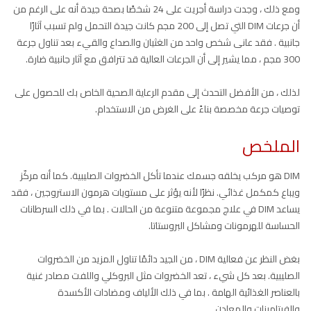
ومع ذلك ، وجدت دراسة أجريت على 24 شخصًا بصحة جيدة أنه على الرغم من
أن جرعات DIM التي تصل إلى 200 مجم كانت جيدة التحمل ولم تسبب آثارًا
جانبية . فقد عانى شخص واحد من الغثيان والصداع والقيء بعد تناول جرعة
300 مجم ، مما يشير إلى أن الجرعات العالية قد تترافق مع آثار جانبية ضارة.
لذلك ، من الأفضل التحدث إلى مقدم الرعاية الصحية الخاص بك للحصول على
توصيات جرعة مخصصة بناءً على الغرض من الاستخدام.
الملخص
DIM هو مركب يخلقه جسمك عندما تأكل الخضروات الصليبية. كما أنه مركّز
ويباع كمكمل غذائي. نظرًا لأنه يؤثر على مستويات هرمون الاستروجين ، فقد
يساعد DIM في علاج مجموعة متنوعة من الحالات . بما في ذلك السرطانات
الحساسة للهرمونات ومشاكل البروستاتا.
بغض النظر عن فعالية DIM ، من الجيد دائمًا تناول المزيد من الخضروات
الصليبية. بعد كل شيء ، تعد الخضروات مثل البروكلي واللفت مصادر غنية
بالعناصر الغذائية الهامة . بما في ذلك الألياف ومضادات الأكسدة
والفيتامينات والمعادن.