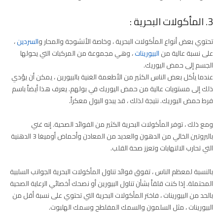
3. المأكولات البحرية :
تحتوي بعض أنواع المأكولات البحرية ، وخاصة الأنشوجة والمحار و
السردين
،
على نسبة عالية من
البيورينات
، وهي مجموعة من المركبات التي يحولها
الجسم إلى حمض اليوريك.
عندما يأكل بعض الناس الكثير من الأطعمة الغنية بالبيورين ، يمكن أن يؤدي
ذلك إلى مستويات عالية من حمض اليوريك في بولهم. يعرف هذا أيضاً باسم
فرط حمض اليوريك. نتيجة لذلك ، قد يبدو البول معكراً.
ومع ذلك ، توفر المأكولات البحرية الكثير من الفوائد الصحية. إنه غني
بالبروتين الخالي من الدهون والعديد من المعادن وأحماض أوميغا 3 الدهنية
التي تحارب الالتهابات وتعزز صحة القلب.
بالنسبة لمعظم الناس ، تفوق فوائد تناول المأكولات البحرية الجوانب السلبية
المحتملة. إذا كنت قلقاً بشأن تناول البيورين أو نصحك أخصائي الرعاية الصحية
بالحد من البيورينات ، فاختر المأكولات البحرية التي تحتوي على نسبة أقل من
البيورينات ، مثل السلمون والسمك المفلطح وسمك الهلبوت.