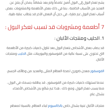
يشير تعكر البول إلى البول أصبح غامضاً ولم يعد شفافاً. يمكن أن ينتج عن
العديد من الأسباب الكامنة ، بما في ذلك بعض الأطعمة والمشروبات. بعض
أسباب تعكر البول غير ضارة ، في حين أن البعض الآخر قد يتطلب عناية طبية.
7 أطعمة ومشروبات قد تسبب تعكر البول :
1. الحليب ومنتجات الألبان :
قد يصاب بعض الأشخاص بتعكر البول بعد تناول كميات كبيرة من الأطعمة
التي تحتوي على نسبة عالية من الفوسفور والبيورينات، مثل
الحليب
ومنتجات
الألبان.
الفوسفور
معدن ضروري لصحة العظام المثلى والعديد من وظائف الجسم.
عندما تستهلك كميات كبيرة من الفوسفور ، قد يطلقه جسمك في البول ،
مما يسبب تعكر البول. ومع ذلك ، هذا غير شائع بين الأشخاص الأصحاء
بشكل عام.
منتجات الألبان غنية بشكل خاص
بالكالسيوم
لبناء العظام. بالنسبة لمعظم