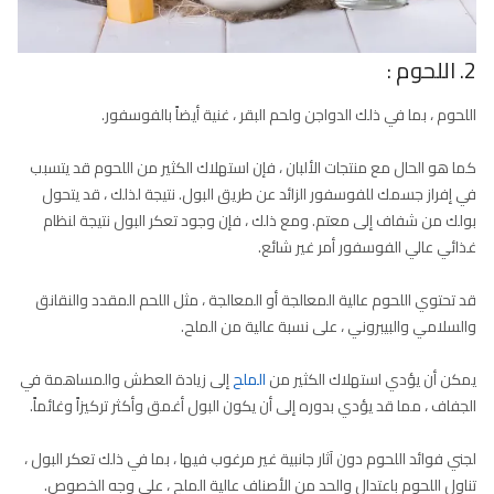
2. اللحوم :
اللحوم ، بما في ذلك الدواجن ولحم البقر ، غنية أيضاً بالفوسفور.
كما هو الحال مع منتجات الألبان ، فإن استهلاك الكثير من اللحوم قد يتسبب
في إفراز جسمك للفوسفور الزائد عن طريق البول. نتيجة لذلك ، قد يتحول
بولك من شفاف إلى معتم. ومع ذلك ، فإن وجود تعكر البول نتيجة لنظام
غذائي عالي الفوسفور أمر غير شائع.
قد تحتوي اللحوم عالية المعالجة أو المعالجة ، مثل اللحم المقدد والنقانق
والسلامي والبيبروني ، على نسبة عالية من الملح.
يمكن أن يؤدي استهلاك الكثير من
الملح
إلى زيادة العطش والمساهمة في
الجفاف ، مما قد يؤدي بدوره إلى أن يكون البول أغمق وأكثر تركيزاً وغائماً.
لجني فوائد اللحوم دون آثار جانبية غير مرغوب فيها ، بما في ذلك تعكر البول ،
تناول اللحوم باعتدال والحد من الأصناف عالية الملح ، على وجه الخصوص.