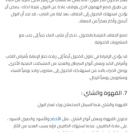
عن طريق قمع الهرمون الذي يتوقف عادة عن التبول. نتيجة لذلك ، يمكن أن
يؤدي استهلاك الكحول إلى الجفاف. بعد ليلة من الشرب ، قد تجد أن البول
أغمق وأكثر تعكراً من المعتاد.
لمنع الجفاف المرتبط بالكحول ، تذكر أن تشرب الماء جنباً إلى جنب مع
المشروبات الكحولية.
قد يؤدي الإفراط في تناول الكحول أيضاً إلى زيادة خطر الإصابة بأمراض القلب
وأمراض الكبد وبعض أنواع السرطان والعديد من المشكلات الصحية الأخرى.
يوصي الخبراء بالحد من استهلاكك للكحول إلى مشروب واحد يومياً للنساء
ومشروبين يومياً للرجال.
7. القهوة والشاي :
القهوة والشاي هما السببان المحتملان وراء تعكر البول.
تحتوي القهوة وبعض أنواع الشاي ، مثل
الأخضر
والأسود والصيني الاسود ،
على مادة الكافيين. عندما تستهلك الكافيين فإنه يسبب العديد من الآثار