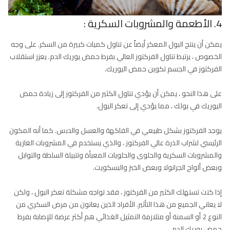
4. الأطعمة والمشروبات السكرية :
يمكن أن ينتج البول المعكر أيضاً عن تناول كميات كبيرة من السكر. على وجه
الخصوص ، يرتبط تناول الفركتوز العالي بفرط حمض يوريك الدم. يعزز استقلاب
الفركتوز في الجسم تكوين حمض اليوريك.
على هذا النحو ، يمكن أن يؤدي تناول الكثير من الفركتوز إلى زيادة حمض
اليوريك في بولك ، مما يؤدي إلى تعكر البول.
يوجد الفركتوز بشكل طبيعي في الفاكهة والعسل والدبس. كما أنه المكون
الرئيسي لشراب الذرة عالي الفركتوز ، والذي يستخدم في المشروبات الغازية
والمشروبات السكرية والحلوى والحلويات المعبأة وتتبيلة السلطة والتوابل
وبعض ألواح الجرانولا وبعض الخبز والبسكويت.
إذا كنت تستهلك الكثير من الفركتوز ، فقد تواجه مشكلة تعكر البول ، ولكن
لا يعاني الجميع من هذا التأثير. الأفراد الذين يعانون من مرض السكري من
النوع 2 أو السمنة أو متلازمة التمثيل الغذائي هم أكثر عرضة للإصابة بفرط
حمض يوريك الدم.