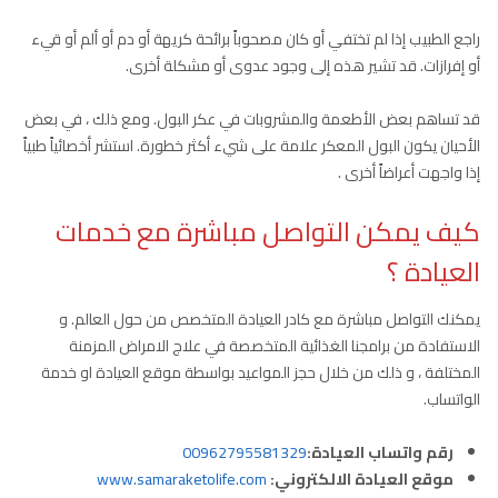
راجع الطبيب إذا لم تختفي أو كان مصحوباً برائحة كريهة أو دم أو ألم أو قيء
أو إفرازات. قد تشير هذه إلى وجود عدوى أو مشكلة أخرى.
قد تساهم بعض الأطعمة والمشروبات في عكر البول. ومع ذلك ، في بعض
الأحيان يكون البول المعكر علامة على شيء أكثر خطورة. استشر أخصائياً طبياً
إذا واجهت أعراضاً أخرى .
كيف يمكن التواصل مباشرة مع خدمات
العيادة ؟
يمكنك التواصل مباشرة مع كادر العيادة المتخصص من حول العالم. و
الاستفادة من برامجنا الغذائية المتخصصة في علاج الامراض المزمنة
المختلفة ، و ذلك من خلال حجز المواعيد بواسطة موقع العيادة او خدمة
الواتساب.
رقم واتساب العيادة:
00962795581329
موقع العيادة الالكتروني:
www.samaraketolife.com