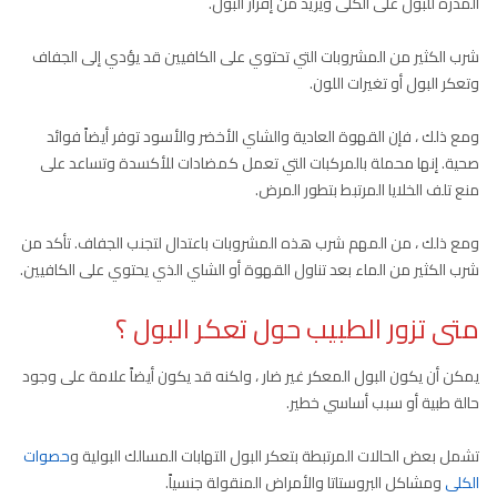
المدرة للبول على الكلى ويزيد من إفراز البول.
شرب الكثير من المشروبات التي تحتوي على الكافيين قد يؤدي إلى الجفاف
وتعكر البول أو تغيرات اللون.
ومع ذلك ، فإن القهوة العادية والشاي الأخضر والأسود توفر أيضاً فوائد
صحية. إنها محملة بالمركبات التي تعمل كمضادات للأكسدة وتساعد على
منع تلف الخلايا المرتبط بتطور المرض.
ومع ذلك ، من المهم شرب هذه المشروبات باعتدال لتجنب الجفاف. تأكد من
شرب الكثير من الماء بعد تناول القهوة أو الشاي الذي يحتوي على الكافيين.
متى تزور الطبيب حول تعكر البول ؟
يمكن أن يكون البول المعكر غير ضار ، ولكنه قد يكون أيضاً علامة على وجود
حالة طبية أو سبب أساسي خطير.
تشمل بعض الحالات المرتبطة بتعكر البول التهابات المسالك البولية و
حصوات
الكلى
ومشاكل البروستاتا والأمراض المنقولة جنسياً.