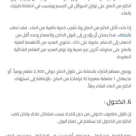
الكثير من الملح على توازن السوائل في الجسم ويتسبب في احتفاظ كليتيك
بالماء.
إذا كنت تأكل الكثير من الملح ولا تشرب كمية كافية من الماء ، فقد تصاب
بالجفاف
. هذا يمكن أن يؤدي إلى البول الداكن والمعكر وعدد أقل من
الذهاب إلى الحمام. علاوة على ذلك ، تحتوي العديد من الأطعمة الغنية
بالملح على مكونات أخرى غير صحية ولا توفر العديد من العناصر الغذائية
المفيدة.
يوصي معظم الخبراء بالحفاظ على تناول الملح حوالي 2,300 ملغم يومياً ، أو
ما يعادل 1 ملعقة صغيرة (6 غرامات) من الملح ، بالإضافة إلى استهلاك
الكثير من الماء للبقاء رطباً.
6. الكحول :
إن تناول مشروب كحولي من حين لآخر لا يسبب مشاكل عادة، ولكن شرب
الكثير من الكحول قد يساهم في تعكر البول.
يعتبر الكحول مدر للبول ، مما يعني أنه يتسبب في إفراز الكلى لمزيد من الماء