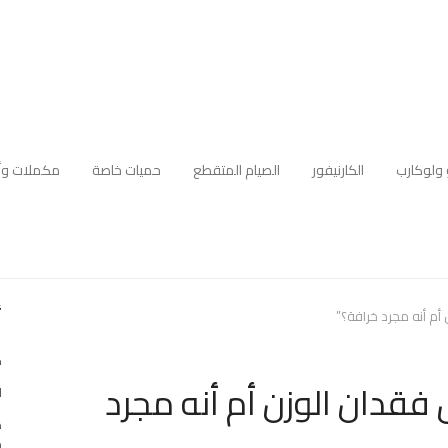
 ولوكارب
الكارنيفور
الصيام المتقطع
حميات خاصة
مكملات وأ
أ
م أنه مجرد خرافة؟”
ك
قدان الوزن أم أنه مجرد
ا
ه
م