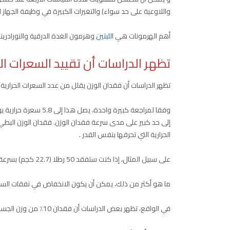
واللاوعية على حد سواء) والتغيرات الكبيرة في وظيفة الجهاز 
أهم الهرمونات هي ا
للبتين
وهرمون الغدة الدرقية والنورادرين
تظهر الدراسات أن تقييد السعرات ا
تظهر الدراسات أن فقدان الوزن يقلل من عدد السعرات الحرارية ا
إلى حد كبير على مدى سرعة فقدان الوزن. فقدان الوزن البطيء
الحرارية التي تحرقها بنفس القدر .
على سبيل المثال، إذا كنت ستفقد 50 رطلا (22.7 كجم) بسرعة، فسينتهي جسمك بحرق 290.5 سعرة حرارية أقل يوميا.
ما هو أكثر من ذلك، يمكن أن يكون الانخفاض في نفقات السعرا
في الواقع، تظهر بعض الدراسات أن فقدان 10٪ من وزن الجسم والحفاظ عليه يمكن أن يقلل من السعرات الحرارية المحروقة بنسبة 15-25٪ .