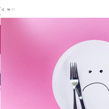
د
32
ش
ال
ا
إ