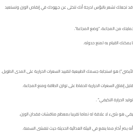
قد تجعلك تشعر بالبؤس لدرجة أنك تتخلى عن جهودك في إنقاص الوزن وتستعيد
مايتك من المجاعة، “وضع المجاعة”.
مكنك القيام به لمنع حدوثه.
ر الأيضي”) هو استجابة جسمك الطبيعية لتقييد السعرات الحرارية على المدى الطويل.
ل إنفاق السعرات الحرارية للحفاظ على توازن الطاقة ومنع المجاعة.
يد الحرارة التكيفي” .
قي هو شيء لا علاقة له تماما تقريبا بمعظم مناقشات فقدان الوزن.
يضر أكثر مما ينفع في البيئة الغذائية الحديثة حيث تتفشى السمنة.