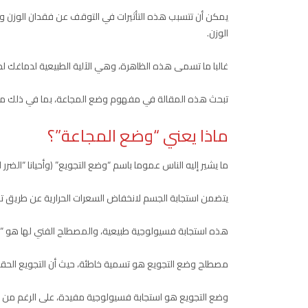
يمكن أن تتسبب هذه التأثيرات في التوقف عن فقدان الوزن و
الوزن.
غالبا ما تسمى هذه الظاهرة، وهي الآلية الطبيعية لدماغك لح
تبحث هذه المقالة في مفهوم وضع المجاعة، بما في ذلك ما ي
ماذا يعني “وضع المجاعة”؟
ما يشير إليه الناس عموما باسم “وضع التجويع” (وأحيانا “الضر
يتضمن استجابة الجسم لانخفاض السعرات الحرارية عن طريق تقلي
هذه استجابة فسيولوجية طبيعية، والمصطلح الفني لها هو “تول
مصطلح وضع التجويع هو تسمية خاطئة، حيث أن التجويع الحقي
وضع التجويع هو استجابة فسيولوجية مفيدة، على الرغم من أنه 