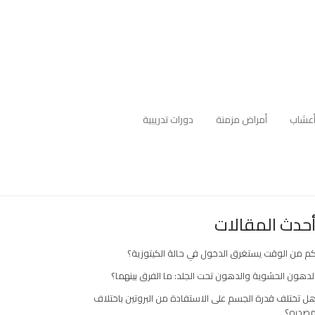
عشاب
أمراض مزمنة
دورات تدريبية
حدث المقالات
م من الوقت يستغرق الدخول في حالة الكيتوزية؟
لدهون الحشوية والدهون تحت الجلد: ما الفرق بينهما؟
ل تختلف قدرة الجسم على الاستفادة من البروتين باختلاف
صدره؟