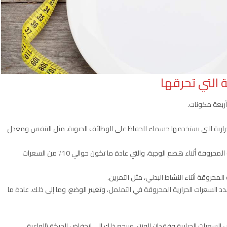
ة التي تحرقها
أربعة مكونات.
BMR). هو عدد السعرات الحرارية التي يستخدمها جسمك للحفاظ على الوظائف الحيوية، مثل التنفس ومعدل
التأثير الحراري للطعام (TEF). هذا هو عدد السعرات الحرارية المحروقة أثناء هضم الوجبة، والتي عادة ما تكون حوالي 10٪ من السعرات
رارة للنشاط غير التمريني (NEAT). يشير NEAT إلى عدد السعرات الحرارية المحروقة في التململ، وتغيير الوضع، وما إلى ذلك. عادة ما
سعرات الحرارية وفقدان الوزن. ويرجع ذلك إلى انخفاض الحركة (الواعية